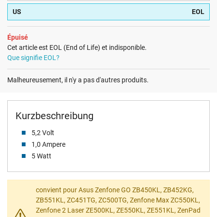
US
EOL
Épuisé
Cet article est EOL (End of Life) et indisponible.
Que signifie EOL?
Malheureusement, il n'y a pas d'autres produits.
Kurzbeschreibung
5,2 Volt
1,0 Ampere
5 Watt
convient pour Asus Zenfone GO ZB450KL, ZB452KG,
ZB551KL, ZC451TG, ZC500TG, Zenfone Max ZC550KL,
Zenfone 2 Laser ZE500KL, ZE550KL, ZE551KL, ZenPad