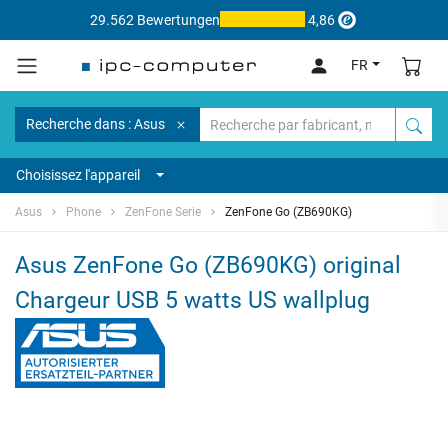
29.562 Bewertungen
4,86
FR
Recherche dans : Asus
Choisissez l'appareil
Asus
Phone
ZenFone Serie
ZenFone Go (ZB690KG)
Asus ZenFone Go (ZB690KG) original
Chargeur USB 5 watts US wallplug