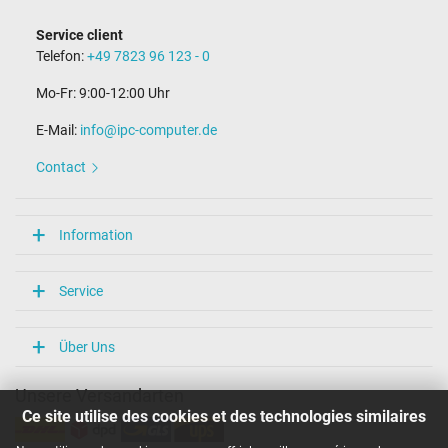
Longueur du câble de connexion (m) (env.)
0.90 m
Service client
Telefon:
+49 7823 96 123 - 0
Mesures
Mo-Fr: 9:00-12:00 Uhr
Longueur / Largeur / Hauteur
38 mm / 27 mm / 38 mm
E-Mail:
info@ipc-computer.de
Plus de données
Contact
Protection surcharge, courts-circuit, surchauffe
oui
Sceau dapprobation
Information
Marque UL
NOM NYCE
UL persistance
Service
Catégorisation
Über Uns
Catégorie
Chargeur
Unsere Versandarten
Utilisation
Ordinateur portatif
Ce site utilise des cookies et des technologies similaires