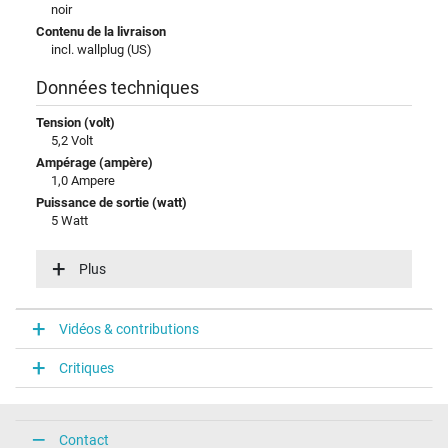
noir
Contenu de la livraison
incl. wallplug (US)
Données techniques
Tension (volt)
5,2 Volt
Ampérage (ampère)
1,0 Ampere
Puissance de sortie (watt)
5 Watt
Tension dentrée (volt)
100-240V / 50-60Hz
Plus
Efficience énergétique
VI
Vidéos & contributions
Connecteur du portable
Critiques
Type / forme du connecteur
USB / –
Broche dans la fiche
Non
Contact