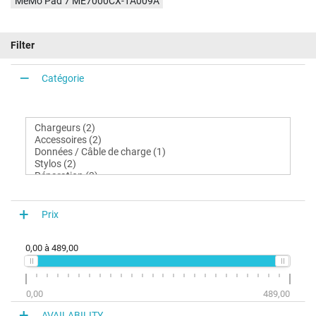
MeMo Pad 7 ME7000CX-1A009A
Filter
Catégorie
Prix
0,00
à
489,00
0,00
489,00
AVAILABILITY