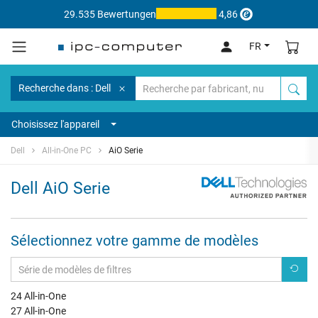
29.535 Bewertungen
4,86
FR
Recherche dans : Dell
Choisissez l'appareil
Dell
All-in-One PC
AiO Serie
Dell AiO Serie
Sélectionnez votre gamme de modèles
24 All-in-One
27 All-in-One