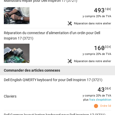
Mainboard Repair pour Dell Inspiron 17 (3721)
493
10
€
y compris 20% de TVA
Réparation dans notre atelier
Réparation du connecteur d’alimentation d’un ordin pour Dell
Inspiron 17 (3721)
160
33
€
y compris 20% de TVA
Réparation dans notre atelier
Commander des articles connexes
Dell English QWERTY keyboard for pour Dell Inspiron 17 (3721)
43
36
€
y compris 20% de TVA
Claviers
plus
frais d'expédition
Ordre lié
Dell German layout laptop keyboard pour Dell Inspiron 17 (3721)