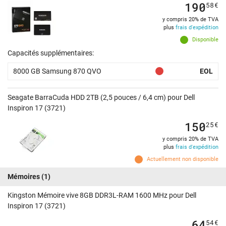
190
58
€
y compris 20% de TVA
plus
frais d'expédition
Disponible
Capacités supplémentaires:
8000 GB Samsung 870 QVO
EOL
Seagate BarraCuda HDD 2TB (2,5 pouces / 6,4 cm) pour Dell
Inspiron 17 (3721)
150
25
€
y compris 20% de TVA
plus
frais d'expédition
Actuellement non disponible
Mémoires
(1)
Kingston Mémoire vive 8GB DDR3L-RAM 1600 MHz pour Dell
Inspiron 17 (3721)
64
54
€