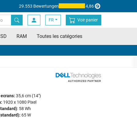
29.553 Bewertungen
4,86
FR
Voir panier
SSD
RAM
Toutes les catégories
 ecrans:
35,6 cm (14")
:
1920 x 1080 Pixel
standard)
: 58 Wh
standard):
65 W