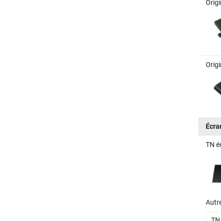
Orig
Orig
Écra
TN é
Autre
TN