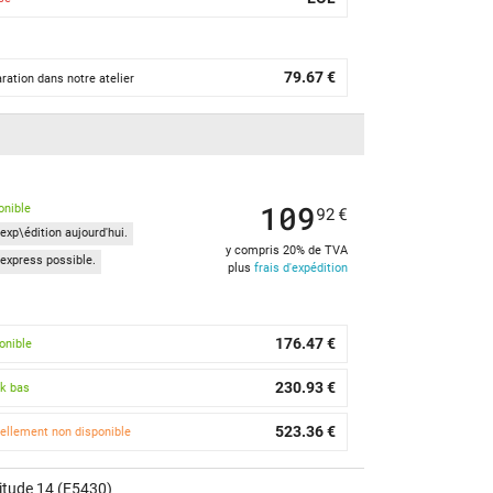
79.67 €
ration dans notre atelier
109
onible
92
€
exp\édition aujourd'hui.
y compris 20% de TVA
express possible.
plus
frais d'expédition
176.47 €
onible
230.93 €
k bas
523.36 €
ellement non disponible
itude 14 (E5430)