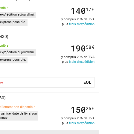
140
onible
17
€
exp\édition aujourd'hui.
y compris 20% de TVA
express possible.
plus
frais d'expédition
5430)
190
onible
58
€
exp\édition aujourd'hui.
y compris 20% de TVA
express possible.
plus
frais d'expédition
EOL
sé
30)
150
ellement non disponible
25
€
ganisé, date de livraison
onnue
y compris 20% de TVA
plus
frais d'expédition