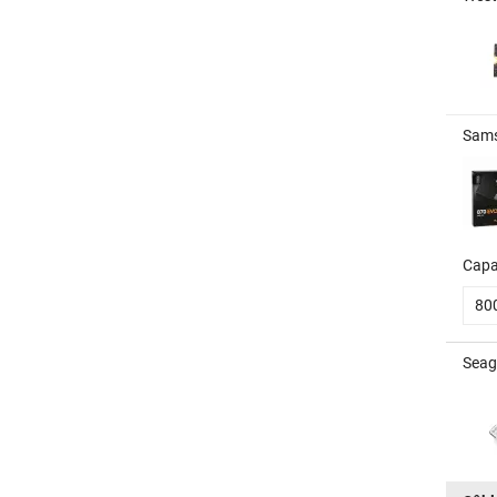
Sams
Capa
80
Seag