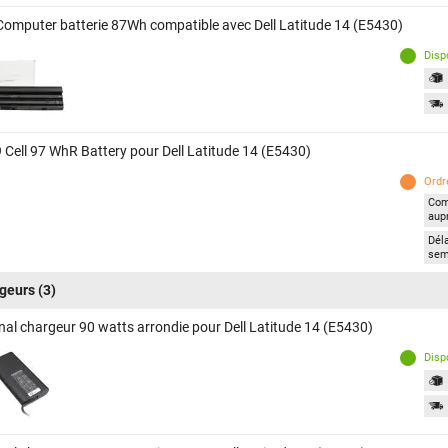
Computer batterie 87Wh compatible avec Dell Latitude 14 (E5430)
Disp
9 Cell 97 WhR Battery pour Dell Latitude 14 (E5430)
Ordre
Com
aup
Déla
sem
geurs
(3)
inal chargeur 90 watts arrondie pour Dell Latitude 14 (E5430)
Disp