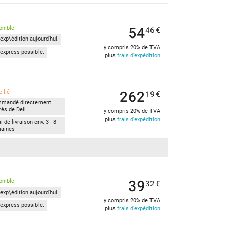
54
onible
46
€
exp\édition aujourd'hui.
y compris 20% de TVA
express possible.
plus
frais d'expédition
262
 lié
19
€
mandé directement
rès de Dell
y compris 20% de TVA
plus
frais d'expédition
i de livraison env. 3 - 8
aines
39
onible
32
€
exp\édition aujourd'hui.
y compris 20% de TVA
express possible.
plus
frais d'expédition