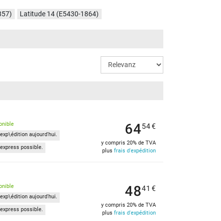
857)
Latitude 14 (E5430-1864)
30-4YNKR)
64
onible
54
€
exp\édition aujourd'hui.
y compris 20% de TVA
express possible.
plus
frais d'expédition
48
onible
41
€
exp\édition aujourd'hui.
y compris 20% de TVA
express possible.
plus
frais d'expédition