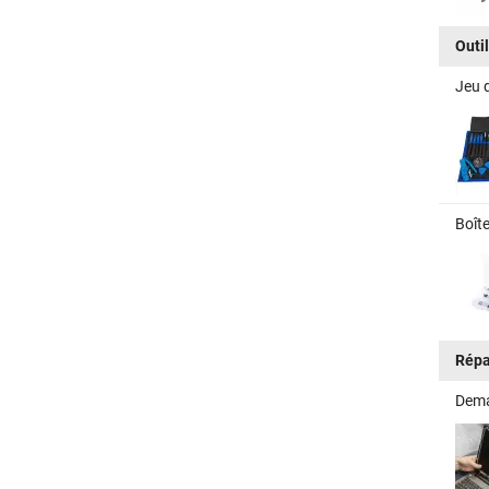
Outi
Jeu d
Boîte
Répa
Dema