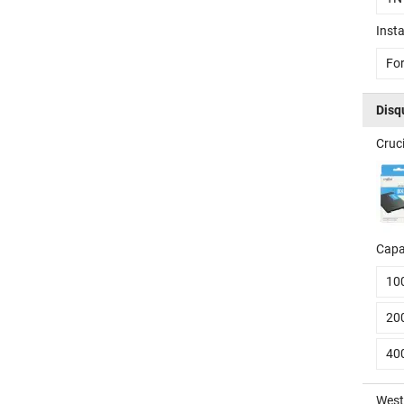
Insta
For
Disq
Cruc
Capa
10
20
40
West