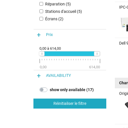
Réparation (5)
IPC-
Stations d'accueil (5)
Écrans (2)
Prix
Dell 
0,00
à
614,00
0,00
614,00
AVAILABILITY
Char
show only available (17)
Orig
Réinitialiser le filtre