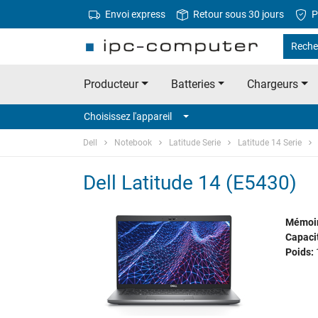
Envoi express
Retour sous 30 jours
P
Recher
Producteur
Batteries
Chargeurs
Choisissez l'appareil
Dell
Notebook
Latitude Serie
Latitude 14 Serie
Dell Latitude 14 (E5430)
Mémoi
Capacit
Poids: