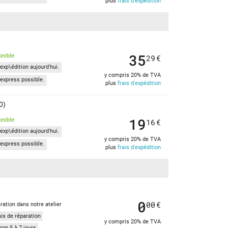
plus
frais d'expédition
35
onible
29
€
exp\édition aujourd'hui.
y compris 20% de TVA
express possible.
plus
frais d'expédition
0)
19
onible
16
€
exp\édition aujourd'hui.
y compris 20% de TVA
express possible.
plus
frais d'expédition
0
00
€
ration dans notre atelier
ais de réparation
y compris 20% de TVA
ron 5 à 7 jours