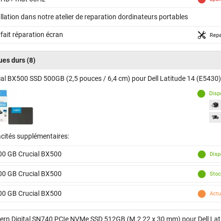
llation dans notre atelier de reparation dordinateurs portables
fait réparation écran
Repa
ues durs
(8)
ial BX500 SSD 500GB (2,5 pouces / 6,4 cm) pour Dell Latitude 14 (E5430)
Disp
cités supplémentaires:
00 GB Crucial BX500
Disp
00 GB Crucial BX500
Stoc
00 GB Crucial BX500
Actu
ern Digital SN740 PCIe NVMe SSD 512GB (M.2 22 x 30 mm) pour Dell Lat