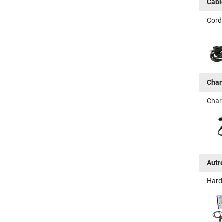
Câbl
Cord
Char
Char
Autr
Hard