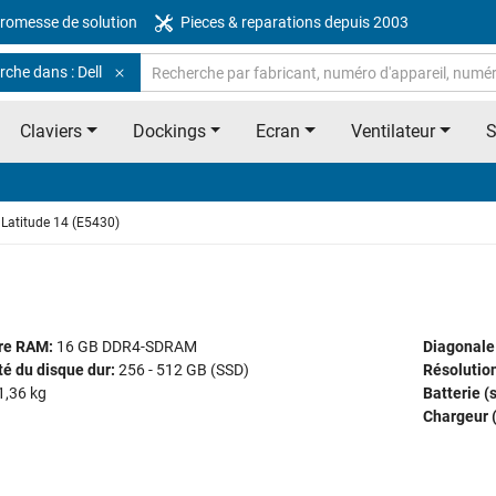
romesse de solution
Pieces & reparations depuis 2003
che dans : Dell
Claviers
Dockings
Ecran
Ventilateur
Latitude 14 (E5430)
re RAM:
16 GB DDR4-SDRAM
Diagonale
é du disque dur:
256 - 512 GB (SSD)
Résolution
1,36 kg
Batterie (
Chargeur (