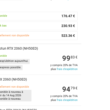
176.47 €
onible
230.93 €
k bas
523.36 €
ellement non disponible
ptun RTX 2060 (NH50ED)
99
onible
83
€
exp\édition aujourd'hui.
y compris 20% de TVA
express possible.
plus
frais d'expédition
TX 2060 (NH50ED)
94
ellement non disponible
79
€
ponible à nouveau à
tir du 14 Aug 2026
y compris 20% de TVA
ponible à nouveau
plus
frais d'expédition