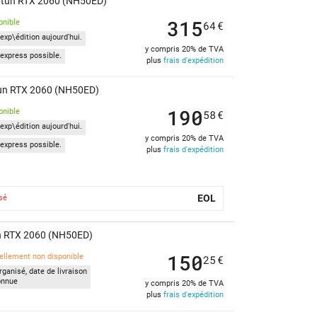
eptun RTX 2060 (NH50ED)
315
onible
64
€
exp\édition aujourd'hui.
y compris 20% de TVA
express possible.
plus
frais d'expédition
tun RTX 2060 (NH50ED)
190
onible
58
€
exp\édition aujourd'hui.
y compris 20% de TVA
express possible.
plus
frais d'expédition
EOL
sé
un RTX 2060 (NH50ED)
150
ellement non disponible
25
€
ganisé, date de livraison
onnue
y compris 20% de TVA
plus
frais d'expédition