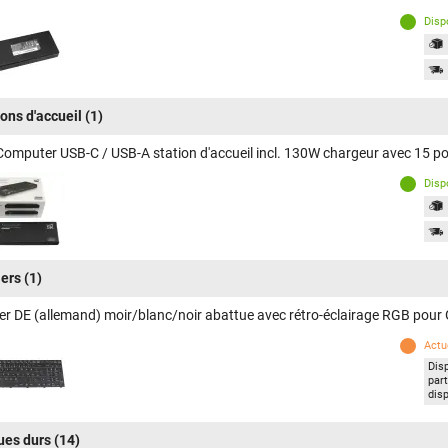
Disp
ions d'accueil
(1)
Computer USB-C / USB-A station d'accueil incl. 130W chargeur avec 15
Disp
iers
(1)
ier DE (allemand) moir/blanc/noir abattue avec rétro-éclairage RGB p
Actu
Dis
par
dis
ues durs
(14)