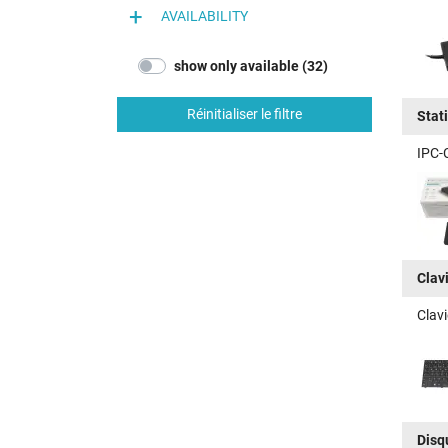
AVAILABILITY
show only available (32)
Réinitialiser le filtre
Stat
IPC-
Clav
Clav
Disq