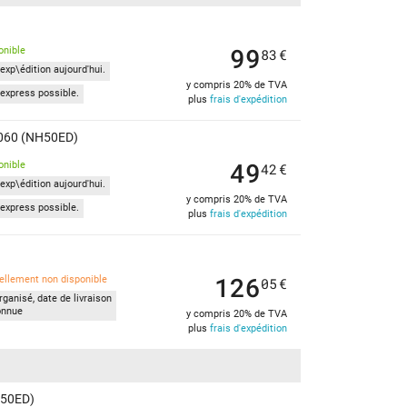
99
onible
83
€
exp\édition aujourd'hui.
y compris 20% de TVA
express possible.
plus
frais d'expédition
2060 (NH50ED)
49
onible
42
€
exp\édition aujourd'hui.
y compris 20% de TVA
express possible.
plus
frais d'expédition
126
ellement non disponible
05
€
ganisé, date de livraison
onnue
y compris 20% de TVA
plus
frais d'expédition
H50ED)