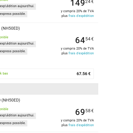
149
24
€
exp\édition aujourd'hui.
y compris 20% de TVA
express possible.
plus
frais d'expédition
0 (NH50ED)
64
onible
54
€
exp\édition aujourd'hui.
y compris 20% de TVA
express possible.
plus
frais d'expédition
67.56 €
k bas
60 (NH50ED)
69
onible
58
€
exp\édition aujourd'hui.
y compris 20% de TVA
express possible.
plus
frais d'expédition