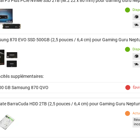
ial P3 Plus PCIe NVMe SSD 2TB (M.2 22 x 80 mm) pour Gaming Guru N
Disp
ung 870 EVO SSD 500GB (2,5 pouces / 6,4 cm) pour Gaming Guru Nep
Disp
cités supplémentaires:
00 GB Samsung 870 QVO
Épui
ate BarraCuda HDD 2TB (2,5 pouces / 6,4 cm) pour Gaming Guru Nept
Actu
Réor
inc