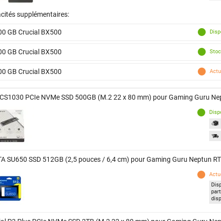
cités supplémentaires:
00 GB Crucial BX500
Disp
00 GB Crucial BX500
Stoc
00 GB Crucial BX500
Actu
CS1030 PCIe NVMe SSD 500GB (M.2 22 x 80 mm) pour Gaming Guru Ne
Disp
A SU650 SSD 512GB (2,5 pouces / 6,4 cm) pour Gaming Guru Neptun R
Actu
Dis
par
dis