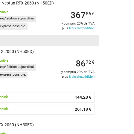
u Neptun RTX 2060 (NH50ED)
367
onible
06
€
exp\édition aujourd'hui.
y compris 20% de TVA
express possible.
plus
frais d'expédition
RTX 2060 (NH50ED)
86
onible
72
€
exp\édition aujourd'hui.
y compris 20% de TVA
express possible.
plus
frais d'expédition
144.20 €
onible
261.18 €
onible
TX 2060 (NH50ED)
onible