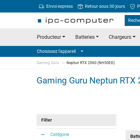
Envoi express
Retour sous 30 jours
P
Reche
Producteur
Batteries
Chargeurs
Choisissez l'appareil
Gaming Guru
Neptun RTX 2060 (NH50ED)
Gaming Guru Neptun RTX
Filter
Catégorie
Batt