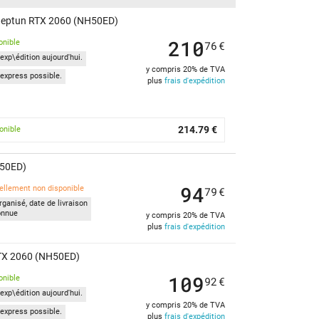
Neptun RTX 2060 (NH50ED)
210
onible
76
€
exp\édition aujourd'hui.
y compris 20% de TVA
express possible.
plus
frais d'expédition
214.79 €
onible
H50ED)
94
ellement non disponible
79
€
ganisé, date de livraison
onnue
y compris 20% de TVA
plus
frais d'expédition
RTX 2060 (NH50ED)
109
onible
92
€
exp\édition aujourd'hui.
y compris 20% de TVA
express possible.
plus
frais d'expédition