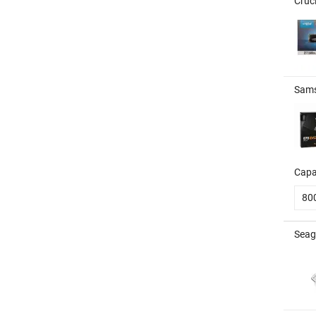
Cruc
Sams
Capa
80
Seag