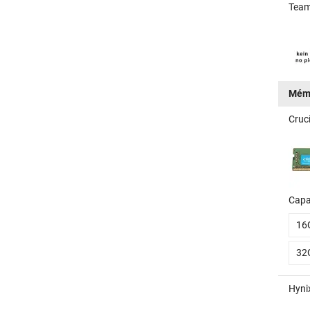
Team
Mém
Cruc
Capa
16
32
Hyni