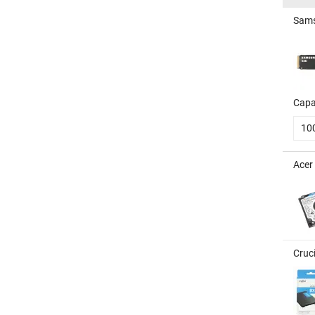
Sams
Capa
10
Acer
Cruc