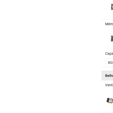
Mémo
Capa
8G
Refr
Vent