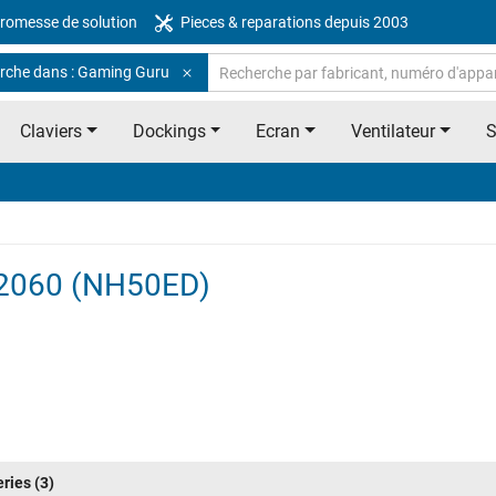
romesse de solution
Pieces & reparations depuis 2003
rche dans : Gaming Guru
Claviers
Dockings
Ecran
Ventilateur
 2060 (NH50ED)
eries
(3)