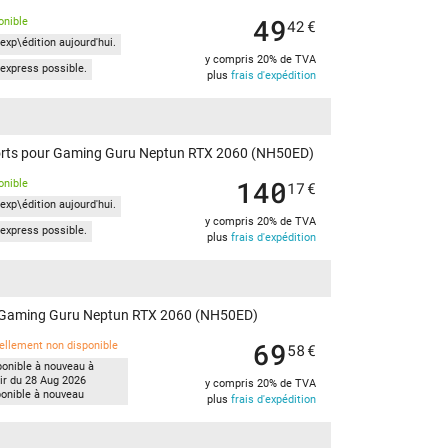
49
onible
42
€
exp\édition aujourd'hui.
y compris 20% de TVA
express possible.
plus
frais d'expédition
 ports pour Gaming Guru Neptun RTX 2060 (NH50ED)
140
onible
17
€
exp\édition aujourd'hui.
y compris 20% de TVA
express possible.
plus
frais d'expédition
our Gaming Guru Neptun RTX 2060 (NH50ED)
69
ellement non disponible
58
€
ponible à nouveau à
tir du 28 Aug 2026
y compris 20% de TVA
ponible à nouveau
plus
frais d'expédition