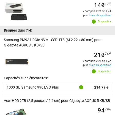
140
17
€
y compris 20% de TVA
plus
frais d'expédition
Disponible
Disques durs
(14)
Samsung PM9A1 PCIe NVMe SSD 1TB (M.2 22 x 80 mm) pour
Gigabyte AORUS 5 KB/SB
210
76
€
y compris 20% de TVA
plus
frais d'expédition
Disponible
Capacités supplémentaires:
1000 GB Samsung 990 EVO Plus
214.79 €
Acer HDD 2TB (2,5 pouces / 6,4 cm) pour Gigabyte AORUS 5 KB/SB
94
79
€