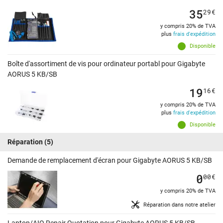
35
29
€
y compris 20% de TVA
plus
frais d'expédition
Disponible
Boîte d'assortiment de vis pour ordinateur portabl pour Gigabyte
AORUS 5 KB/SB
19
16
€
y compris 20% de TVA
plus
frais d'expédition
Disponible
Réparation
(5)
Demande de remplacement d'écran pour Gigabyte AORUS 5 KB/SB
0
00
€
y compris 20% de TVA
Réparation dans notre atelier
Laptop/AIO Repair Quotation pour Gigabyte AORUS 5 KB/SB