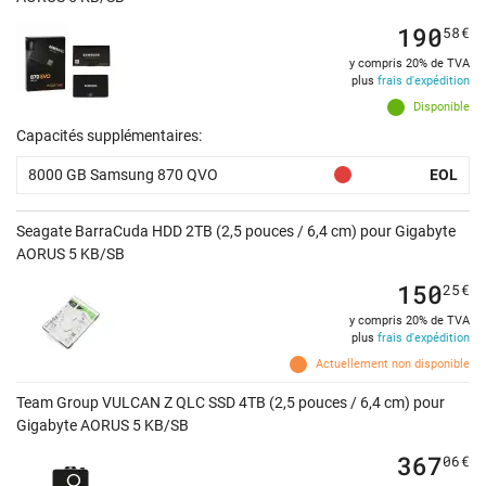
190
58
€
y compris 20% de TVA
plus
frais d'expédition
Disponible
Capacités supplémentaires:
8000 GB Samsung 870 QVO
EOL
Seagate BarraCuda HDD 2TB (2,5 pouces / 6,4 cm) pour Gigabyte
AORUS 5 KB/SB
150
25
€
y compris 20% de TVA
plus
frais d'expédition
Actuellement non disponible
Team Group VULCAN Z QLC SSD 4TB (2,5 pouces / 6,4 cm) pour
Gigabyte AORUS 5 KB/SB
367
06
€