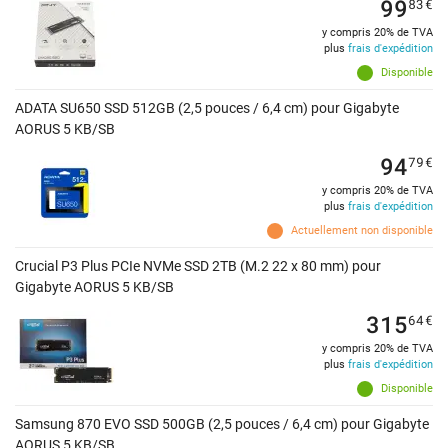
99
83
€
y compris 20% de TVA
plus
frais d'expédition
Disponible
ADATA SU650 SSD 512GB (2,5 pouces / 6,4 cm) pour Gigabyte
AORUS 5 KB/SB
94
79
€
y compris 20% de TVA
plus
frais d'expédition
Actuellement non disponible
Crucial P3 Plus PCIe NVMe SSD 2TB (M.2 22 x 80 mm) pour
Gigabyte AORUS 5 KB/SB
315
64
€
y compris 20% de TVA
plus
frais d'expédition
Disponible
Samsung 870 EVO SSD 500GB (2,5 pouces / 6,4 cm) pour Gigabyte
AORUS 5 KB/SB