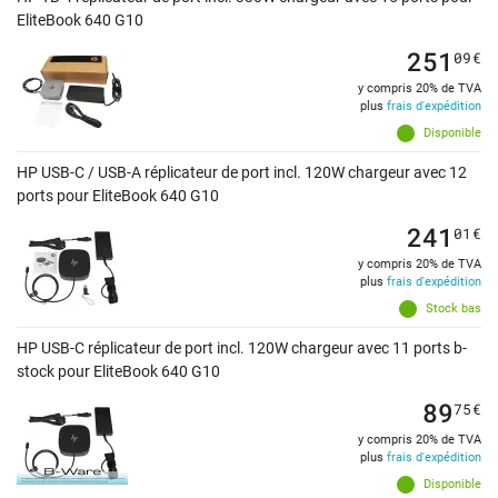
EliteBook 640 G10
251
09
€
y compris 20% de TVA
plus
frais d'expédition
Disponible
HP USB-C / USB-A réplicateur de port incl. 120W chargeur avec 12
ports pour EliteBook 640 G10
241
01
€
y compris 20% de TVA
plus
frais d'expédition
Stock bas
HP USB-C réplicateur de port incl. 120W chargeur avec 11 ports b-
stock pour EliteBook 640 G10
89
75
€
y compris 20% de TVA
plus
frais d'expédition
Disponible