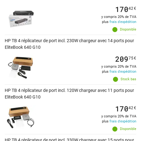
170
42
€
y compris 20% de TVA
plus
frais d'expédition
Disponible
HP TB 4 réplicateur de port incl. 230W chargeur avec 14 ports pour
EliteBook 640 G10
209
75
€
y compris 20% de TVA
plus
frais d'expédition
Stock bas
HP TB 4 réplicateur de port incl. 120W chargeur avec 11 ports pour
EliteBook 640 G10
170
42
€
y compris 20% de TVA
plus
frais d'expédition
Disponible
HP TB 4 réplicateur de port incl. 330W chargeur avec 15 ports pour