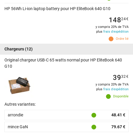
HP 56Wh Li-ion laptop battery pour HP EliteBook 640 G10
148
24
€
y compris 20% de TVA
plus
frais d'expédition
Ordre lié
Chargeurs
(12)
Original chargeur USB-C 65 watts normal pour HP EliteBook 640
G10
39
32
€
y compris 20% de TVA
plus
frais d'expédition
Disponible
Autres variantes:
arrondie
48.41 €
mince GaN
79.67 €