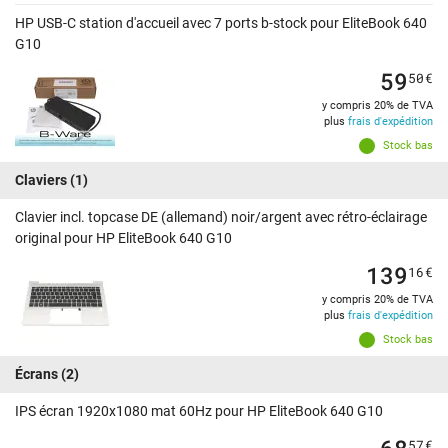
HP USB-C station d'accueil avec 7 ports b-stock pour EliteBook 640
G10
59
50
€
y compris 20% de TVA
plus
frais d'expédition
Stock bas
Claviers
(1)
Clavier incl. topcase DE (allemand) noir/argent avec rétro-éclairage
original pour HP EliteBook 640 G10
139
16
€
y compris 20% de TVA
plus
frais d'expédition
Stock bas
Écrans
(2)
IPS écran 1920x1080 mat 60Hz pour HP EliteBook 640 G10
68
57
€