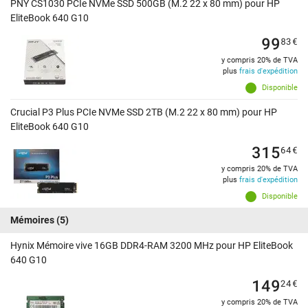
PNY CS1030 PCIe NVMe SSD 500GB (M.2 22 x 80 mm) pour HP
EliteBook 640 G10
99
83
€
y compris 20% de TVA
plus
frais d'expédition
Disponible
Crucial P3 Plus PCIe NVMe SSD 2TB (M.2 22 x 80 mm) pour HP
EliteBook 640 G10
315
64
€
y compris 20% de TVA
plus
frais d'expédition
Disponible
Mémoires
(5)
Hynix Mémoire vive 16GB DDR4-RAM 3200 MHz pour HP EliteBook
640 G10
149
24
€
y compris 20% de TVA