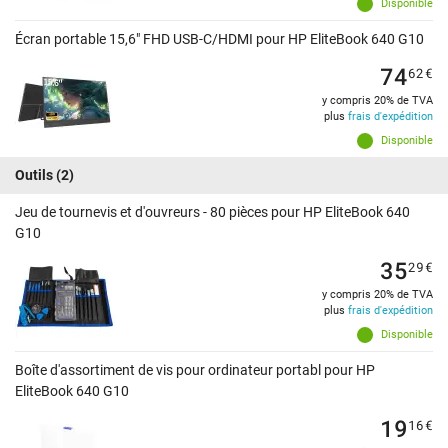
Disponible
Écran portable 15,6" FHD USB-C/HDMI pour HP EliteBook 640 G10
74
62
€
y compris 20% de TVA
plus
frais d'expédition
Disponible
Outils
(2)
Jeu de tournevis et d'ouvreurs - 80 pièces pour HP EliteBook 640
G10
35
29
€
y compris 20% de TVA
plus
frais d'expédition
Disponible
Boîte d'assortiment de vis pour ordinateur portabl pour HP
EliteBook 640 G10
19
16
€