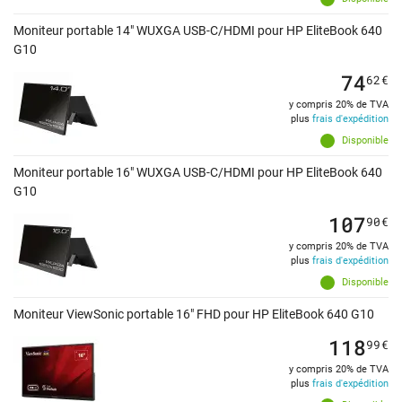
Moniteur portable 14" WUXGA USB-C/HDMI pour HP EliteBook 640
G10
74
62
€
y compris 20% de TVA
plus
frais d'expédition
Disponible
Moniteur portable 16" WUXGA USB-C/HDMI pour HP EliteBook 640
G10
107
90
€
y compris 20% de TVA
plus
frais d'expédition
Disponible
Moniteur ViewSonic portable 16" FHD pour HP EliteBook 640 G10
118
99
€
y compris 20% de TVA
plus
frais d'expédition