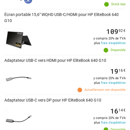
Stock bas
Écran portable 15,6" WQHD USB-C/HDMI pour HP EliteBook 640
G10
109
92
€
y compris 20% de TVA
plus
frais d'expédition
Disponible
Adaptateur USB-C vers HDMI pour HP EliteBook 640 G10
19
16
€
y compris 20% de TVA
plus
frais d'expédition
Actuellement non disponible
Adaptateur USB-C vers DP pour HP EliteBook 640 G10
16
14
€
y compris 20% de TVA
plus
frais d'expédition
Disponible