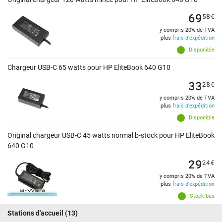
69
58
€
y compris 20% de TVA
plus
frais d'expédition
Disponible
Chargeur USB-C 65 watts pour HP EliteBook 640 G10
33
28
€
y compris 20% de TVA
plus
frais d'expédition
Disponible
Original chargeur USB-C 45 watts normal b-stock pour HP EliteBook
640 G10
29
24
€
y compris 20% de TVA
plus
frais d'expédition
Stock bas
Stations d'accueil
(13)