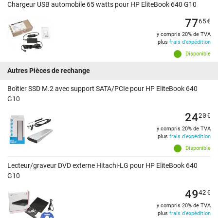
Chargeur USB automobile 65 watts pour HP EliteBook 640 G10
77
65
€
y compris 20% de TVA
plus
frais d'expédition
Disponible
Autres Pièces de rechange
Boîtier SSD M.2 avec support SATA/PCIe pour HP EliteBook 640
G10
24
20
€
y compris 20% de TVA
plus
frais d'expédition
Disponible
Lecteur/graveur DVD externe Hitachi-LG pour HP EliteBook 640
G10
49
42
€
y compris 20% de TVA
plus
frais d'expédition