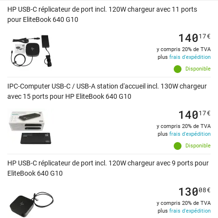
HP USB-C réplicateur de port incl. 120W chargeur avec 11 ports
pour EliteBook 640 G10
140
17
€
y compris 20% de TVA
plus
frais d'expédition
Disponible
IPC-Computer USB-C / USB-A station d'accueil incl. 130W chargeur
avec 15 ports pour HP EliteBook 640 G10
140
17
€
y compris 20% de TVA
plus
frais d'expédition
Disponible
HP USB-C réplicateur de port incl. 120W chargeur avec 9 ports pour
EliteBook 640 G10
130
08
€
y compris 20% de TVA
plus
frais d'expédition