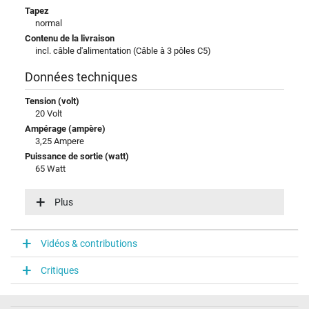
Tapez
normal
Contenu de la livraison
incl. câble d'alimentation (Câble à 3 pôles C5)
Données techniques
Tension (volt)
20 Volt
Ampérage (ampère)
3,25 Ampere
Puissance de sortie (watt)
65 Watt
Puissance de sortie supplémentaire
12V / 5A / 60W
Plus
15V / 4,33A / 65W
20V / 3,25A / 65W
5V / 3A / 15W
Vidéos & contributions
9V / 3A / 27W
Tension dentrée (volt)
Critiques
100-240V / 50-60Hz
Efficience énergétique
VI