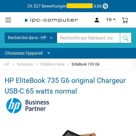
29.527 Bewertungen
4,86
FR
Recherche dans : HP
Choisissez l'appareil
HP
Notebook
EliteBook Serie
EliteBook 735 G6
HP EliteBook 735 G6 original Chargeur
USB-C 65 watts normal