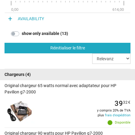
0,00
614,00
AVAILABILITY
show only available (13)
Réinitialiser le filtre
Chargeurs
(4)
Original chargeur 65 watts normal avec adaptateur pour HP
Pavilion g7-2000
39
32
€
y compris 20% de TVA
plus
frais d'expédition
Disponible
Original chargeur 90 watts pour HP Pavilion g7-2000