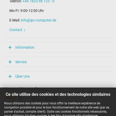
Telefon:
+49 7823 96 123 - 0
Mo-Fr: 9:00-12:00 Uhr
E-Mail:
info@ipc-computer.de
Contact
Information
Service
Über Uns
Unsere Versandarten
Ce site utilise des cookies et des technologies similaires
Nous utilisons des cookies pour vous offrir la meilleure expérience de
navigation possible et pour le bon fonctionnement de notre site web (par ex.
Unsere Zahlarten
panier d'achat, compte client). Outre ces cookies fonctionnels nécessaires,
nous utilisons d'autres cookies à des fins d'analyse afin d'optimiser