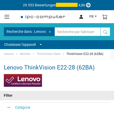
29.553 Bewertungen
4,86
FR
Recherche dans : Lenovo
Choisissez l'appareil
Lenovo
Monitor
ThinkVision Serie
ThinkVision E22-28 (62BA)
Lenovo ThinkVision E22-28 (62BA)
Filter
Catégorie