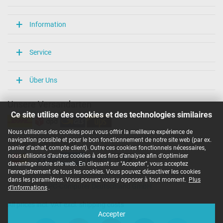
Information
Service
Über Uns
Unsere Versandarten
Ce site utilise des cookies et des technologies similaires
Nous utilisons des cookies pour vous offrir la meilleure expérience de
navigation possible et pour le bon fonctionnement de notre site web (par ex.
Unsere Zahlarten
panier d'achat, compte client). Outre ces cookies fonctionnels nécessaires,
nous utilisons d'autres cookies à des fins d'analyse afin d'optimiser
davantage notre site web. En cliquant sur "Accepter", vous acceptez
l'enregistrement de tous les cookies. Vous pouvez désactiver les cookies
dans les paramètres. Vous pouvez vous y opposer à tout moment.
Plus
Copyright ©
IPC-Computer Deutschland GmbH
d'informations
.
All prices incl. VAT excl. shipping costs
Accepter