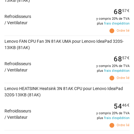
13IKB (81AK)
68
57
€
Refroidisseurs
y compris 20% de TVA
/ Ventilateur
plus
frais d'expédition
Ordre lié
Lenovo FAN CPU Fan 3N 81AK UMA pour Lenovo IdeaPad 320S-
13IKB (81AK)
68
57
€
Refroidisseurs
y compris 20% de TVA
/ Ventilateur
plus
frais d'expédition
Ordre lié
Lenovo HEATSINK Heatsink 3N 81AK CPU pour Lenovo IdeaPad
320S-13IKB (81AK)
54
46
€
Refroidisseurs
y compris 20% de TVA
/ Ventilateur
plus
frais d'expédition
Ordre lié