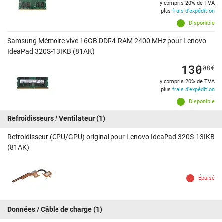
y compris 20% de TVA
plus
frais d'expédition
Disponible
Samsung Mémoire vive 16GB DDR4-RAM 2400 MHz pour Lenovo
IdeaPad 320S-13IKB (81AK)
130
08
€
y compris 20% de TVA
plus
frais d'expédition
Disponible
Refroidisseurs / Ventilateur
(1)
Refroidisseur (CPU/GPU) original pour Lenovo IdeaPad 320S-13IKB
(81AK)
Épuisé
Données / Câble de charge
(1)