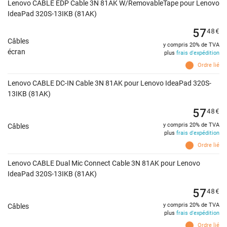
Lenovo CABLE EDP Cable 3N 81AK W/RemovableTape pour Lenovo
IdeaPad 320S-13IKB (81AK)
57
48
€
Câbles
y compris 20% de TVA
écran
plus
frais d'expédition
Ordre lié
Lenovo CABLE DC-IN Cable 3N 81AK pour Lenovo IdeaPad 320S-
13IKB (81AK)
57
48
€
y compris 20% de TVA
Câbles
plus
frais d'expédition
Ordre lié
Lenovo CABLE Dual Mic Connect Cable 3N 81AK pour Lenovo
IdeaPad 320S-13IKB (81AK)
57
48
€
y compris 20% de TVA
Câbles
plus
frais d'expédition
Ordre lié