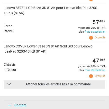
Lenovo BEZEL LCD Bezel 3N 81AK pour Lenovo IdeaPad 320S-
13IKB (81AK)
57
48
€
Ecran
y compris 20% de TVA
Cadre
plus
frais d'expédition
Ordre lié
Lenovo COVER Lower Case 3N 81AK Gold DIS pour Lenovo
IdeaPad 320S-13IKB (81AK)
47
40
€
Châssis
y compris 20% de TVA
Inférieur
plus
frais d'expédition
Ordre lié
Afficher tous les articles liés à la commande
Contact