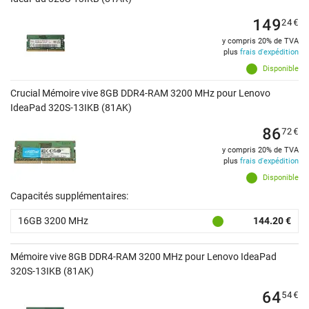
149
24
€
y compris 20% de TVA
plus
frais d'expédition
Disponible
Crucial Mémoire vive 8GB DDR4-RAM 3200 MHz pour Lenovo
IdeaPad 320S-13IKB (81AK)
86
72
€
y compris 20% de TVA
plus
frais d'expédition
Disponible
Capacités supplémentaires:
16GB 3200 MHz
144.20 €
Mémoire vive 8GB DDR4-RAM 3200 MHz pour Lenovo IdeaPad
320S-13IKB (81AK)
64
54
€