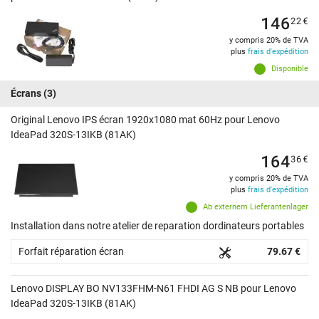
146
22
€
y compris 20% de TVA
plus
frais d'expédition
Disponible
Écrans
(3)
Original Lenovo IPS écran 1920x1080 mat 60Hz pour Lenovo
IdeaPad 320S-13IKB (81AK)
164
36
€
y compris 20% de TVA
plus
frais d'expédition
Ab externem Lieferantenlager
Installation dans notre atelier de reparation dordinateurs portables
Forfait réparation écran
79.67 €
Lenovo DISPLAY BO NV133FHM-N61 FHDI AG S NB pour Lenovo
IdeaPad 320S-13IKB (81AK)