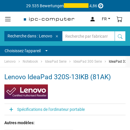
29.535 Bewertungen
4,86
FR
Recherche dans : Lenovo
Choisissez l'appareil
Lenovo
Notebook
IdeaPad Serie
IdeaPad 300 Serie
IdeaPad 320S
Lenovo IdeaPad 320S-13IKB (81AK)
Spécifications de l'ordinateur portable
Autres modèles: