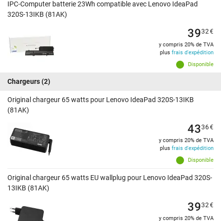
IPC-Computer batterie 23Wh compatible avec Lenovo IdeaPad
320S-13IKB (81AK)
39
32
€
y compris 20% de TVA
plus
frais d'expédition
Disponible
Chargeurs
(2)
Original chargeur 65 watts pour Lenovo IdeaPad 320S-13IKB
(81AK)
43
36
€
y compris 20% de TVA
plus
frais d'expédition
Disponible
Original chargeur 65 watts EU wallplug pour Lenovo IdeaPad 320S-
13IKB (81AK)
39
32
€
y compris 20% de TVA