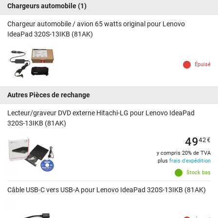
Chargeurs automobile
(1)
Chargeur automobile / avion 65 watts original pour Lenovo
IdeaPad 320S-13IKB (81AK)
Épuisé
Autres Pièces de rechange
Lecteur/graveur DVD externe Hitachi-LG pour Lenovo IdeaPad
320S-13IKB (81AK)
49
42
€
y compris 20% de TVA
plus
frais d'expédition
Stock bas
Câble USB-C vers USB-A pour Lenovo IdeaPad 320S-13IKB (81AK)