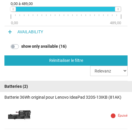
0,00
à
489,00
0,00
489,00
AVAILABILITY
show only available (16)
Réinitialiser le filtre
Batteries
(2)
Batterie 36Wh original pour Lenovo IdeaPad 320S-13IKB (81AK)
Épuisé