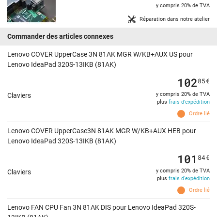
y compris 20% de TVA
Réparation dans notre atelier
Commander des articles connexes
Lenovo COVER UpperCase 3N 81AK MGR W/KB+AUX US pour
Lenovo IdeaPad 320S-13IKB (81AK)
102
85
€
y compris 20% de TVA
Claviers
plus
frais d'expédition
Ordre lié
Lenovo COVER UpperCase3N 81AK MGR W/KB+AUX HEB pour
Lenovo IdeaPad 320S-13IKB (81AK)
101
84
€
y compris 20% de TVA
Claviers
plus
frais d'expédition
Ordre lié
Lenovo FAN CPU Fan 3N 81AK DIS pour Lenovo IdeaPad 320S-