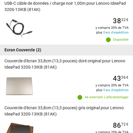
USB-C câble de données / charge noir 1,00m pour Lenovo IdeaPad
320S-13IKB (81AK)
38
32
€
y compris 20% de TVA
plus
frais d'expédition
Disponible
Ecran Couvercle
(2)
Couvercle d'écran 33,8cm (13,3 pouces) doré original pour Lenovo
IdeaPad 320S-13IKB (81AK)
43
36
€
y compris 20% de TVA
plus
frais d'expédition
Ab externem Lieferantenlager
Couvercle d'écran 33,8cm (13,3 pouces) gris original pour Lenovo
IdeaPad 320S-13IKB (81AK)
86
72
€
y compris 20% de TVA