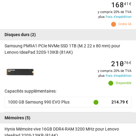
168
41
€
y compris 20% de TVA
plus
frais d'expédition
Ordre lié
Disques durs
(2)
Samsung PM9A1 PCIe NVMe SSD 1TB (M.2 22 x 80 mm) pour
Lenovo IdeaPad 320S-13IKB (81AK)
210
76
€
y compris 20% de TVA
plus
frais d'expédition
Disponible
Capacités supplémentaires:
1000 GB Samsung 990 EVO Plus
214.79 €
Mémoires
(5)
Hynix Mémoire vive 16GB DDR4-RAM 3200 MHz pour Lenovo
IdeaPad 320S-13IKB (81AK)