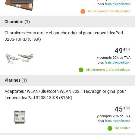
plus
frais d'expédition
Actuellement non disponible
Charnière
(1)
Charnières écran droite et gauche original pour Lenovo IdeaPad
320S-13IKB (81AK)
49
42
€
y compris 20% de TVA
plus
frais d'expédition
Ab externem Lieferantenlager
Platines
(1)
Adaptateur WLAN/Bluetooth WLAN 802.11ac/abgn original pour
Lenovo IdeaPad 320S-13IKB (81AK)
45
38
€
y compris 20% de TVA
plus
frais d'expédition
Disponible