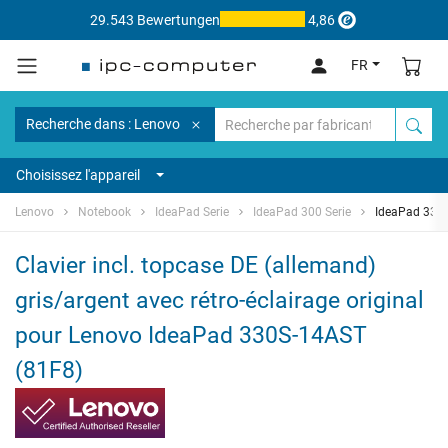
29.543 Bewertungen
4,86
FR
Recherche dans : Lenovo
Choisissez l'appareil
Lenovo
Notebook
IdeaPad Serie
IdeaPad 300 Serie
IdeaPad 330
Clavier incl. topcase DE (allemand)
gris/argent avec rétro-éclairage original
pour Lenovo IdeaPad 330S-14AST
(81F8)