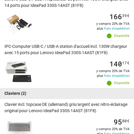
14 ports pour IdeaPad 330S-14AST (81F8)
166
39
€
y compris 20% de TVA
plus
frais d'expédition
Disponible
IPC-Computer USB-C / USB-A station d'accueil incl. 130W chargeur
avec 15 ports pour Lenovo IdeaPad 330S-14AST (81F8)
140
17
€
y compris 20% de TVA
plus
frais d'expédition
Disponible
Claviers
(2)
Clavier incl. topcase DE (allemand) gris/argent avec rétro-éclairage
original pour Lenovo IdeaPad 330S-14AST (81F8)
95
80
€
y compris 20% de TVA
plus
frais d'expédition