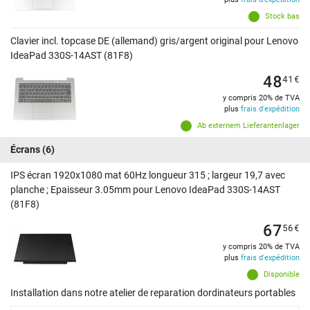
Stock bas
Clavier incl. topcase DE (allemand) gris/argent original pour Lenovo
IdeaPad 330S-14AST (81F8)
48
41
€
y compris 20% de TVA
plus
frais d'expédition
Ab externem Lieferantenlager
Écrans
(6)
IPS écran 1920x1080 mat 60Hz longueur 315 ; largeur 19,7 avec
planche ; Epaisseur 3.05mm pour Lenovo IdeaPad 330S-14AST
(81F8)
67
56
€
y compris 20% de TVA
plus
frais d'expédition
Disponible
Installation dans notre atelier de reparation dordinateurs portables