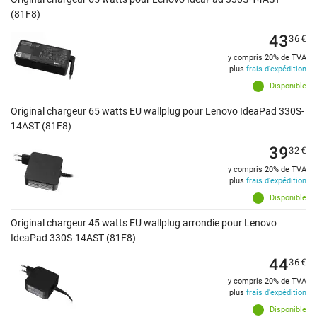
(81F8)
43
36
€
y compris 20% de TVA
plus
frais d'expédition
Disponible
Original chargeur 65 watts EU wallplug pour Lenovo IdeaPad 330S-
14AST (81F8)
39
32
€
y compris 20% de TVA
plus
frais d'expédition
Disponible
Original chargeur 45 watts EU wallplug arrondie pour Lenovo
IdeaPad 330S-14AST (81F8)
44
36
€
y compris 20% de TVA
plus
frais d'expédition
Disponible