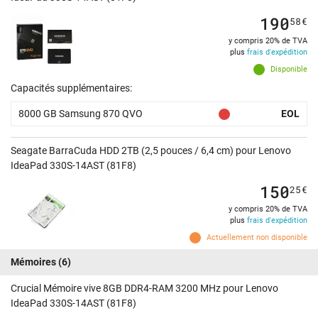
190
58
€
y compris 20% de TVA
plus
frais d'expédition
Disponible
Capacités supplémentaires:
8000 GB Samsung 870 QVO
EOL
Seagate BarraCuda HDD 2TB (2,5 pouces / 6,4 cm) pour Lenovo
IdeaPad 330S-14AST (81F8)
150
25
€
y compris 20% de TVA
plus
frais d'expédition
Actuellement non disponible
Mémoires
(6)
Crucial Mémoire vive 8GB DDR4-RAM 3200 MHz pour Lenovo
IdeaPad 330S-14AST (81F8)