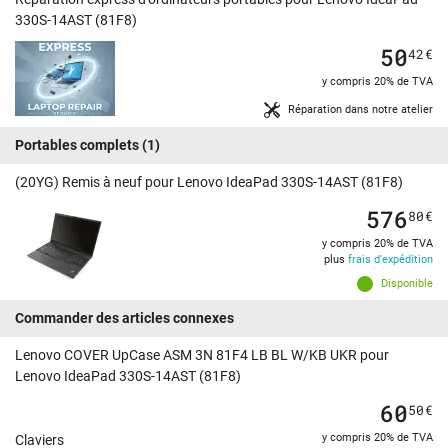
330S-14AST (81F8)
50
42
€
y compris 20% de TVA
Réparation dans notre atelier
Portables complets
(1)
(20YG) Remis à neuf pour Lenovo IdeaPad 330S-14AST (81F8)
576
80
€
y compris 20% de TVA
plus
frais d'expédition
Disponible
Commander des articles connexes
Lenovo COVER UpCase ASM 3N 81F4 LB BL W/KB UKR pour
Lenovo IdeaPad 330S-14AST (81F8)
60
50
€
y compris 20% de TVA
Claviers