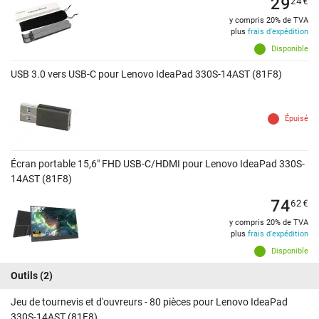
29
24
€
y compris 20% de TVA
plus
frais d'expédition
Disponible
USB 3.0 vers USB-C pour Lenovo IdeaPad 330S-14AST (81F8)
Épuisé
Écran portable 15,6" FHD USB-C/HDMI pour Lenovo IdeaPad 330S-
14AST (81F8)
74
62
€
y compris 20% de TVA
plus
frais d'expédition
Disponible
Outils
(2)
Jeu de tournevis et d'ouvreurs - 80 pièces pour Lenovo IdeaPad
330S-14AST (81F8)