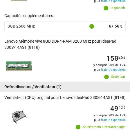
plus
frais d'expédition
Disponible
Capacités supplémentaires:
8GB 2666 MHz
67.56 €
Lenovo Mémoire vive 8GB DDR4-RAM 3200 MHz pour IdeaPad
330S-14AST (81F8)
150
25
€
y compris 20% de TVA
plus
frais d'expédition
Stock bas
Refroidisseurs / Ventilateur
(1)
Ventilateur (CPU) original pour Lenovo IdeaPad 330S-14AST (81F8)
49
42
€
y compris 20% de TVA
plus
frais d'expédition
Ab externem Lieferantenlager