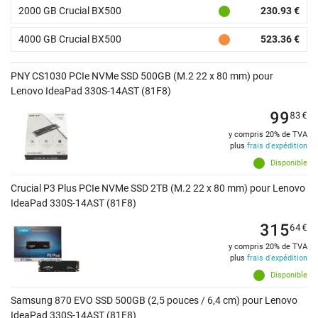
2000 GB Crucial BX500
230.93 €
4000 GB Crucial BX500
523.36 €
PNY CS1030 PCIe NVMe SSD 500GB (M.2 22 x 80 mm) pour
Lenovo IdeaPad 330S-14AST (81F8)
99
83
€
y compris 20% de TVA
plus
frais d'expédition
Disponible
Crucial P3 Plus PCIe NVMe SSD 2TB (M.2 22 x 80 mm) pour Lenovo
IdeaPad 330S-14AST (81F8)
315
64
€
y compris 20% de TVA
plus
frais d'expédition
Disponible
Samsung 870 EVO SSD 500GB (2,5 pouces / 6,4 cm) pour Lenovo
IdeaPad 330S-14AST (81F8)