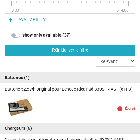
0,00
614,00
AVAILABILITY
show only available (37)
Réinitialiser le filtre
Batteries
(1)
Batterie 52,5Wh original pour Lenovo IdeaPad 330S-14AST (81F8)
Épuisé
Chargeurs
(6)
Original chargeur 65 watts pour Lenovo IdeaPad 330S-14AST