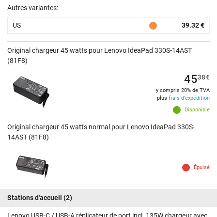
Autres variantes:
US
39.32 €
Original chargeur 45 watts pour Lenovo IdeaPad 330S-14AST
(81F8)
45
38
€
y compris 20% de TVA
plus
frais d'expédition
Disponible
Original chargeur 45 watts normal pour Lenovo IdeaPad 330S-
14AST (81F8)
Épuisé
Stations d'accueil
(2)
Lenovo USB-C / USB-A réplicateur de port incl. 135W chargeur avec