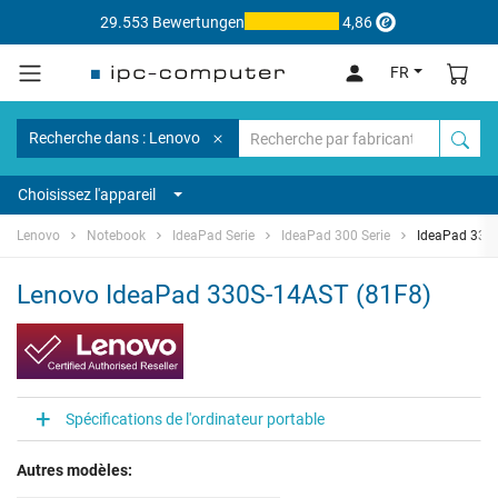
29.553 Bewertungen
4,86
FR
Recherche dans : Lenovo
Choisissez l'appareil
Lenovo
Notebook
IdeaPad Serie
IdeaPad 300 Serie
IdeaPad 330
Lenovo IdeaPad 330S-14AST (81F8)
Spécifications de l'ordinateur portable
Autres modèles: