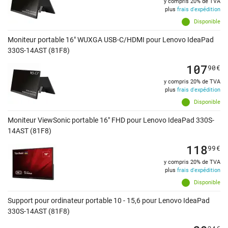
y compris 20% de TVA
plus
frais d'expédition
Disponible
Moniteur portable 16" WUXGA USB-C/HDMI pour Lenovo IdeaPad
330S-14AST (81F8)
107
90
€
y compris 20% de TVA
plus
frais d'expédition
Disponible
Moniteur ViewSonic portable 16" FHD pour Lenovo IdeaPad 330S-
14AST (81F8)
118
99
€
y compris 20% de TVA
plus
frais d'expédition
Disponible
Support pour ordinateur portable 10 - 15,6 pour Lenovo IdeaPad
330S-14AST (81F8)