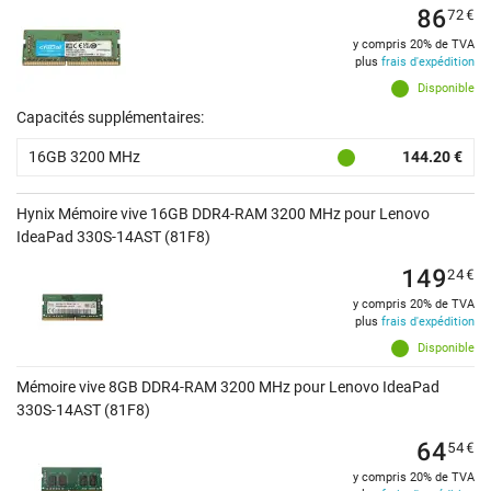
86
72
€
y compris 20% de TVA
plus
frais d'expédition
Disponible
Capacités supplémentaires:
16GB 3200 MHz
144.20 €
Hynix Mémoire vive 16GB DDR4-RAM 3200 MHz pour Lenovo
IdeaPad 330S-14AST (81F8)
149
24
€
y compris 20% de TVA
plus
frais d'expédition
Disponible
Mémoire vive 8GB DDR4-RAM 3200 MHz pour Lenovo IdeaPad
330S-14AST (81F8)
64
54
€
y compris 20% de TVA