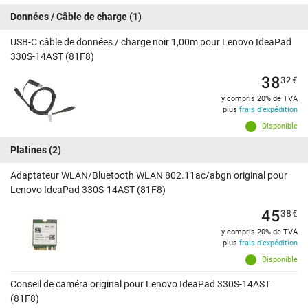
Données / Câble de charge
(1)
USB-C câble de données / charge noir 1,00m pour Lenovo IdeaPad
330S-14AST (81F8)
38
32
€
y compris 20% de TVA
plus
frais d'expédition
Disponible
Platines
(2)
Adaptateur WLAN/Bluetooth WLAN 802.11ac/abgn original pour
Lenovo IdeaPad 330S-14AST (81F8)
45
38
€
y compris 20% de TVA
plus
frais d'expédition
Disponible
Conseil de caméra original pour Lenovo IdeaPad 330S-14AST
(81F8)