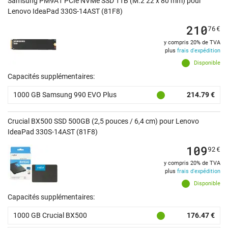
Samsung PM9A1 PCIe NVMe SSD 1TB (M.2 22 x 80 mm) pour
Lenovo IdeaPad 330S-14AST (81F8)
210
76
€
y compris 20% de TVA
plus
frais d'expédition
Disponible
Capacités supplémentaires:
1000 GB Samsung 990 EVO Plus
214.79 €
Crucial BX500 SSD 500GB (2,5 pouces / 6,4 cm) pour Lenovo
IdeaPad 330S-14AST (81F8)
109
92
€
y compris 20% de TVA
plus
frais d'expédition
Disponible
Capacités supplémentaires:
1000 GB Crucial BX500
176.47 €