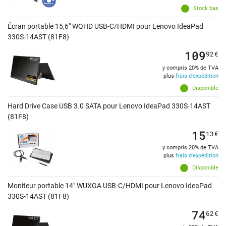
Stock bas
Écran portable 15,6" WQHD USB-C/HDMI pour Lenovo IdeaPad
330S-14AST (81F8)
109
92
€
y compris 20% de TVA
plus
frais d'expédition
Disponible
Hard Drive Case USB 3.0 SATA pour Lenovo IdeaPad 330S-14AST
(81F8)
15
13
€
y compris 20% de TVA
plus
frais d'expédition
Disponible
Moniteur portable 14" WUXGA USB-C/HDMI pour Lenovo IdeaPad
330S-14AST (81F8)
74
62
€