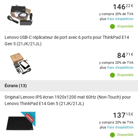
146
22
€
y compris 20% de TVA
plus
frais d'expédition
Disponible
Lenovo USB-C réplicateur de port avec 6 ports pour ThinkPad E14
Gen 5 (21JK/21JL)
84
71
€
y compris 20% de TVA
plus
frais d'expédition
Disponible
Écrans
(13)
Original Lenovo IPS écran 1920x1200 mat 60Hz (Non-Touch) pour
Lenovo ThinkPad E14 Gen 5 (21JK/21JL)
137
15
€
y compris 20% de TVA
plus
frais d'expédition
Disponible