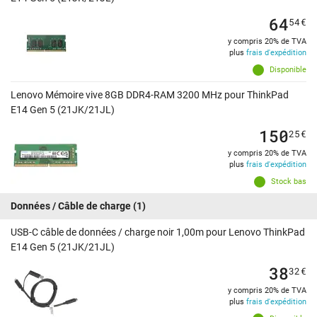
64
54
€
y compris 20% de TVA
plus
frais d'expédition
Disponible
Lenovo Mémoire vive 8GB DDR4-RAM 3200 MHz pour ThinkPad
E14 Gen 5 (21JK/21JL)
150
25
€
y compris 20% de TVA
plus
frais d'expédition
Stock bas
Données / Câble de charge
(1)
USB-C câble de données / charge noir 1,00m pour Lenovo ThinkPad
E14 Gen 5 (21JK/21JL)
38
32
€
y compris 20% de TVA
plus
frais d'expédition