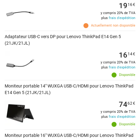
19
16
€
y compris 20% de TVA
plus
frais d'expédition
Actuellement non disponible
Adaptateur USB-C vers DP pour Lenovo ThinkPad E14 Gen 5
(21JK/21JL)
16
14
€
y compris 20% de TVA
plus
frais d'expédition
Disponible
Moniteur portable 14" WUXGA USB-C/HDMI pour Lenovo ThinkPad
E14 Gen 5 (21JK/21JL)
74
62
€
y compris 20% de TVA
plus
frais d'expédition
Disponible
Moniteur portable 16" WUXGA USB-C/HDMI pour Lenovo ThinkPad