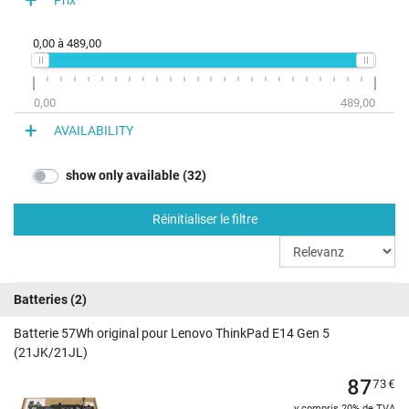
0,00
à
489,00
0,00
489,00
AVAILABILITY
show only available (32)
Réinitialiser le filtre
Batteries
(2)
Batterie 57Wh original pour Lenovo ThinkPad E14 Gen 5
(21JK/21JL)
87
73
€
y compris 20% de TVA