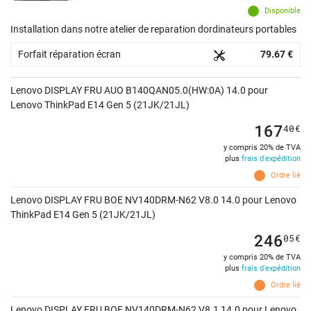
Disponible
Installation dans notre atelier de reparation dordinateurs portables
Forfait réparation écran
79.67 €
Lenovo DISPLAY FRU AUO B140QAN05.0(HW:0A) 14.0 pour
Lenovo ThinkPad E14 Gen 5 (21JK/21JL)
167
40
€
y compris 20% de TVA
plus
frais d'expédition
Ordre lié
Lenovo DISPLAY FRU BOE NV140DRM-N62 V8.0 14.0 pour Lenovo
ThinkPad E14 Gen 5 (21JK/21JL)
246
05
€
y compris 20% de TVA
plus
frais d'expédition
Ordre lié
Lenovo DISPLAY FRU BOE NV140DRM-N62 V8.1 14.0 pour Lenovo