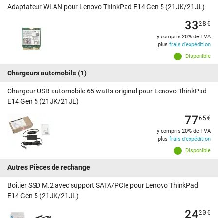
Adaptateur WLAN pour Lenovo ThinkPad E14 Gen 5 (21JK/21JL)
33
28
€
y compris 20% de TVA
plus
frais d'expédition
Disponible
Chargeurs automobile
(1)
Chargeur USB automobile 65 watts original pour Lenovo ThinkPad
E14 Gen 5 (21JK/21JL)
77
65
€
y compris 20% de TVA
plus
frais d'expédition
Disponible
Autres Pièces de rechange
Boîtier SSD M.2 avec support SATA/PCIe pour Lenovo ThinkPad
E14 Gen 5 (21JK/21JL)
24
20
€