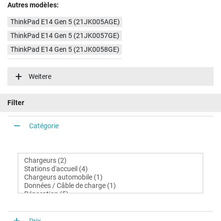
Autres modèles:
ThinkPad E14 Gen 5 (21JK005AGE)
ThinkPad E14 Gen 5 (21JK0057GE)
ThinkPad E14 Gen 5 (21JK0058GE)
ThinkPad E14 Gen 5 (21JK0000GE)
Weitere
ThinkPad E14 Gen 5 (21JKCTO1WWDE3)
ThinkPad E14 Gen 5 (21JKCTO1WWDE2)
Filter
ThinkPad E14 Gen 5 (21JKCTO1WWDE1)
ThinkPad E14 Gen 5 (21JK005BGE)
Catégorie
ThinkPad E14 Gen 5 (21JK000AGE)
ThinkPad E14 Gen 5 (21JK00DJGE)
ThinkPad E14 Gen 5 (21JK00DQGE)
ThinkPad E14 Gen 5 (21JK00DPSP)
Prix