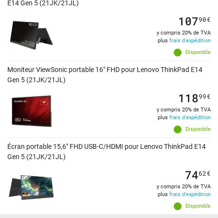
E14 Gen 5 (21JK/21JL)
107
90
€
y compris 20% de TVA
plus
frais d'expédition
Disponible
Moniteur ViewSonic portable 16" FHD pour Lenovo ThinkPad E14
Gen 5 (21JK/21JL)
118
99
€
y compris 20% de TVA
plus
frais d'expédition
Disponible
Écran portable 15,6" FHD USB-C/HDMI pour Lenovo ThinkPad E14
Gen 5 (21JK/21JL)
74
62
€
y compris 20% de TVA
plus
frais d'expédition
Disponible