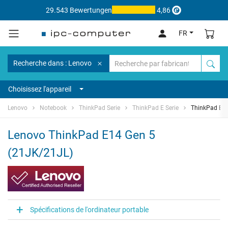
29.543 Bewertungen
4,86
FR
Recherche dans : Lenovo
Choisissez l'appareil
Lenovo
Notebook
ThinkPad Serie
ThinkPad E Serie
ThinkPad E14
Lenovo ThinkPad E14 Gen 5
(21JK/21JL)
Spécifications de l'ordinateur portable