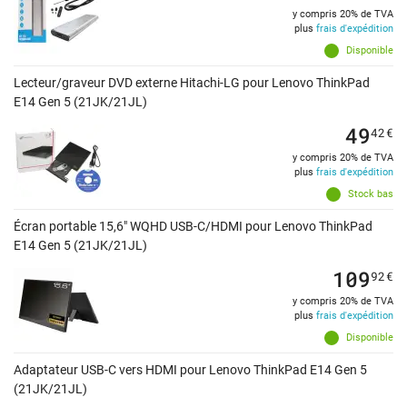
y compris 20% de TVA
plus
frais d'expédition
Disponible
Lecteur/graveur DVD externe Hitachi-LG pour Lenovo ThinkPad
E14 Gen 5 (21JK/21JL)
49
42
€
y compris 20% de TVA
plus
frais d'expédition
Stock bas
Écran portable 15,6" WQHD USB-C/HDMI pour Lenovo ThinkPad
E14 Gen 5 (21JK/21JL)
109
92
€
y compris 20% de TVA
plus
frais d'expédition
Disponible
Adaptateur USB-C vers HDMI pour Lenovo ThinkPad E14 Gen 5
(21JK/21JL)