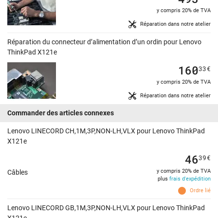
y compris 20% de TVA
Réparation dans notre atelier
Réparation du connecteur d’alimentation d’un ordin pour Lenovo
ThinkPad X121e
160
33
€
y compris 20% de TVA
Réparation dans notre atelier
Commander des articles connexes
Lenovo LINECORD CH,1M,3P,NON-LH,VLX pour Lenovo ThinkPad
X121e
46
39
€
y compris 20% de TVA
Câbles
plus
frais d'expédition
Ordre lié
Lenovo LINECORD GB,1M,3P,NON-LH,VLX pour Lenovo ThinkPad