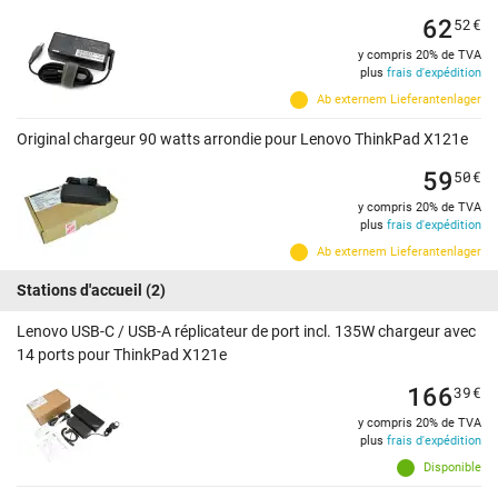
62
52
€
y compris 20% de TVA
plus
frais d'expédition
Ab externem Lieferantenlager
Original chargeur 90 watts arrondie pour Lenovo ThinkPad X121e
59
50
€
y compris 20% de TVA
plus
frais d'expédition
Ab externem Lieferantenlager
Stations d'accueil
(2)
Lenovo USB-C / USB-A réplicateur de port incl. 135W chargeur avec
14 ports pour ThinkPad X121e
166
39
€
y compris 20% de TVA
plus
frais d'expédition
Disponible