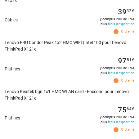
X121e
39
32
€
y compris 20% de TVA
Câbles
plus
frais d'expédition
Ordre lié
Lenovo FRU Condor Peak 1x2 HMC WIFI (Intel 100 pour Lenovo
ThinkPad X121e
97
81
€
y compris 20% de TVA
Platines
plus
frais d'expédition
Ordre lié
Lenovo Realtek bgn 1x1 HMC WLAN card - Foxconn pour Lenovo
ThinkPad X121e
75
64
€
y compris 20% de TVA
Platines
plus
frais d'expédition
Ordre lié