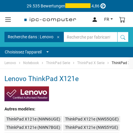
29.535 Bewertungen
4,86
FR
Recherche dans : Lenovo
Choisissez l'appareil
Lenovo
Notebook
ThinkPad Serie
ThinkPad X Serie
ThinkPad X1
Lenovo ThinkPad X121e
Autres modèles:
ThinkPad X121e (NWN6UGE)
ThinkPad X121e (NWS5QGE)
ThinkPad X121e (NWN7BGE)
ThinkPad X121e (NWS5YGE)