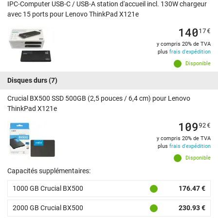
IPC-Computer USB-C / USB-A station d'accueil incl. 130W chargeur
avec 15 ports pour Lenovo ThinkPad X121e
140
17
€
y compris 20% de TVA
plus
frais d'expédition
Disponible
Disques durs
(7)
Crucial BX500 SSD 500GB (2,5 pouces / 6,4 cm) pour Lenovo
ThinkPad X121e
109
92
€
y compris 20% de TVA
plus
frais d'expédition
Disponible
Capacités supplémentaires:
1000 GB Crucial BX500
176.47 €
2000 GB Crucial BX500
230.93 €