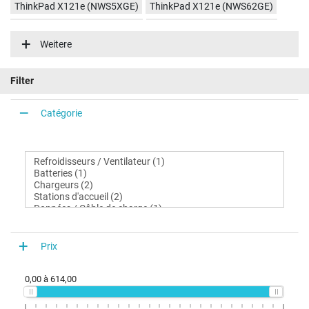
ThinkPad X121e (NWS5XGE)
ThinkPad X121e (NWS62GE)
ThinkPad X121e (NWN79GE)
ThinkPad X121e (NWS65GE)
Weitere
ThinkPad X121e (NWN7JGE)
ThinkPad X121e (3051)
ThinkPad X121e (3045)
ThinkPad X121e (3048)
Filter
ThinkPad X121e (3049)
ThinkPad X121e (3053)
ThinkPad X121e (3055)
Catégorie
Prix
0,00
à
614,00