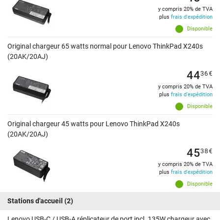
y compris 20% de TVA
plus
frais d'expédition
Disponible
Original chargeur 65 watts normal pour Lenovo ThinkPad X240s
(20AK/20AJ)
44
36
€
y compris 20% de TVA
plus
frais d'expédition
Disponible
Original chargeur 45 watts pour Lenovo ThinkPad X240s
(20AK/20AJ)
45
38
€
y compris 20% de TVA
plus
frais d'expédition
Disponible
Stations d'accueil
(2)
Lenovo USB-C / USB-A réplicateur de port incl. 135W chargeur avec