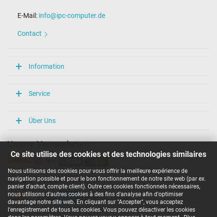
E-Mail:
info@ipc-computer.de
Contact
Information
Service
Über Uns
Unsere Versandarten
Ce site utilise des cookies et des technologies similaires
Nous utilisons des cookies pour vous offrir la meilleure expérience de
navigation possible et pour le bon fonctionnement de notre site web (par ex.
Unsere Zahlarten
panier d'achat, compte client). Outre ces cookies fonctionnels nécessaires,
nous utilisons d'autres cookies à des fins d'analyse afin d'optimiser
davantage notre site web. En cliquant sur "Accepter", vous acceptez
l'enregistrement de tous les cookies. Vous pouvez désactiver les cookies