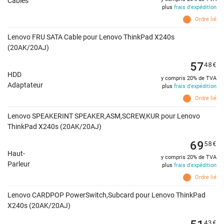
Câbles
plus
frais d'expédition
Ordre lié
Lenovo FRU SATA Cable pour Lenovo ThinkPad X240s
(20AK/20AJ)
57
48
€
HDD
y compris 20% de TVA
Adaptateur
plus
frais d'expédition
Ordre lié
Lenovo SPEAKERINT SPEAKER,ASM,SCREW,KUR pour Lenovo
ThinkPad X240s (20AK/20AJ)
69
58
€
Haut-
y compris 20% de TVA
Parleur
plus
frais d'expédition
Ordre lié
Lenovo CARDPOP PowerSwitch,Subcard pour Lenovo ThinkPad
X240s (20AK/20AJ)
51
43
€