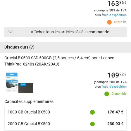
163
36
€
y compris 20% de TVA
plus
frais d'expédition
Ordre lié
Afficher tous les articles liés à la commande
Disques durs
(7)
Crucial BX500 SSD 500GB (2,5 pouces / 6,4 cm) pour Lenovo
ThinkPad X240s (20AK/20AJ)
109
92
€
y compris 20% de TVA
plus
frais d'expédition
Disponible
Capacités supplémentaires:
1000 GB Crucial BX500
176.47 €
2000 GB Crucial BX500
230.93 €