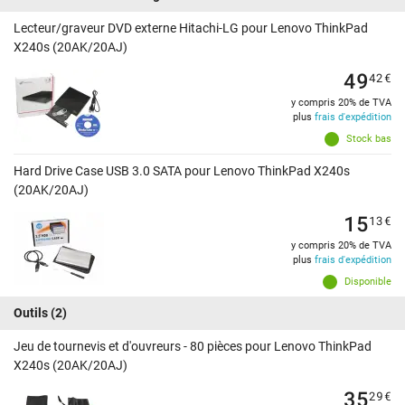
Lecteur/graveur DVD externe Hitachi-LG pour Lenovo ThinkPad
X240s (20AK/20AJ)
49
42
€
y compris 20% de TVA
plus
frais d'expédition
Stock bas
Hard Drive Case USB 3.0 SATA pour Lenovo ThinkPad X240s
(20AK/20AJ)
15
13
€
y compris 20% de TVA
plus
frais d'expédition
Disponible
Outils
(2)
Jeu de tournevis et d'ouvreurs - 80 pièces pour Lenovo ThinkPad
X240s (20AK/20AJ)
35
29
€