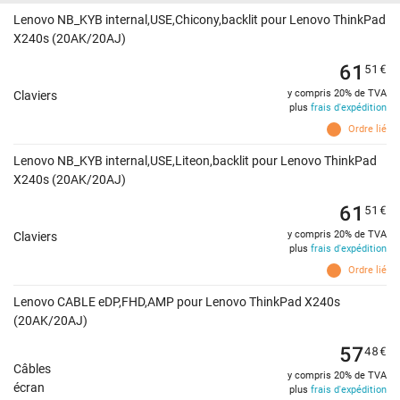
Lenovo NB_KYB internal,USE,Chicony,backlit pour Lenovo ThinkPad
X240s (20AK/20AJ)
61
51
€
y compris 20% de TVA
Claviers
plus
frais d'expédition
Ordre lié
Lenovo NB_KYB internal,USE,Liteon,backlit pour Lenovo ThinkPad
X240s (20AK/20AJ)
61
51
€
y compris 20% de TVA
Claviers
plus
frais d'expédition
Ordre lié
Lenovo CABLE eDP,FHD,AMP pour Lenovo ThinkPad X240s
(20AK/20AJ)
57
48
€
Câbles
y compris 20% de TVA
écran
plus
frais d'expédition