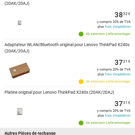
(20AK/20AJ)
38
32
€
y compris 20% de TVA
plus
frais d'expédition
Ab externem Lieferantenlager
Adaptateur WLAN/Bluetooth original pour Lenovo ThinkPad X240s
(20AK/20AJ)
37
31
€
y compris 20% de TVA
plus
frais d'expédition
Ab externem Lieferantenlager
Platine original pour Lenovo ThinkPad X240s (20AK/20AJ)
37
31
€
y compris 20% de TVA
plus
frais d'expédition
Ab externem Lieferantenlager
Autres Pièces de rechange