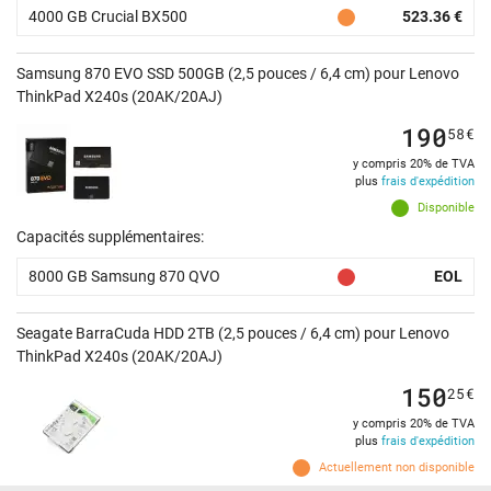
4000 GB Crucial BX500
523.36 €
Samsung 870 EVO SSD 500GB (2,5 pouces / 6,4 cm) pour Lenovo
ThinkPad X240s (20AK/20AJ)
190
58
€
y compris 20% de TVA
plus
frais d'expédition
Disponible
Capacités supplémentaires:
8000 GB Samsung 870 QVO
EOL
Seagate BarraCuda HDD 2TB (2,5 pouces / 6,4 cm) pour Lenovo
ThinkPad X240s (20AK/20AJ)
150
25
€
y compris 20% de TVA
plus
frais d'expédition
Actuellement non disponible