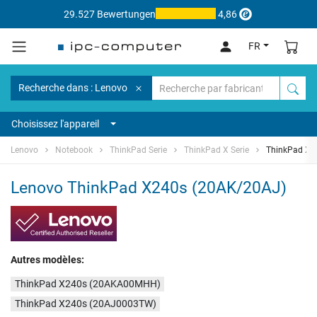
29.527 Bewertungen
4,86
FR
Recherche dans : Lenovo
Choisissez l'appareil
Lenovo
Notebook
ThinkPad Serie
ThinkPad X Serie
ThinkPad X2
Lenovo ThinkPad X240s (20AK/20AJ)
Autres modèles:
ThinkPad X240s (20AKA00MHH)
ThinkPad X240s (20AJ0003TW)