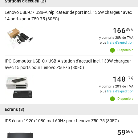
Stations d'accueil
(2)
Lenovo USB-C / USB-A réplicateur de port incl. 135W chargeur avec
14 ports pour Z50-75 (80EC)
166
39
€
y compris 20% de TVA
plus
frais d'expédition
Disponible
IPC-Computer USB-C / USB-A station d'accueil incl. 130W chargeur
avec 15 ports pour Lenovo Z50-75 (80EC)
140
17
€
y compris 20% de TVA
plus
frais d'expédition
Disponible
Écrans
(8)
IPS écran 1920x1080 mat 60Hz pour Lenovo Z50-75 (80EC)
59
50
€