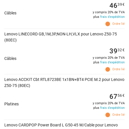
46
39
€
y compris 20% de TVA
Câbles
plus
frais d'expédition
Ordre lié
Lenovo LINECORD GB,1M,3P,NON-LH,VLX pour Lenovo Z50-75
(80EC)
39
32
€
y compris 20% de TVA
Câbles
plus
frais d'expédition
Ordre lié
Lenovo ACCKIT Cbt RTL8723BE 1x1BN+BT4 PCIE M.2 pour Lenovo
Z50-75 (80EC)
67
56
€
y compris 20% de TVA
Platines
plus
frais d'expédition
Ordre lié
Lenovo CARDPOP Power Board L G50-45 W/Cable pour Lenovo