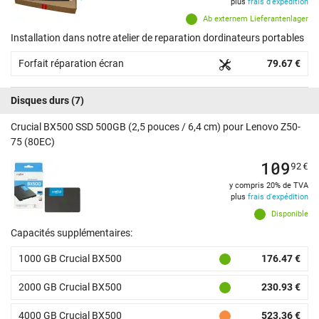
plus
frais d'expédition
Ab externem Lieferantenlager
Installation dans notre atelier de reparation dordinateurs portables
Forfait réparation écran
79.67 €
Disques durs
(7)
Crucial BX500 SSD 500GB (2,5 pouces / 6,4 cm) pour Lenovo Z50-
75 (80EC)
109
92
€
y compris 20% de TVA
plus
frais d'expédition
Disponible
Capacités supplémentaires:
1000 GB Crucial BX500
176.47 €
2000 GB Crucial BX500
230.93 €
4000 GB Crucial BX500
523.36 €