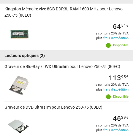
Kingston Mémoire vive 8GB DDR3L-RAM 1600 MHz pour Lenovo
Z50-75 (80EC)
64
54
€
y compris 20% de TVA
plus
frais d'expédition
Disponible
Lecteurs optiques
(2)
Graveur de Blu-Ray / DVD Ultraslim pour Lenovo Z50-75 (80EC)
113
95
€
y compris 20% de TVA
plus
frais d'expédition
Disponible
Graveur de DVD Ultraslim pour Lenovo Z50-75 (80EC)
46
39
€
y compris 20% de TVA
plus
frais d'expédition