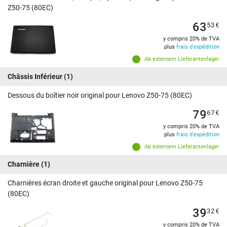
Z50-75 (80EC)
63
53
€
y compris 20% de TVA
plus
frais d'expédition
Ab externem Lieferantenlager
Châssis Inférieur
(1)
Dessous du boîtier noir original pour Lenovo Z50-75 (80EC)
79
67
€
y compris 20% de TVA
plus
frais d'expédition
Ab externem Lieferantenlager
Charnière
(1)
Charnières écran droite et gauche original pour Lenovo Z50-75
(80EC)
39
32
€
y compris 20% de TVA