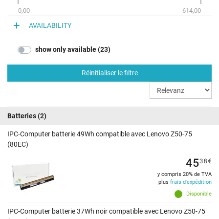
0,00
614,00
AVAILABILITY
show only available (23)
Réinitialiser le filtre
Batteries
(2)
IPC-Computer batterie 49Wh compatible avec Lenovo Z50-75
(80EC)
45
38
€
y compris 20% de TVA
plus
frais d'expédition
Disponible
IPC-Computer batterie 37Wh noir compatible avec Lenovo Z50-75