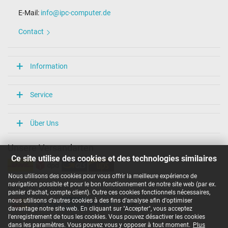
E-Mail:
info@ipc-computer.de
Contact
Information
Service
Über Uns
Unsere Versandarten
Ce site utilise des cookies et des technologies similaires
Nous utilisons des cookies pour vous offrir la meilleure expérience de
navigation possible et pour le bon fonctionnement de notre site web (par ex.
Unsere Zahlarten
panier d'achat, compte client). Outre ces cookies fonctionnels nécessaires,
nous utilisons d'autres cookies à des fins d'analyse afin d'optimiser
davantage notre site web. En cliquant sur "Accepter", vous acceptez
l'enregistrement de tous les cookies. Vous pouvez désactiver les cookies
dans les paramètres. Vous pouvez vous y opposer à tout moment.
Plus