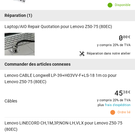
Disponible
Réparation
(1)
Laptop/AIO Repair Quotation pour Lenovo Z50-75 (80EC)
0
00
€
y compris 20% de TVA
Réparation dans notre atelier
Commander des articles connexes
Lenovo CABLE Longwell LP-39+H03VV-F+LS-18 1m co pour
Lenovo Z50-75 (80EC)
45
38
€
y compris 20% de TVA
Câbles
plus
frais d'expédition
Ordre lié
Lenovo LINECORD CH,1M,3P,NON-LH,VLX pour Lenovo Z50-75
(80EC)