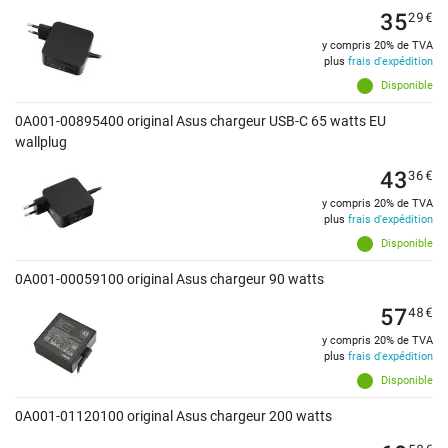
35
29
€
y compris 20% de TVA
plus
frais d'expédition
Disponible
0A001-00895400 original Asus chargeur USB-C 65 watts EU
wallplug
43
36
€
y compris 20% de TVA
plus
frais d'expédition
Disponible
0A001-00059100 original Asus chargeur 90 watts
57
48
€
y compris 20% de TVA
plus
frais d'expédition
Disponible
0A001-01120100 original Asus chargeur 200 watts