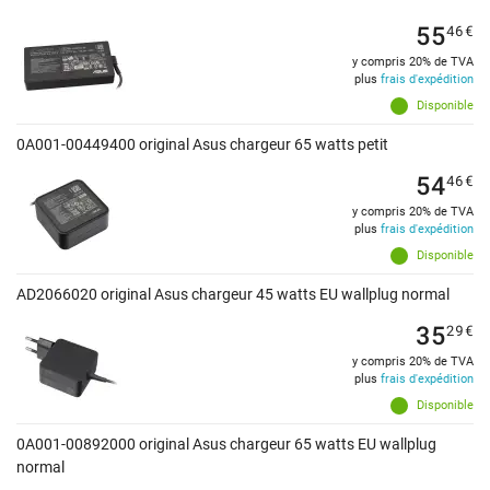
55
46
€
y compris 20% de TVA
plus
frais d'expédition
Disponible
0A001-00449400 original Asus chargeur 65 watts petit
54
46
€
y compris 20% de TVA
plus
frais d'expédition
Disponible
AD2066020 original Asus chargeur 45 watts EU wallplug normal
35
29
€
y compris 20% de TVA
plus
frais d'expédition
Disponible
0A001-00892000 original Asus chargeur 65 watts EU wallplug
normal