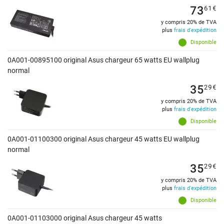
73
61
€
y compris 20% de TVA
plus
frais d'expédition
Disponible
0A001-00895100 original Asus chargeur 65 watts EU wallplug
normal
35
29
€
y compris 20% de TVA
plus
frais d'expédition
Disponible
0A001-01100300 original Asus chargeur 45 watts EU wallplug
normal
35
29
€
y compris 20% de TVA
plus
frais d'expédition
Disponible
0A001-01103000 original Asus chargeur 45 watts