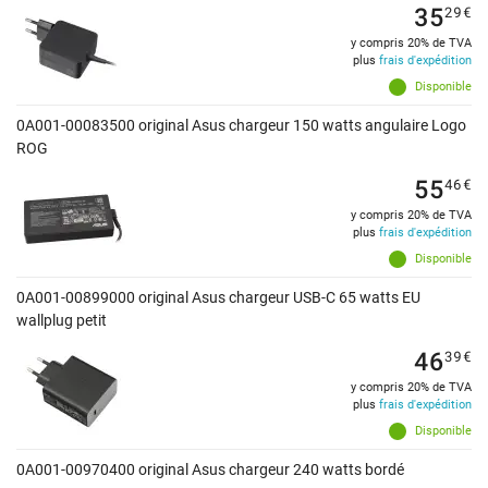
35
29
€
y compris 20% de TVA
plus
frais d'expédition
Disponible
0A001-00083500 original Asus chargeur 150 watts angulaire Logo
ROG
55
46
€
y compris 20% de TVA
plus
frais d'expédition
Disponible
0A001-00899000 original Asus chargeur USB-C 65 watts EU
wallplug petit
46
39
€
y compris 20% de TVA
plus
frais d'expédition
Disponible
0A001-00970400 original Asus chargeur 240 watts bordé