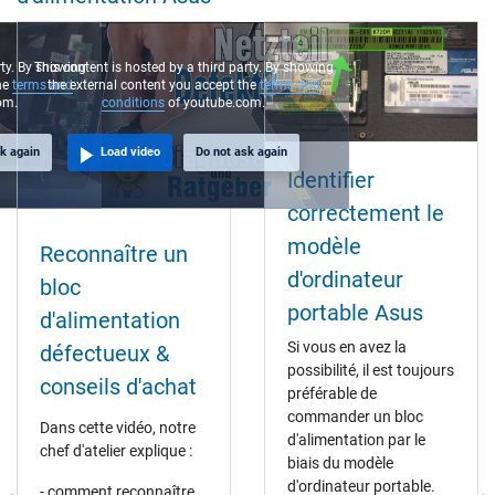
rty. By showing
This content is hosted by a third party. By showing
he
terms and
the external content you accept the
terms and
om.
conditions
of youtube.com.
k again
Load video
Do not ask again
Identifier
correctement le
modèle
Reconnaître un
d'ordinateur
bloc
portable Asus
d'alimentation
Si vous en avez la
défectueux &
possibilité, il est toujours
conseils d'achat
préférable de
commander un bloc
Dans cette vidéo, notre
d'alimentation par le
chef d'atelier explique :
biais du modèle
d'ordinateur portable.
- comment reconnaître