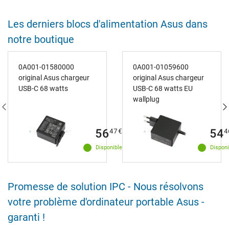
ruban adhésif en papier.
Efficace, s’ouvre plus
Les derniers blocs d'alimentation Asus dans
facilement et c’est (peut-
être) aussi un peu
notre boutique
meilleur pour
l’environnement. Produit
d'origine au top. Merci
0A001-01580000
0A001-01059600
beaucoup
original Asus chargeur
original Asus chargeur
USB-C 68 watts
USB-C 68 watts EU
wallplug
56
54
47
€
4
Disponible
Disponi
Promesse de solution IPC - Nous résolvons
votre problème d'ordinateur portable Asus -
garanti !