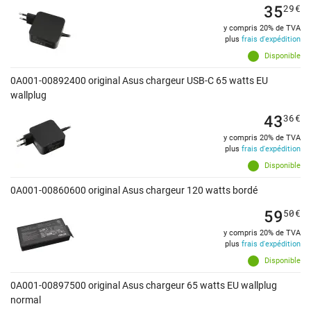
35
29
€
y compris 20% de TVA
plus
frais d'expédition
Disponible
0A001-00892400 original Asus chargeur USB-C 65 watts EU
wallplug
43
36
€
y compris 20% de TVA
plus
frais d'expédition
Disponible
0A001-00860600 original Asus chargeur 120 watts bordé
59
50
€
y compris 20% de TVA
plus
frais d'expédition
Disponible
0A001-00897500 original Asus chargeur 65 watts EU wallplug
normal