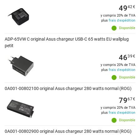
49
42
€
y compris 20% de TVA
plus
frais d'expédition
Disponible
ADP-65VW C original Asus chargeur USB-C 65 watts EU wallplug
petit
46
39
€
y compris 20% de TVA
plus
frais d'expédition
Disponible
0A001-00802100 original Asus chargeur 280 watts normal (ROG)
79
67
€
y compris 20% de TVA
plus
frais d'expédition
Disponible
0A001-00802900 original Asus chargeur 280 watts normal (ROG)