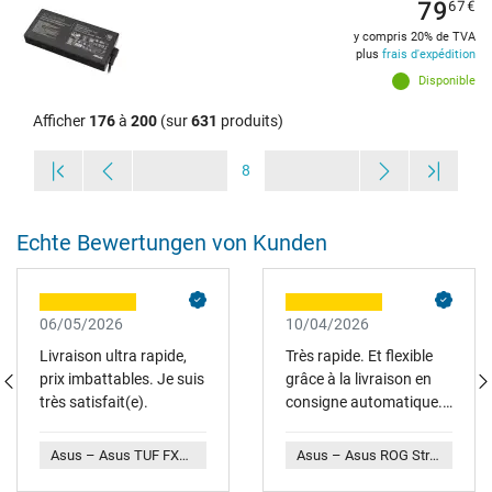
79
67
€
y compris 20% de TVA
plus
frais d'expédition
Disponible
Afficher
176
à
200
(sur
631
produits)
8
Echte Bewertungen von Kunden
06/05/2026
10/04/2026
Livraison ultra rapide,
Très rapide. Et flexible
prix imbattables. Je suis
grâce à la livraison en
très satisfait(e).
consigne automatique.
Idéal pour moi. Aussi
positif : très bon
Asus – Asus TUF FX705GM Netzteil 180,0 Watt abgerundete Bauform B-Ware
Asus – Asus ROG Strix SCAR 17 G732LXS Original Netzteil 280,0 Watt normale Bauform (Buisness)
emballage - mais du