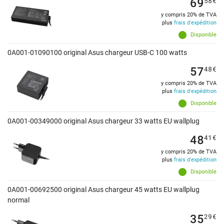
69
58
€
y compris 20% de TVA
plus
frais d'expédition
Disponible
0A001-01090100 original Asus chargeur USB-C 100 watts
57
48
€
y compris 20% de TVA
plus
frais d'expédition
Disponible
0A001-00349000 original Asus chargeur 33 watts EU wallplug
48
41
€
y compris 20% de TVA
plus
frais d'expédition
Disponible
0A001-00692500 original Asus chargeur 45 watts EU wallplug
normal
35
29
€