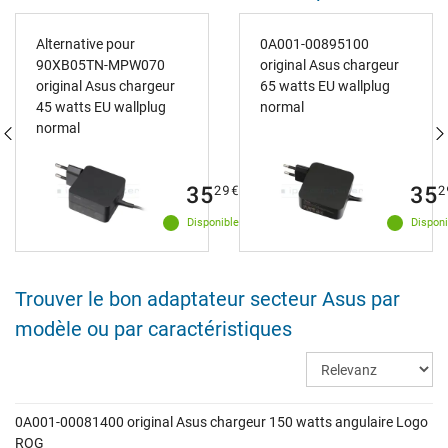
Alternative pour
0A001-00895100
90XB05TN-MPW070
original Asus chargeur
original Asus chargeur
65 watts EU wallplug
45 watts EU wallplug
normal
normal
35
35
29
€
2
Disponible
Disponi
Trouver le bon adaptateur secteur Asus par
modèle ou par caractéristiques
0A001-00081400 original Asus chargeur 150 watts angulaire Logo
ROG