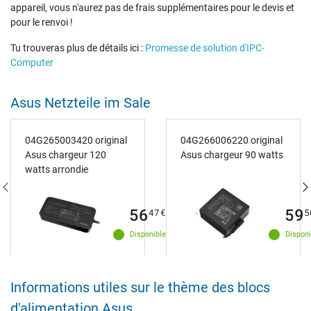
appareil, vous n'aurez pas de frais supplémentaires pour le devis et
pour le renvoi !
Tu trouveras plus de détails ici :
Promesse de solution d'IPC-
Computer
Asus Netzteile im Sale
04G265003420 original
04G266006220 original
Asus chargeur 120
Asus chargeur 90 watts
watts arrondie
56
59
47
€
5
Disponible
Disponi
Informations utiles sur le thème des blocs
d'alimentation Asus