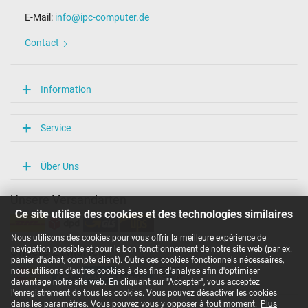
E-Mail:
info@ipc-computer.de
Contact
Information
Service
Über Uns
Unsere Versandarten
Ce site utilise des cookies et des technologies similaires
Nous utilisons des cookies pour vous offrir la meilleure expérience de
navigation possible et pour le bon fonctionnement de notre site web (par ex.
Unsere Zahlarten
panier d'achat, compte client). Outre ces cookies fonctionnels nécessaires,
nous utilisons d'autres cookies à des fins d'analyse afin d'optimiser
davantage notre site web. En cliquant sur "Accepter", vous acceptez
l'enregistrement de tous les cookies. Vous pouvez désactiver les cookies
dans les paramètres. Vous pouvez vous y opposer à tout moment.
Plus