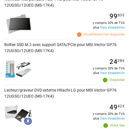
12UGSO/12UEO (MS-17K4)
99
83
€
y compris 20% de TVA
plus
frais d'expédition
Actuellement non disponible
Boîtier SSD M.2 avec support SATA/PCIe pour MSI Vector GP76
12UGSO/12UEO (MS-17K4)
24
20
€
y compris 20% de TVA
plus
frais d'expédition
Disponible
Lecteur/graveur DVD externe Hitachi-LG pour MSI Vector GP76
12UGSO/12UEO (MS-17K4)
49
42
€
y compris 20% de TVA
plus
frais d'expédition
Stock bas