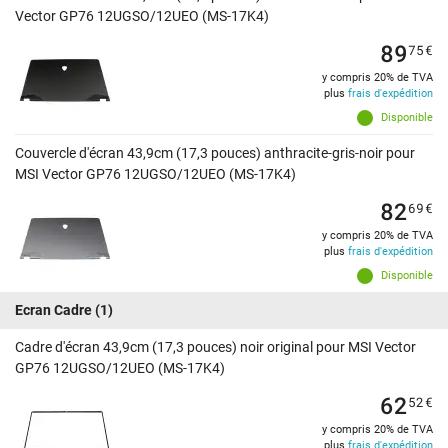
Vector GP76 12UGSO/12UEO (MS-17K4)
89
75
€
y compris 20% de TVA
plus
frais d'expédition
Disponible
Couvercle d'écran 43,9cm (17,3 pouces) anthracite-gris-noir pour
MSI Vector GP76 12UGSO/12UEO (MS-17K4)
82
69
€
y compris 20% de TVA
plus
frais d'expédition
Disponible
Ecran Cadre
(1)
Cadre d'écran 43,9cm (17,3 pouces) noir original pour MSI Vector
GP76 12UGSO/12UEO (MS-17K4)
62
52
€
y compris 20% de TVA
plus
frais d'expédition