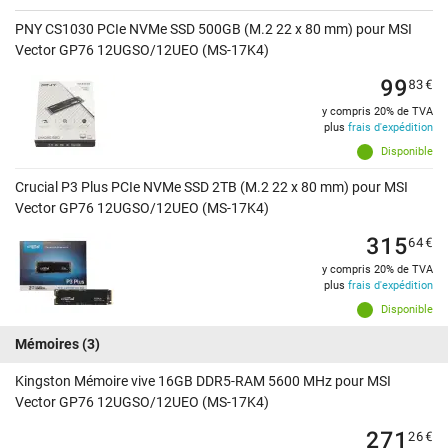
PNY CS1030 PCIe NVMe SSD 500GB (M.2 22 x 80 mm) pour MSI
Vector GP76 12UGSO/12UEO (MS-17K4)
99
83
€
y compris 20% de TVA
plus
frais d'expédition
Disponible
Crucial P3 Plus PCIe NVMe SSD 2TB (M.2 22 x 80 mm) pour MSI
Vector GP76 12UGSO/12UEO (MS-17K4)
315
64
€
y compris 20% de TVA
plus
frais d'expédition
Disponible
Mémoires
(3)
Kingston Mémoire vive 16GB DDR5-RAM 5600 MHz pour MSI
Vector GP76 12UGSO/12UEO (MS-17K4)
271
26
€