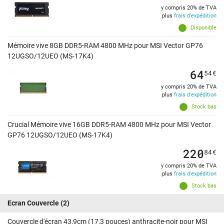
y compris 20% de TVA
plus
frais d'expédition
Disponible
Mémoire vive 8GB DDR5-RAM 4800 MHz pour MSI Vector GP76
12UGSO/12UEO (MS-17K4)
64
54
€
y compris 20% de TVA
plus
frais d'expédition
Stock bas
Crucial Mémoire vive 16GB DDR5-RAM 4800 MHz pour MSI Vector
GP76 12UGSO/12UEO (MS-17K4)
220
84
€
y compris 20% de TVA
plus
frais d'expédition
Stock bas
Ecran Couvercle
(2)
Couvercle d'écran 43,9cm (17,3 pouces) anthracite-noir pour MSI