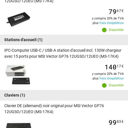
12UGSO/12UEO (MS-17K4)
79
67
€
y compris 20% de TVA
plus
frais d'expédition
Disponible
Stations d'accueil
(1)
IPC-Computer USB-C / USB-A station d'accueil incl. 130W chargeur
avec 15 ports pour MSI Vector GP76 12UGSO/12UEO (MS-17K4)
140
17
€
y compris 20% de TVA
plus
frais d'expédition
Disponible
Claviers
(1)
Clavier DE (allemand) noir original pour MSI Vector GP76
12UGSO/12UEO (MS-17K4)
99
83
€