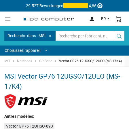
29.527 Bewertungen
4,86
FR
Recherche dans : MSI
Choisissez l'appareil
MSI
Notebook
GP Serie
Vector GP76 12UGSO/12UEO (MS-17K4)
MSI Vector GP76 12UGSO/12UEO (MS-
17K4)
Autres modèles:
Vector GP76 12UHSO-893