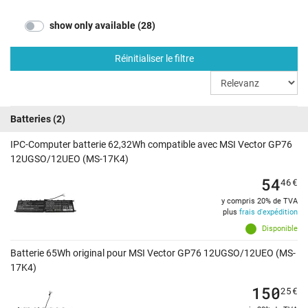
show only available (28)
Réinitialiser le filtre
Batteries
(2)
IPC-Computer batterie 62,32Wh compatible avec MSI Vector GP76
12UGSO/12UEO (MS-17K4)
54
46
€
y compris 20% de TVA
plus
frais d'expédition
Disponible
Batterie 65Wh original pour MSI Vector GP76 12UGSO/12UEO (MS-
17K4)
150
25
€