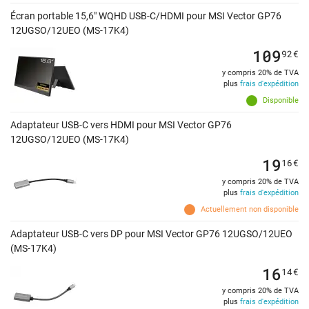
Écran portable 15,6" WQHD USB-C/HDMI pour MSI Vector GP76
12UGSO/12UEO (MS-17K4)
109
92
€
y compris 20% de TVA
plus
frais d'expédition
Disponible
Adaptateur USB-C vers HDMI pour MSI Vector GP76
12UGSO/12UEO (MS-17K4)
19
16
€
y compris 20% de TVA
plus
frais d'expédition
Actuellement non disponible
Adaptateur USB-C vers DP pour MSI Vector GP76 12UGSO/12UEO
(MS-17K4)
16
14
€
y compris 20% de TVA
plus
frais d'expédition