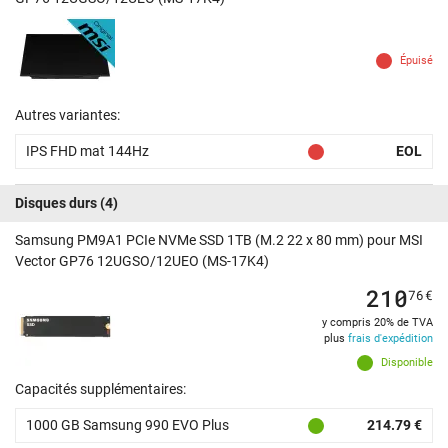
Épuisé
Autres variantes:
IPS FHD mat 144Hz
EOL
Disques durs
(4)
Samsung PM9A1 PCIe NVMe SSD 1TB (M.2 22 x 80 mm) pour MSI
Vector GP76 12UGSO/12UEO (MS-17K4)
210
76
€
y compris 20% de TVA
plus
frais d'expédition
Disponible
Capacités supplémentaires:
1000 GB Samsung 990 EVO Plus
214.79 €