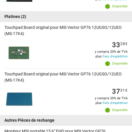
Disponible
Platines
(2)
Touchpad Board original pour MSI Vector GP76 12UGSO/12UEO
(MS-17K4)
33
28
€
y compris 20% de TVA
plus
frais d'expédition
Disponible
Touchpad Board original pour MSI Vector GP76 12UGSO/12UEO
(MS-17K4)
37
31
€
y compris 20% de TVA
plus
frais d'expédition
Disponible
Autres Pièces de rechange
Moniteur MSI portable 15,6" FHD pour MSI Vector GP76