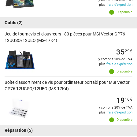
plus
frais d'expédition
Disponible
Outils
(2)
Jeu de tournevis et d'ouvreurs - 80 pièces pour MSI Vector GP76
12UGSO/12UEO (MS-17K4)
35
29
€
y compris 20% de TVA
plus
frais d'expédition
Disponible
Boîte d'assortiment de vis pour ordinateur portabl pour MSI Vector
GP76 12UGSO/12UEO (MS-17K4)
19
16
€
y compris 20% de TVA
plus
frais d'expédition
Disponible
Réparation
(5)