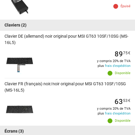
Épuisé
Claviers
(2)
Clavier DE (allemand) noir original pour MSI GT63 10SF/10SG (MS-
16L5)
89
75
€
y compris 20% de TVA
plus
frais d'expédition
Disponible
Clavier FR (français) noir/noir original pour MSI GT63 10SF/10SG
(MS-16L5)
63
53
€
y compris 20% de TVA
plus
frais d'expédition
Disponible
Écrans
(3)