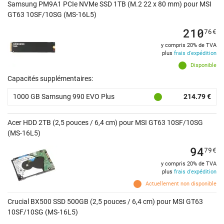
Samsung PM9A1 PCIe NVMe SSD 1TB (M.2 22 x 80 mm) pour MSI
GT63 10SF/10SG (MS-16L5)
210
76
€
y compris 20% de TVA
plus
frais d'expédition
Disponible
Capacités supplémentaires:
1000 GB Samsung 990 EVO Plus
214.79 €
Acer HDD 2TB (2,5 pouces / 6,4 cm) pour MSI GT63 10SF/10SG
(MS-16L5)
94
79
€
y compris 20% de TVA
plus
frais d'expédition
Actuellement non disponible
Crucial BX500 SSD 500GB (2,5 pouces / 6,4 cm) pour MSI GT63
10SF/10SG (MS-16L5)