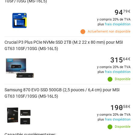
10SF/10SG (MS-16L5)
94
79
€
y compris 20% de TVA
plus
frais d'expédition
Actuellement non disponible
Crucial P3 Plus PCIe NVMe SSD 2TB (M.2 22 x 80 mm) pour MSI
GT63 10SF/10SG (MS-16L5)
315
64
€
y compris 20% de TVA
plus
frais d'expédition
Disponible
Samsung 870 EVO SSD 500GB (2,5 pouces / 6,4 cm) pour MSI
GT63 10SF/10SG (MS-16L5)
190
58
€
y compris 20% de TVA
plus
frais d'expédition
Disponible
Capacités supplémentaires: