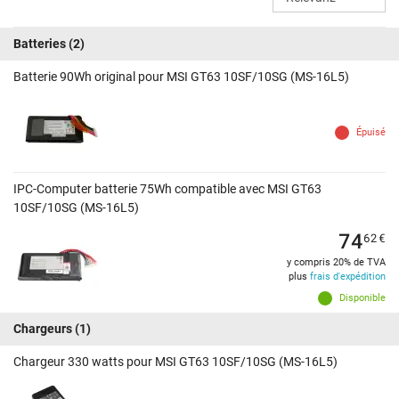
Batteries
(2)
Batterie 90Wh original pour MSI GT63 10SF/10SG (MS-16L5)
Épuisé
IPC-Computer batterie 75Wh compatible avec MSI GT63
10SF/10SG (MS-16L5)
74
62
€
y compris 20% de TVA
plus
frais d'expédition
Disponible
Chargeurs
(1)
Chargeur 330 watts pour MSI GT63 10SF/10SG (MS-16L5)