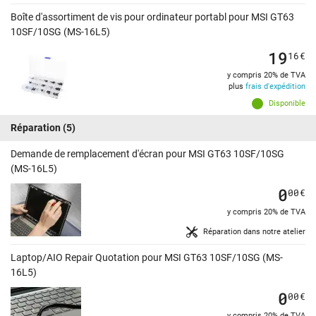
Boîte d'assortiment de vis pour ordinateur portabl pour MSI GT63
10SF/10SG (MS-16L5)
19
16
€
y compris 20% de TVA
plus
frais d'expédition
Disponible
Réparation
(5)
Demande de remplacement d'écran pour MSI GT63 10SF/10SG
(MS-16L5)
0
00
€
y compris 20% de TVA
Réparation dans notre atelier
Laptop/AIO Repair Quotation pour MSI GT63 10SF/10SG (MS-
16L5)
0
00
€
y compris 20% de TVA