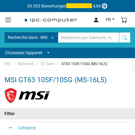
29.553 Bewertungen
4,86
FR
Recherche dans : MSI
Choisissez l'appareil
MSI
Notebook
GT Serie
GT63 10SF/10SG (MS-16L5)
MSI GT63 10SF/10SG (MS-16L5)
Filter
Catégorie