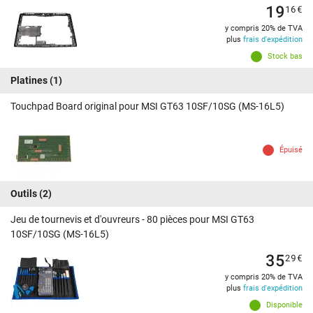
19
16
€
y compris 20% de TVA
plus
frais d'expédition
Stock bas
Platines
(1)
Touchpad Board original pour MSI GT63 10SF/10SG (MS-16L5)
Épuisé
Outils
(2)
Jeu de tournevis et d'ouvreurs - 80 pièces pour MSI GT63
10SF/10SG (MS-16L5)
35
29
€
y compris 20% de TVA
plus
frais d'expédition
Disponible