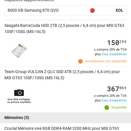
8000 GB Samsung 870 QVO
EOL
Seagate BarraCuda HDD 2TB (2,5 pouces / 6,4 cm) pour MSI GT63
10SF/10SG (MS-16L5)
150
25
€
y compris 20% de TVA
plus
frais d'expédition
Actuellement non disponible
Team Group VULCAN Z QLC SSD 4TB (2,5 pouces / 6,4 cm) pour
MSI GT63 10SF/10SG (MS-16L5)
367
06
€
y compris 20% de TVA
plus
frais d'expédition
Disponible
Mémoires
(5)
Crucial Mémoire vive 8GB DDR4-RAM 3200 MHz pour MSI GT63