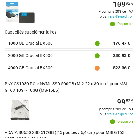
109
92
€
y compris 20% de TVA
plus
frais d'expédition
Disponible
Capacités supplémentaires:
1000 GB Crucial BX500
176.47 €
2000 GB Crucial BX500
230.93 €
4000 GB Crucial BX500
523.36 €
PNY CS1030 PCIe NVMe SSD 500GB (M.2 22 x 80 mm) pour MSI
GT63 10SF/10SG (MS-16L5)
99
83
€
y compris 20% de TVA
plus
frais d'expédition
Disponible
ADATA SU650 SSD 512GB (2,5 pouces / 6,4 cm) pour MSI GT63