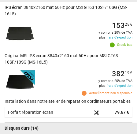
IPS écran 3840x2160 mat 60Hz pour MSI GT63 10SF/10SG (MS-
16L5)
153
28
€
y compris 20% de TVA
plus
frais d'expédition
Stock bas
Original MSI IPS écran 3840x2160 mat 60Hz pour MSI GT63
10SF/10SG (MS-16L5)
382
19
€
y compris 20% de TVA
plus
frais d'expédition
Actuellement non disponible
Installation dans notre atelier de reparation dordinateurs portables
Forfait réparation écran
79.67 €
Disques durs
(14)