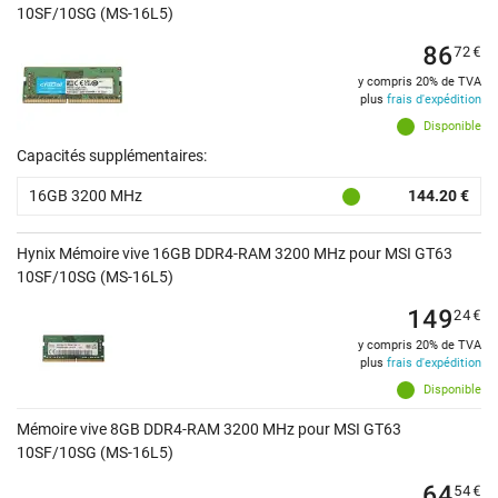
10SF/10SG (MS-16L5)
86
72
€
y compris 20% de TVA
plus
frais d'expédition
Disponible
Capacités supplémentaires:
16GB 3200 MHz
144.20 €
Hynix Mémoire vive 16GB DDR4-RAM 3200 MHz pour MSI GT63
10SF/10SG (MS-16L5)
149
24
€
y compris 20% de TVA
plus
frais d'expédition
Disponible
Mémoire vive 8GB DDR4-RAM 3200 MHz pour MSI GT63
10SF/10SG (MS-16L5)
64
54
€