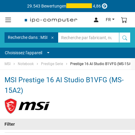
29.543 Bewertungen
4,86
FR
Recherche dans : MSI
Choisissez l'appareil
MSI
Notebook
Prestige Serie
Prestige 16 AI Studio B1VFG (MS-15A2)
MSI Prestige 16 AI Studio B1VFG (MS-
15A2)
Filter