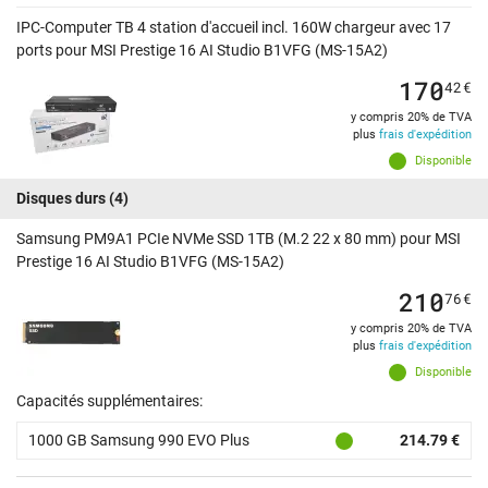
IPC-Computer TB 4 station d'accueil incl. 160W chargeur avec 17
ports pour MSI Prestige 16 AI Studio B1VFG (MS-15A2)
170
42
€
y compris 20% de TVA
plus
frais d'expédition
Disponible
Disques durs
(4)
Samsung PM9A1 PCIe NVMe SSD 1TB (M.2 22 x 80 mm) pour MSI
Prestige 16 AI Studio B1VFG (MS-15A2)
210
76
€
y compris 20% de TVA
plus
frais d'expédition
Disponible
Capacités supplémentaires:
1000 GB Samsung 990 EVO Plus
214.79 €