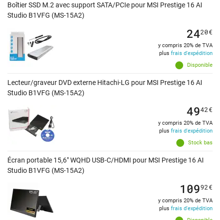
Boîtier SSD M.2 avec support SATA/PCIe pour MSI Prestige 16 AI
Studio B1VFG (MS-15A2)
24
20
€
y compris 20% de TVA
plus
frais d'expédition
Disponible
Lecteur/graveur DVD externe Hitachi-LG pour MSI Prestige 16 AI
Studio B1VFG (MS-15A2)
49
42
€
y compris 20% de TVA
plus
frais d'expédition
Stock bas
Écran portable 15,6" WQHD USB-C/HDMI pour MSI Prestige 16 AI
Studio B1VFG (MS-15A2)
109
92
€
y compris 20% de TVA
plus
frais d'expédition