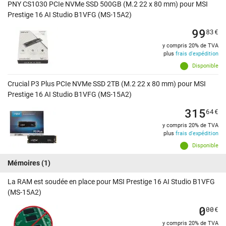
PNY CS1030 PCIe NVMe SSD 500GB (M.2 22 x 80 mm) pour MSI
Prestige 16 AI Studio B1VFG (MS-15A2)
99
83
€
y compris 20% de TVA
plus
frais d'expédition
Disponible
Crucial P3 Plus PCIe NVMe SSD 2TB (M.2 22 x 80 mm) pour MSI
Prestige 16 AI Studio B1VFG (MS-15A2)
315
64
€
y compris 20% de TVA
plus
frais d'expédition
Disponible
Mémoires
(1)
La RAM est soudée en place pour MSI Prestige 16 AI Studio B1VFG
(MS-15A2)
0
00
€
y compris 20% de TVA