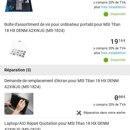
y compris 20% de TVA
plus
frais d'expédition
Disponible
Boîte d'assortiment de vis pour ordinateur portabl pour MSI Titan
18 HX DENM A2XWJG (MS-1824)
19
16
€
y compris 20% de TVA
plus
frais d'expédition
Disponible
Réparation
(5)
Demande de remplacement d'écran pour MSI Titan 18 HX DENM
A2XWJG (MS-1824)
0
00
€
y compris 20% de TVA
Réparation dans notre atelier
Laptop/AIO Repair Quotation pour MSI Titan 18 HX DENM
A2XWJG (MS-1824)