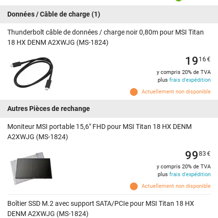
Données / Câble de charge
(1)
Thunderbolt câble de données / charge noir 0,80m pour MSI Titan
18 HX DENM A2XWJG (MS-1824)
19
16
€
y compris 20% de TVA
plus
frais d'expédition
Actuellement non disponible
Autres Pièces de rechange
Moniteur MSI portable 15,6" FHD pour MSI Titan 18 HX DENM
A2XWJG (MS-1824)
99
83
€
y compris 20% de TVA
plus
frais d'expédition
Actuellement non disponible
Boîtier SSD M.2 avec support SATA/PCIe pour MSI Titan 18 HX
DENM A2XWJG (MS-1824)