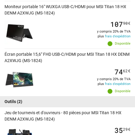
Moniteur portable 16" WUXGA USB-C/HDMI pour MSI Titan 18 HX
DENM A2XWJG (MS-1824)
107
90
€
y compris 20% de TVA
plus
frais d'expédition
Disponible
Écran portable 15,6" FHD USB-C/HDMI pour MSI Titan 18 HX DENM
A2XWJG (MS-1824)
74
62
€
y compris 20% de TVA
plus
frais d'expédition
Disponible
Outils
(2)
Jeu de tournevis et d'ouvreurs - 80 pièces pour MSI Titan 18 HX
DENM A2XWJG (MS-1824)
35
29
€