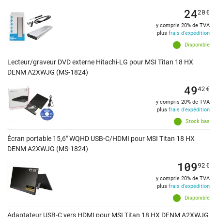
24
20
€
y compris 20% de TVA
plus
frais d'expédition
Disponible
Lecteur/graveur DVD externe Hitachi-LG pour MSI Titan 18 HX
DENM A2XWJG (MS-1824)
49
42
€
y compris 20% de TVA
plus
frais d'expédition
Stock bas
Écran portable 15,6" WQHD USB-C/HDMI pour MSI Titan 18 HX
DENM A2XWJG (MS-1824)
109
92
€
y compris 20% de TVA
plus
frais d'expédition
Disponible
Adaptateur USB-C vers HDMI pour MSI Titan 18 HX DENM A2XWJG