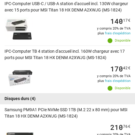
IPC-Computer USB-C / USB-A station d'accueil incl. 130W chargeur
avec 15 ports pour MSI Titan 18 HX DENM A2XWJG (MS-1824)
140
17
€
y compris 20% de TVA
plus
frais d'expédition
Disponible
IPC-Computer TB 4 station d'accueil incl. 160W chargeur avec 17
ports pour MSI Titan 18 HX DENM A2XWJG (MS-1824)
170
42
€
y compris 20% de TVA
plus
frais d'expédition
Disponible
Disques durs
(4)
Samsung PM9A1 PCIe NVMe SSD 1TB (M.2 22 x 80 mm) pour MSI
Titan 18 HX DENM A2XWJG (MS-1824)
210
76
€
y compris 20% de TVA