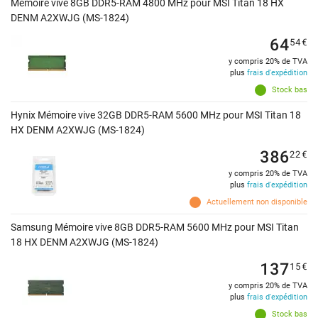
Mémoire vive 8GB DDR5-RAM 4800 MHz pour MSI Titan 18 HX
DENM A2XWJG (MS-1824)
64
54
€
y compris 20% de TVA
plus
frais d'expédition
Stock bas
Hynix Mémoire vive 32GB DDR5-RAM 5600 MHz pour MSI Titan 18
HX DENM A2XWJG (MS-1824)
386
22
€
y compris 20% de TVA
plus
frais d'expédition
Actuellement non disponible
Samsung Mémoire vive 8GB DDR5-RAM 5600 MHz pour MSI Titan
18 HX DENM A2XWJG (MS-1824)
137
15
€
y compris 20% de TVA
plus
frais d'expédition
Stock bas