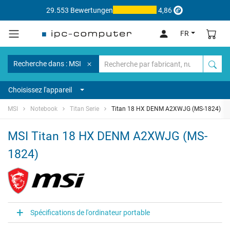
29.553 Bewertungen
4,86
FR
Recherche dans : MSI
Choisissez l'appareil
MSI
Notebook
Titan Serie
Titan 18 HX DENM A2XWJG (MS-1824)
MSI Titan 18 HX DENM A2XWJG (MS-
1824)
Spécifications de l'ordinateur portable