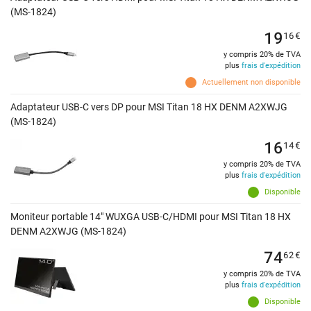
(MS-1824)
19
16
€
y compris 20% de TVA
plus
frais d'expédition
Actuellement non disponible
Adaptateur USB-C vers DP pour MSI Titan 18 HX DENM A2XWJG
(MS-1824)
16
14
€
y compris 20% de TVA
plus
frais d'expédition
Disponible
Moniteur portable 14" WUXGA USB-C/HDMI pour MSI Titan 18 HX
DENM A2XWJG (MS-1824)
74
62
€
y compris 20% de TVA
plus
frais d'expédition
Disponible