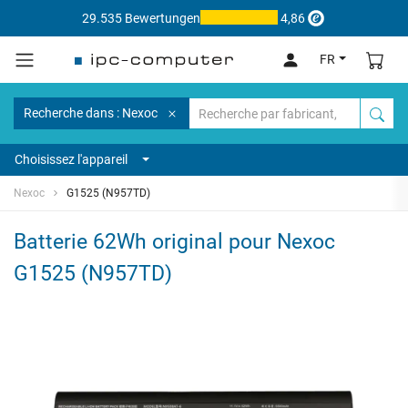
29.535 Bewertungen
4,86
FR
Recherche dans : Nexoc
Choisissez l'appareil
Nexoc
G1525 (N957TD)
Batterie 62Wh original pour Nexoc
G1525 (N957TD)