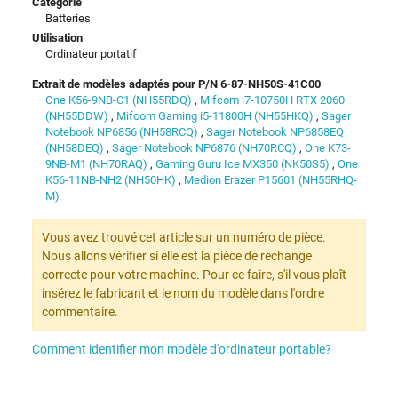
Catégorie
Batteries
Utilisation
Ordinateur portatif
Extrait de modèles adaptés pour P/N 6-87-NH50S-41C00
One K56-9NB-C1 (NH55RDQ)
,
Mifcom i7-10750H RTX 2060
(NH55DDW)
,
Mifcom Gaming i5-11800H (NH55HKQ)
,
Sager
Notebook NP6856 (NH58RCQ)
,
Sager Notebook NP6858EQ
(NH58DEQ)
,
Sager Notebook NP6876 (NH70RCQ)
,
One K73-
9NB-M1 (NH70RAQ)
,
Gaming Guru Ice MX350 (NK50S5)
,
One
K56-11NB-NH2 (NH50HK)
,
Medion Erazer P15601 (NH55RHQ-
M)
Vous avez trouvé cet article sur un numéro de pièce.
Nous allons vérifier si elle est la pièce de rechange
correcte pour votre machine. Pour ce faire, s'il vous plaît
insérez le fabricant et le nom du modèle dans l'ordre
commentaire.
Comment identifier mon modèle d'ordinateur portable?