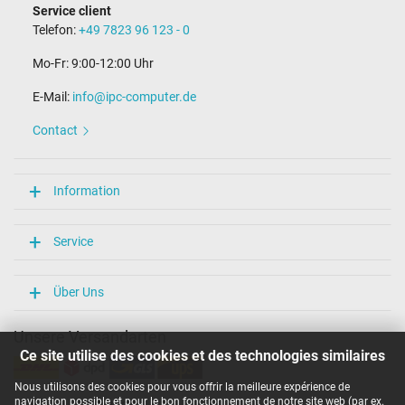
Service client
Telefon:
+49 7823 96 123 - 0
Mo-Fr: 9:00-12:00 Uhr
E-Mail:
info@ipc-computer.de
Contact
Information
Service
Über Uns
Unsere Versandarten
Ce site utilise des cookies et des technologies similaires
Nous utilisons des cookies pour vous offrir la meilleure expérience de
navigation possible et pour le bon fonctionnement de notre site web (par ex.
Unsere Zahlarten