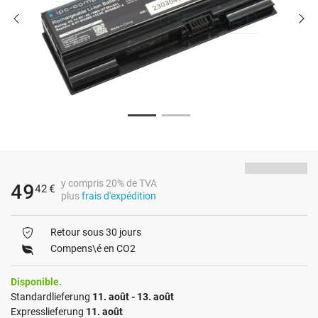
y compris 20% de TVA
49
42
€
plus
frais d'expédition
Retour sous 30 jours
Compens\é en CO2
Disponible.
Standardlieferung
11. août - 13. août
Expresslieferung
11. août