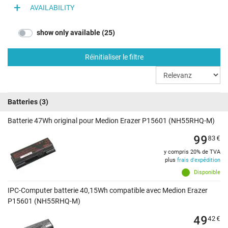
AVAILABILITY
show only available (25)
Réinitialiser le filtre
Batteries
(3)
Batterie 47Wh original pour Medion Erazer P15601 (NH55RHQ-M)
99
83
€
y compris 20% de TVA
plus
frais d'expédition
Disponible
IPC-Computer batterie 40,15Wh compatible avec Medion Erazer
P15601 (NH55RHQ-M)
49
42
€