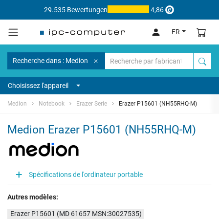
29.535 Bewertungen
4,86
FR
Recherche dans : Medion
Choisissez l'appareil
Medion
Notebook
Erazer Serie
Erazer P15601 (NH55RHQ-M)
Medion Erazer P15601 (NH55RHQ-M)
Spécifications de l'ordinateur portable
Autres modèles:
Erazer P15601 (MD 61657 MSN:30027535)