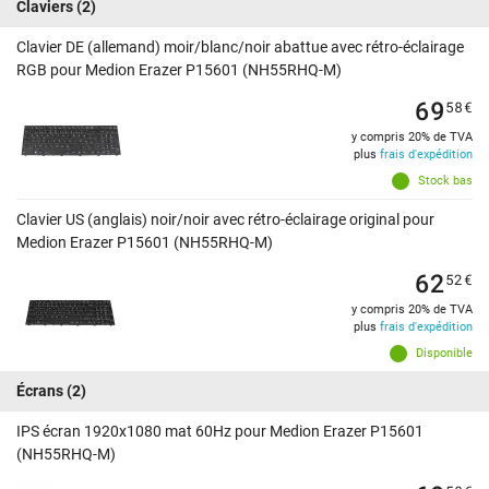
Claviers
(2)
Clavier DE (allemand) moir/blanc/noir abattue avec rétro-éclairage
RGB pour Medion Erazer P15601 (NH55RHQ-M)
69
58
€
y compris 20% de TVA
plus
frais d'expédition
Stock bas
Clavier US (anglais) noir/noir avec rétro-éclairage original pour
Medion Erazer P15601 (NH55RHQ-M)
62
52
€
y compris 20% de TVA
plus
frais d'expédition
Disponible
Écrans
(2)
IPS écran 1920x1080 mat 60Hz pour Medion Erazer P15601
(NH55RHQ-M)