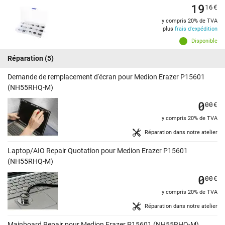
19
16
€
y compris 20% de TVA
plus
frais d'expédition
Disponible
Réparation
(5)
Demande de remplacement d'écran pour Medion Erazer P15601
(NH55RHQ-M)
0
00
€
y compris 20% de TVA
Réparation dans notre atelier
Laptop/AIO Repair Quotation pour Medion Erazer P15601
(NH55RHQ-M)
0
00
€
y compris 20% de TVA
Réparation dans notre atelier
Mainboard Repair pour Medion Erazer P15601 (NH55RHQ-M)