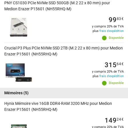
PNY CS1030 PCIe NVMe SSD 500GB (M.2 22 x 80 mm) pour
Medion Erazer P15601 (NH55RHQ-M)
99
83
€
y compris 20% de TVA
plus
frais d'expédition
Disponible
Crucial P3 Plus PCIe NVMe SSD 2TB (M.2 22 x 80 mm) pour Medion
Erazer P15601 (NH55RHQ-M)
315
64
€
y compris 20% de TVA
plus
frais d'expédition
Disponible
Mémoires
(5)
Hynix Mémoire vive 16GB DDR4-RAM 3200 MHz pour Medion
Erazer P15601 (NH55RHQ-M)
149
24
€
y compris 20% de TVA