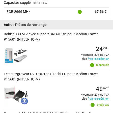
Capacités supplémentaires:
8GB 2666 MHz
67.56 €
Autres Pièces de rechange
Boîtier SSD M.2 avec support SATA/PCIe pour Medion Erazer
P15601 (NH55RHQ-M)
24
20
€
y compris 20% de TVA
plus
frais d'expédition
Disponible
Lecteur/graveur DVD externe Hitachi-LG pour Medion Erazer
P15601 (NH55RHQ-M)
49
42
€
y compris 20% de TVA
plus
frais d'expédition
Stock bas