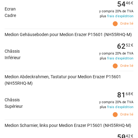
54
46
€
Ecran
y compris 20% de TVA
Cadre
plus
frais d'expédition
Ordre lié
Medion Gehäuseboden pour Medion Erazer P15601 (NH55RHQ-M)
62
52
€
Châssis
y compris 20% de TVA
Inférieur
plus
frais d'expédition
Ordre lié
Medion Abdeckrahmen, Tastatur pour Medion Erazer P15601
(NH55RHQ-M)
81
68
€
Châssis
y compris 20% de TVA
Supérieur
plus
frais d'expédition
Ordre lié
Medion Scharnier, links pour Medion Erazer P15601 (NH55RHQ-M)
50
42
€