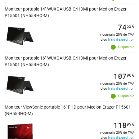
Moniteur portable 14" WUXGA USB-C/HDMI pour Medion Erazer
P15601 (NH55RHQ-M)
74
62
€
y compris 20% de TVA
plus
frais d'expédition
Disponible
Moniteur portable 16" WUXGA USB-C/HDMI pour Medion Erazer
P15601 (NH55RHQ-M)
107
90
€
y compris 20% de TVA
plus
frais d'expédition
Disponible
Moniteur ViewSonic portable 16" FHD pour Medion Erazer P15601
(NH55RHQ-M)
118
99
€
y compris 20% de TVA
plus
frais d'expédition