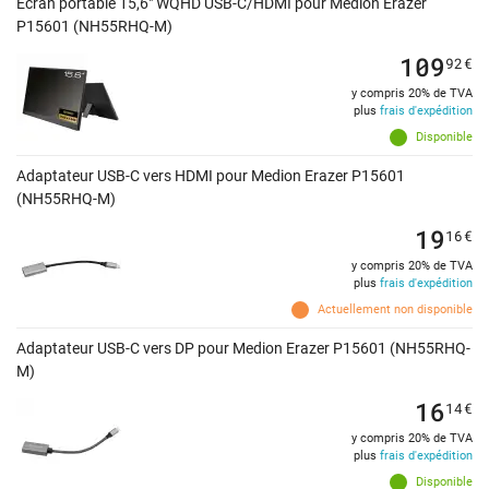
Écran portable 15,6" WQHD USB-C/HDMI pour Medion Erazer
P15601 (NH55RHQ-M)
109
92
€
y compris 20% de TVA
plus
frais d'expédition
Disponible
Adaptateur USB-C vers HDMI pour Medion Erazer P15601
(NH55RHQ-M)
19
16
€
y compris 20% de TVA
plus
frais d'expédition
Actuellement non disponible
Adaptateur USB-C vers DP pour Medion Erazer P15601 (NH55RHQ-
M)
16
14
€
y compris 20% de TVA
plus
frais d'expédition
Disponible