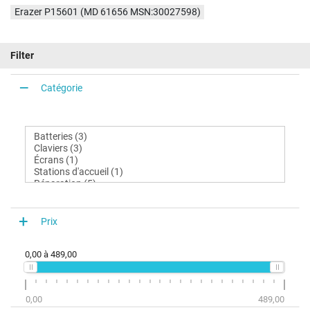
Erazer P15601 (MD 61656 MSN:30027598)
Filter
Catégorie
Prix
0,00
à
489,00
0,00
489,00