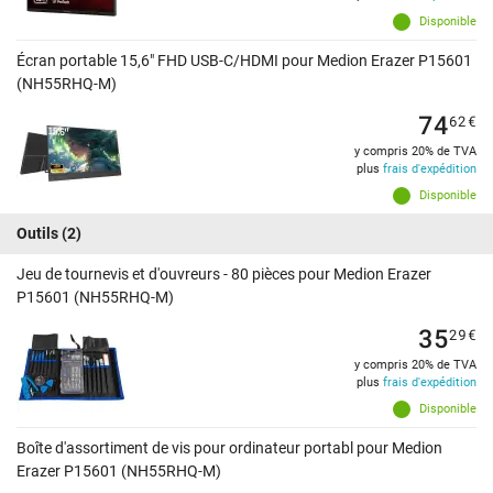
Disponible
Écran portable 15,6" FHD USB-C/HDMI pour Medion Erazer P15601
(NH55RHQ-M)
74
62
€
y compris 20% de TVA
plus
frais d'expédition
Disponible
Outils
(2)
Jeu de tournevis et d'ouvreurs - 80 pièces pour Medion Erazer
P15601 (NH55RHQ-M)
35
29
€
y compris 20% de TVA
plus
frais d'expédition
Disponible
Boîte d'assortiment de vis pour ordinateur portabl pour Medion
Erazer P15601 (NH55RHQ-M)