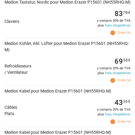
Medion Tastatur, Nordic pour Medion Erazer P15601 (NH55RHQ-M)
83
70
€
y compris 20% de TVA
Claviers
plus
frais d'expédition
Ordre lié
Medion Kühler, inkl. Lüfter pour Medion Erazer P15601 (NH55RHQ-
M)
69
58
€
Refroidisseurs
y compris 20% de TVA
/ Ventilateur
plus
frais d'expédition
Ordre lié
Medion Kabel pour Medion Erazer P15601 (NH55RHQ-M)
43
36
€
Câbles
y compris 20% de TVA
Plats
plus
frais d'expédition
Ordre lié
Medion Kabel pour Medion Erazer P15601 (NH55RHQ-M)