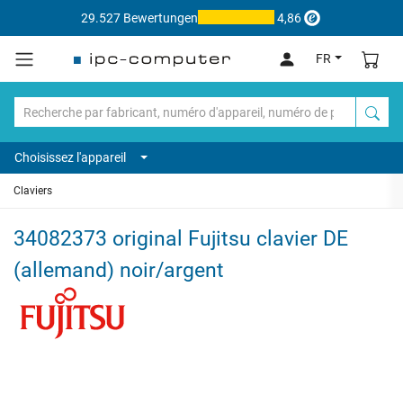
29.527 Bewertungen
4,86
FR
Choisissez l'appareil
Claviers
34082373 original Fujitsu clavier DE
(allemand) noir/argent