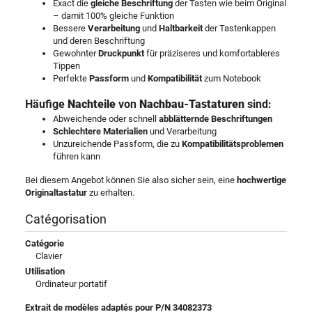
Exact die
gleiche Beschriftung
der Tasten wie beim Original
– damit 100% gleiche Funktion
Bessere
Verarbeitung
und
Haltbarkeit
der Tastenkappen
und deren Beschriftung
Gewohnter
Druckpunkt
für präziseres und komfortableres
Tippen
Perfekte
Passform
und
Kompatibilität
zum Notebook
Häufige
Nachteile
von
Nachbau-Tastaturen
sind:
Abweichende oder schnell
abblätternde Beschriftungen
Schlechtere Materialien
und Verarbeitung
Unzureichende Passform, die zu
Kompatibilitätsproblemen
führen kann
Bei diesem Angebot können Sie also sicher sein, eine
hochwertige
Originaltastatur
zu erhalten.
Catégorisation
Catégorie
Clavier
Utilisation
Ordinateur portatif
Extrait de modèles adaptés pour P/N 34082373