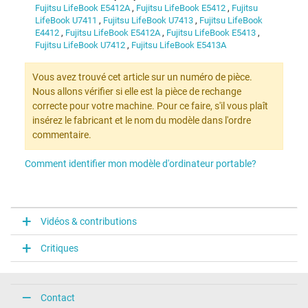
Fujitsu LifeBook E5412A
,
Fujitsu LifeBook E5412
,
Fujitsu
LifeBook U7411
,
Fujitsu LifeBook U7413
,
Fujitsu LifeBook
E4412
,
Fujitsu LifeBook E5412A
,
Fujitsu LifeBook E5413
,
Fujitsu LifeBook U7412
,
Fujitsu LifeBook E5413A
Vous avez trouvé cet article sur un numéro de pièce.
Nous allons vérifier si elle est la pièce de rechange
correcte pour votre machine. Pour ce faire, s'il vous plaît
insérez le fabricant et le nom du modèle dans l'ordre
commentaire.
Comment identifier mon modèle d'ordinateur portable?
Vidéos & contributions
Critiques
Contact