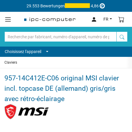
29.553 Bewertungen
4,86
FR
Choisissez l'appareil
Claviers
957-14C412E-C06 original MSI clavier
incl. topcase DE (allemand) gris/gris
avec rétro-éclairage