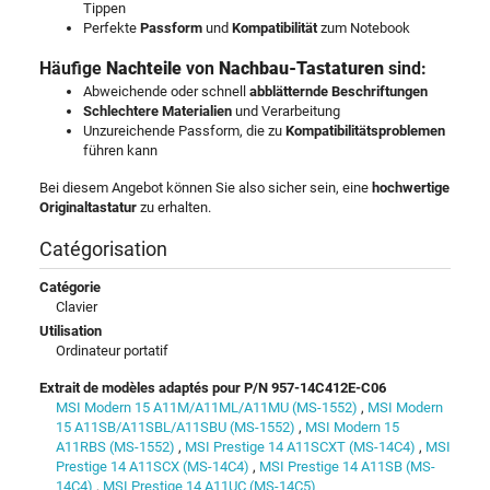
Tippen
Perfekte
Passform
und
Kompatibilität
zum Notebook
Häufige
Nachteile
von
Nachbau-Tastaturen
sind:
Abweichende oder schnell
abblätternde Beschriftungen
Schlechtere Materialien
und Verarbeitung
Unzureichende Passform, die zu
Kompatibilitätsproblemen
führen kann
Bei diesem Angebot können Sie also sicher sein, eine
hochwertige
Originaltastatur
zu erhalten.
Catégorisation
Catégorie
Clavier
Utilisation
Ordinateur portatif
Extrait de modèles adaptés pour P/N 957-14C412E-C06
MSI Modern 15 A11M/A11ML/A11MU (MS-1552)
,
MSI Modern
15 A11SB/A11SBL/A11SBU (MS-1552)
,
MSI Modern 15
A11RBS (MS-1552)
,
MSI Prestige 14 A11SCXT (MS-14C4)
,
MSI
Prestige 14 A11SCX (MS-14C4)
,
MSI Prestige 14 A11SB (MS-
14C4)
,
MSI Prestige 14 A11UC (MS-14C5)