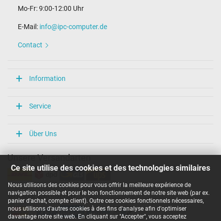
Mo-Fr: 9:00-12:00 Uhr
E-Mail:
info@ipc-computer.de
Contact
Information
Service
Über Uns
Unsere Versandarten
Ce site utilise des cookies et des technologies similaires
Nous utilisons des cookies pour vous offrir la meilleure expérience de
navigation possible et pour le bon fonctionnement de notre site web (par ex.
Unsere Zahlarten
panier d'achat, compte client). Outre ces cookies fonctionnels nécessaires,
nous utilisons d'autres cookies à des fins d'analyse afin d'optimiser
davantage notre site web. En cliquant sur "Accepter", vous acceptez