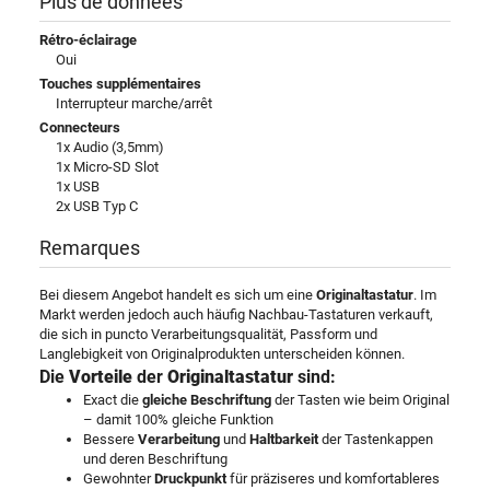
Plus de données
Rétro-éclairage
Oui
Touches supplémentaires
Interrupteur marche/arrêt
Connecteurs
1x Audio (3,5mm)
1x Micro-SD Slot
1x USB
2x USB Typ C
Remarques
Bei diesem Angebot handelt es sich um eine
Originaltastatur
. Im
Markt werden jedoch auch häufig Nachbau-Tastaturen verkauft,
die sich in puncto Verarbeitungsqualität, Passform und
Langlebigkeit von Originalprodukten unterscheiden können.
Die
Vorteile
der
Originaltastatur
sind:
Exact die
gleiche Beschriftung
der Tasten wie beim Original
– damit 100% gleiche Funktion
Bessere
Verarbeitung
und
Haltbarkeit
der Tastenkappen
und deren Beschriftung
Gewohnter
Druckpunkt
für präziseres und komfortableres