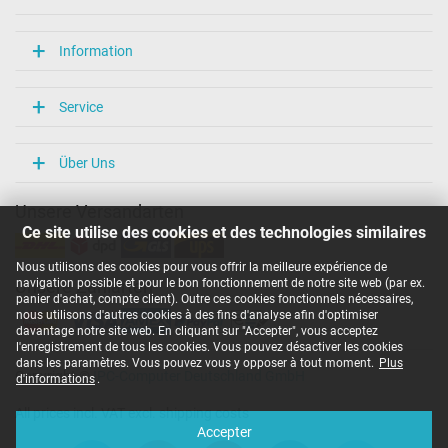
Information
Service
Über Uns
Unsere Versandarten
Ce site utilise des cookies et des technologies similaires
Nous utilisons des cookies pour vous offrir la meilleure expérience de
navigation possible et pour le bon fonctionnement de notre site web (par ex.
Unsere Zahlarten
panier d'achat, compte client). Outre ces cookies fonctionnels nécessaires,
nous utilisons d'autres cookies à des fins d'analyse afin d'optimiser
davantage notre site web. En cliquant sur "Accepter", vous acceptez
l'enregistrement de tous les cookies. Vous pouvez désactiver les cookies
dans les paramètres. Vous pouvez vous y opposer à tout moment.
Plus
Copyright ©
IPC-Computer Deutschland GmbH
d'informations
.
All prices incl. VAT excl. shipping costs
Accepter