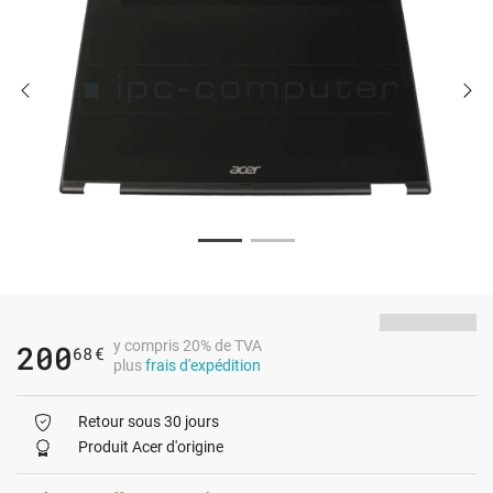
y compris 20% de TVA
200
68
€
plus
frais d'expédition
Retour sous 30 jours
Produit Acer d'origine