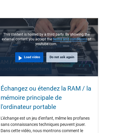
This content is hosted by a third party. By showing the
external content you accept the
terms and conditions
of
youtube.com.
Load video
Do not ask again
Échangez ou étendez la RAM / la
mémoire principale de
l'ordinateur portable
L'échange est un jeu d'enfant, même les profanes
sans connaissances techniques peuvent jouer.
Dans cette vidéo, nous montrons comment le