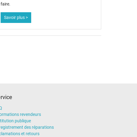
faire.
Savoir plus >
rvice
Q
formations revendeurs
titution publique
registrement des réparations
clamations et retours