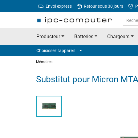
Envoi express
Retour sous 30 jours
P
Producteur
Batteries
Chargeurs
Choisissez l'appareil
Mémoires
Substitut pour Micron 