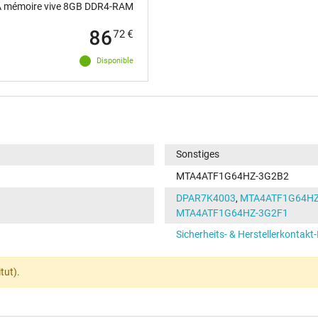
 mémoire vive 8GB DDR4-RAM
86
72
€
Disponible
Sonstiges
MTA4ATF1G64HZ-3G2B2
DPAR7K4003
,
MTA4ATF1G64H
MTA4ATF1G64HZ-3G2F1
Sicherheits- & Herstellerkontakt
tut).