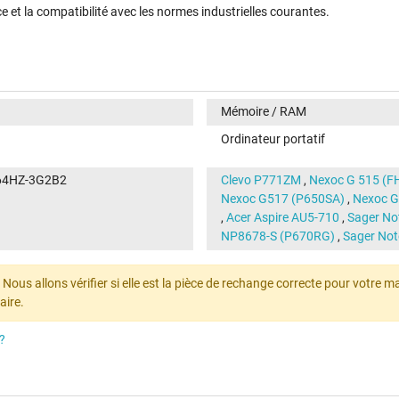
ce et la compatibilité avec les normes industrielles courantes.
Mémoire / RAM
Ordinateur portatif
G64HZ-3G2B2
Clevo P771ZM
,
Nexoc G 515 (F
Nexoc G517 (P650SA)
,
Nexoc G
,
Acer Aspire AU5-710
,
Sager No
NP8678-S (P670RG)
,
Sager No
ous allons vérifier si elle est la pièce de rechange correcte pour votre mach
aire.
?