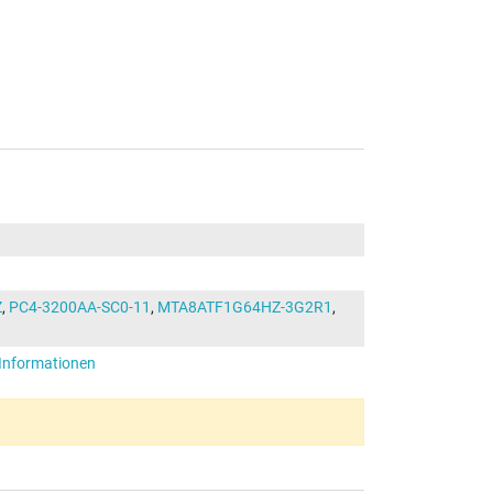
Z
,
PC4-3200AA-SC0-11
,
MTA8ATF1G64HZ-3G2R1
,
-Informationen