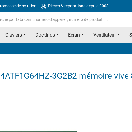
romesse de solution
Pieces & reparations depuis 2003
Claviers
Dockings
Ecran
Ventilateur
MTA4ATF1G64HZ-3G2B2 mémoire viv