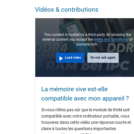
Vidéos & contributions
This content is hosted by a third party. By showing the
external content you accept the
terms and conditions
of
youtube.com.
Load video
Do not ask again
La mémoire vive est-elle
compatible avec mon appareil ?
Si vous n'êtes pas sûr que le module de RAM soit
compatible avec votre ordinateur portable, vous
trouverez dans cette vidéo une réponse courte et
claire à toutes les questions importantes