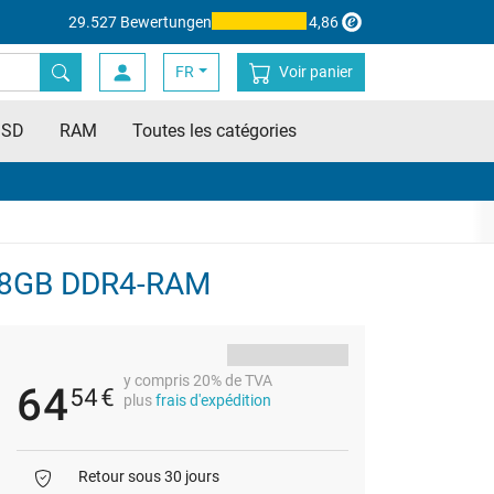
29.527 Bewertungen
4,86
FR
Voir panier
SSD
RAM
Toutes les catégories
e 8GB DDR4-RAM
y compris 20% de TVA
64
54
€
plus
frais d'expédition
Retour sous 30 jours