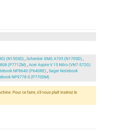
HD) (N150SD)
,
Schenker XMG A705 (N170SD)
,
808 (P771ZM)
,
Acer Aspire V 15 Nitro (VN7-572G)
tebook NP8640 (P640RE)
,
Sager Notebook
tebook NP9778-S (P770DM)
ine. Pour ce faire, s'il vous plaît insérez le