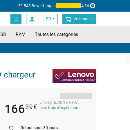
29.543 Bewertungen
4,86
FR
Voir panier
SSD
RAM
Toutes les catégories
W chargeur
y compris 20% de TVA
166
39
€
plus
frais d'expédition
Retour sous 30 jours