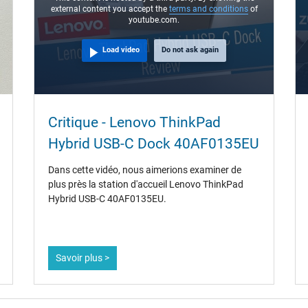
external content you accept the
terms and conditions
of
youtube.com.
Load video
Do not ask again
Critique - Lenovo ThinkPad
Hybrid USB-C Dock 40AF0135EU
Dans cette vidéo, nous aimerions examiner de
plus près la station d'accueil Lenovo ThinkPad
Hybrid USB-C 40AF0135EU.
Savoir plus >