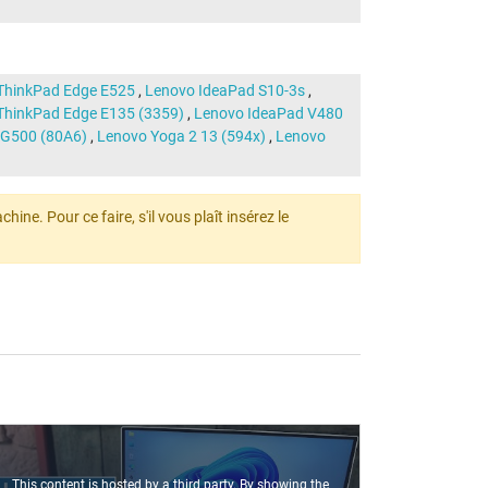
ThinkPad Edge E525
,
Lenovo IdeaPad S10-3s
,
ThinkPad Edge E135 (3359)
,
Lenovo IdeaPad V480
 G500 (80A6)
,
Lenovo Yoga 2 13 (594x)
,
Lenovo
ine. Pour ce faire, s'il vous plaît insérez le
This content is hosted by a third party. By showing the
This conte