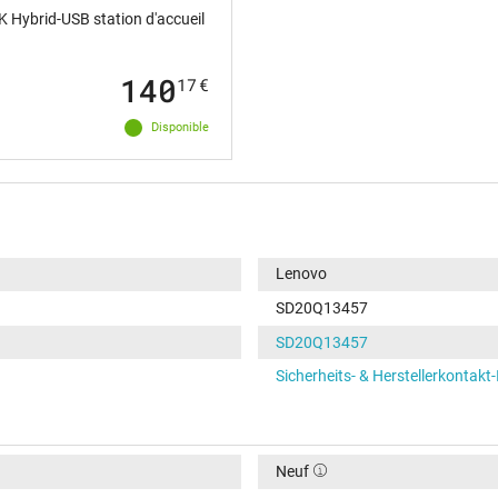
 Hybrid-USB station d'accueil
140
17
€
Disponible
Lenovo
SD20Q13457
SD20Q13457
Sicherheits- & Herstellerkontakt
Neuf