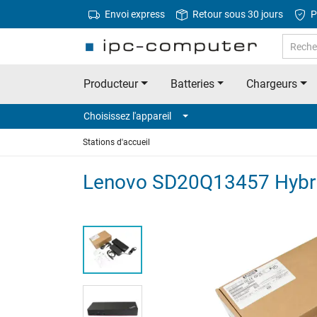
Envoi express
Retour sous 30 jours
P
Producteur
Batteries
Chargeurs
Choisissez l'appareil
Stations d'accueil
Lenovo SD20Q13457 Hybrid