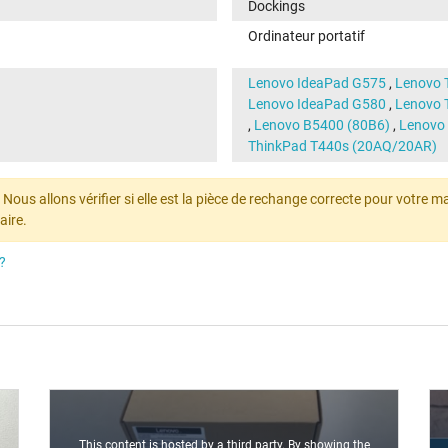
Dockings
Ordinateur portatif
Lenovo IdeaPad G575
,
Lenovo 
Lenovo IdeaPad G580
,
Lenovo 
,
Lenovo B5400 (80B6)
,
Lenovo
ThinkPad T440s (20AQ/20AR)
ous allons vérifier si elle est la pièce de rechange correcte pour votre mach
aire.
?
This content is hosted by a third party. By showing the