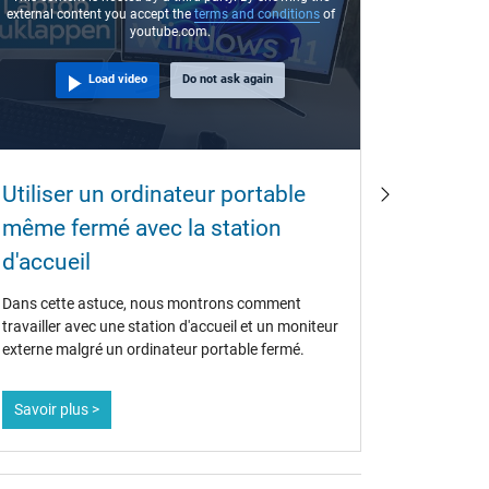
external content you accept the
terms and conditions
of
external co
youtube.com.
Load video
Do not ask again
Utiliser un ordinateur portable
De quel
même fermé avec la station
pour m
d'accueil
Pour pouvo
pour son or
Dans cette astuce, nous montrons comment
port USB o
travailler avec une station d'accueil et un moniteur
allons abor
externe malgré un ordinateur portable fermé.
des ports 
Savoir plus >
Savoir pl