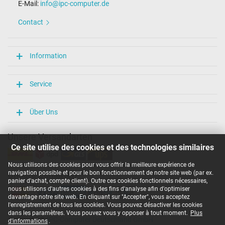
E-Mail:
info@ipc-computer.de
Contact
Information
Service
Über Uns
Unsere Versandarten
Ce site utilise des cookies et des technologies similaires
Nous utilisons des cookies pour vous offrir la meilleure expérience de
navigation possible et pour le bon fonctionnement de notre site web (par ex.
Unsere Zahlarten
panier d'achat, compte client). Outre ces cookies fonctionnels nécessaires,
nous utilisons d'autres cookies à des fins d'analyse afin d'optimiser
davantage notre site web. En cliquant sur "Accepter", vous acceptez
l'enregistrement de tous les cookies. Vous pouvez désactiver les cookies
dans les paramètres. Vous pouvez vous y opposer à tout moment.
Plus
Copyright ©
IPC-Computer Deutschland GmbH
d'informations
.