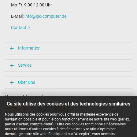
Mo-Fr: 9:00-12:00 Uhr
E-Mail:
info@ipc-computer.de
Contact
Information
Service
Über Uns
Unsere Versandarten
Ce site utilise des cookies et des technologies similaires
Nous utilisons des cookies pour vous offrir la meilleure expérience de
navigation possible et pour le bon fonctionnement de notre site web (par ex.
Unsere Zahlarten
panier d'achat, compte client). Outre ces cookies fonctionnels nécessaires,
nous utilisons d'autres cookies à des fins d'analyse afin d'optimiser
davantage notre site web. En cliquant sur "Accepter", vous acceptez