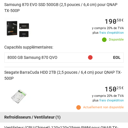
Samsung 870 EVO SSD 500GB (2,5 pouces / 6,4 cm) pour QNAP
TX-500P
190
58
€
y compris 20% de TVA
plus
frais d'expédition
Disponible
Capacités supplémentaires:
8000 GB Samsung 870 QVO
EOL
Seagate BarraCuda HDD 2TB (2,5 pouces / 6,4 cm) pour QNAP TX-
500P
150
25
€
y compris 20% de TVA
plus
frais d'expédition
Actuellement non disponible
Refroidisseurs / Ventilateur
(1)
Ventilateur (CPU/Chipset) 120x120x25mm PWM pour QNAP TX-