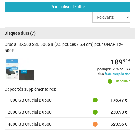
Réinitialiser le filtre
Disques durs
(7)
Crucial BX500 SSD 500GB (2,5 pouces / 6,4 cm) pour QNAP TX-
500P
109
92
€
y compris 20% de TVA
plus
frais d'expédition
Disponible
Capacités supplémentaires:
1000 GB Crucial BX500
176.47 €
2000 GB Crucial BX500
230.93 €
4000 GB Crucial BX500
523.36 €