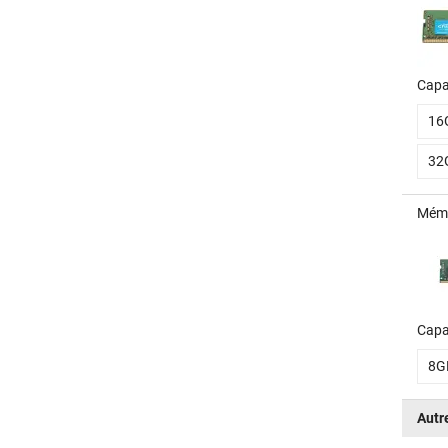
Capa
16
32
Mémo
Capa
8G
Autr