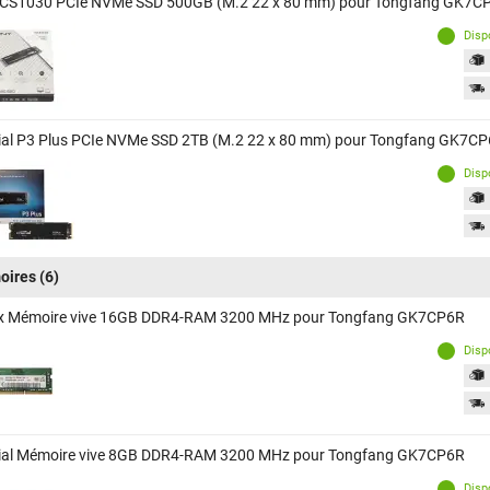
CS1030 PCIe NVMe SSD 500GB (M.2 22 x 80 mm) pour Tongfang GK7C
Disp
ial P3 Plus PCIe NVMe SSD 2TB (M.2 22 x 80 mm) pour Tongfang GK7C
Disp
oires
(6)
x Mémoire vive 16GB DDR4-RAM 3200 MHz pour Tongfang GK7CP6R
Disp
ial Mémoire vive 8GB DDR4-RAM 3200 MHz pour Tongfang GK7CP6R
Disp