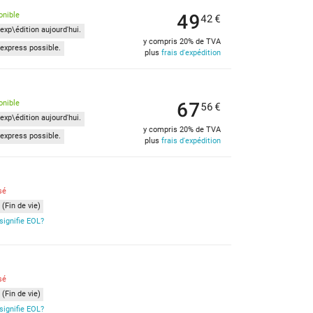
49
onible
42
€
exp\édition aujourd'hui.
y compris 20% de TVA
express possible.
plus
frais d'expédition
67
onible
56
€
exp\édition aujourd'hui.
y compris 20% de TVA
express possible.
plus
frais d'expédition
sé
(Fin de vie)
signifie EOL?
sé
(Fin de vie)
signifie EOL?