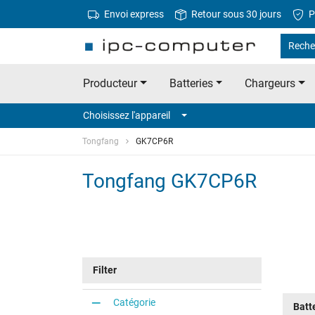
Envoi express
Retour sous 30 jours
P
Reche
Producteur
Batteries
Chargeurs
Choisissez l'appareil
Tongfang
GK7CP6R
Tongfang GK7CP6R
Filter
Catégorie
Batt