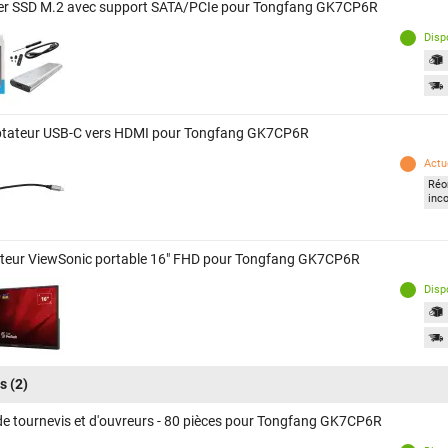
ier SSD M.2 avec support SATA/PCIe pour Tongfang GK7CP6R
Disp
tateur USB-C vers HDMI pour Tongfang GK7CP6R
Actu
Réor
inc
teur ViewSonic portable 16" FHD pour Tongfang GK7CP6R
Disp
ls
(2)
de tournevis et d'ouvreurs - 80 pièces pour Tongfang GK7CP6R