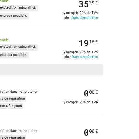
35
onible
29
€
exp\édition aujourd'hui.
y compris 20% de TVA
express possible.
plus
frais d'expédition
19
onible
16
€
exp\édition aujourd'hui.
y compris 20% de TVA
express possible.
plus
frais d'expédition
0
00
€
ration dans notre atelier
ais de réparation
y compris 20% de TVA
ron 5 à 7 jours
0
00
€
ration dans notre atelier
ais de réparation