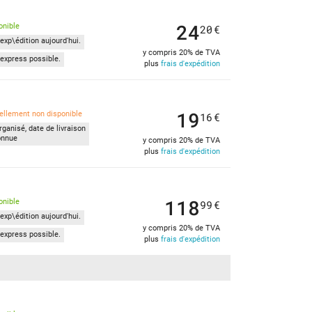
24
onible
20
€
exp\édition aujourd'hui.
y compris 20% de TVA
express possible.
plus
frais d'expédition
19
ellement non disponible
16
€
ganisé, date de livraison
onnue
y compris 20% de TVA
plus
frais d'expédition
118
onible
99
€
exp\édition aujourd'hui.
y compris 20% de TVA
express possible.
plus
frais d'expédition