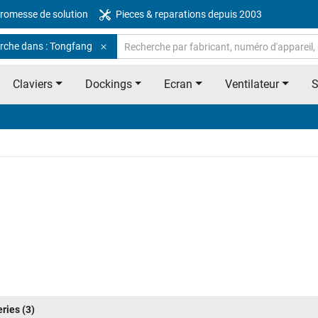
romesse de solution
Pieces & reparations depuis 2003
rche dans : Tongfang
Claviers
Dockings
Ecran
Ventilateur
eries
(3)