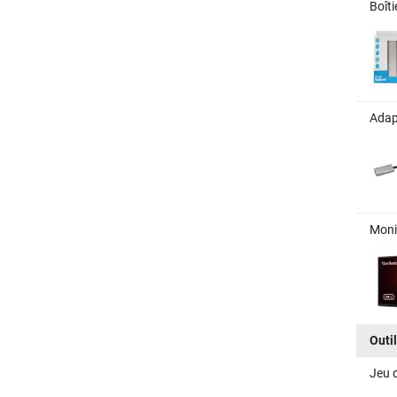
Boît
Adap
Moni
Outi
Jeu 