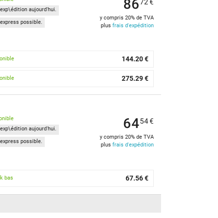
86
72
€
exp\édition aujourd'hui.
y compris 20% de TVA
express possible.
plus
frais d'expédition
144.20 €
onible
275.29 €
onible
64
onible
54
€
exp\édition aujourd'hui.
y compris 20% de TVA
express possible.
plus
frais d'expédition
67.56 €
k bas