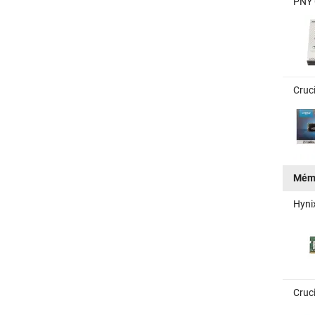
PNY 
Cruc
Mém
Hyni
Cruc