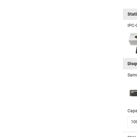
Stat
IPC-
Disq
Sams
Capa
10