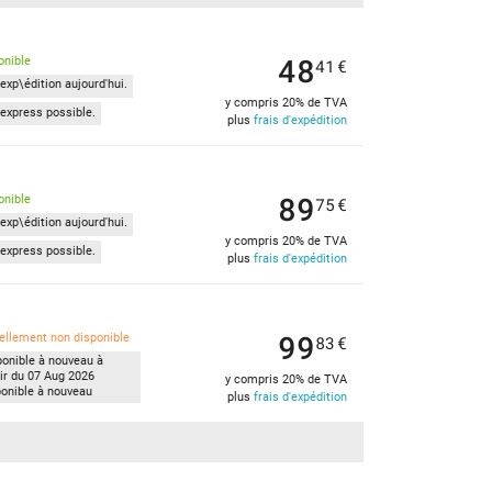
48
onible
41
€
exp\édition aujourd'hui.
y compris 20% de TVA
express possible.
plus
frais d'expédition
89
onible
75
€
exp\édition aujourd'hui.
y compris 20% de TVA
express possible.
plus
frais d'expédition
99
ellement non disponible
83
€
ponible à nouveau à
tir du 07 Aug 2026
y compris 20% de TVA
ponible à nouveau
plus
frais d'expédition