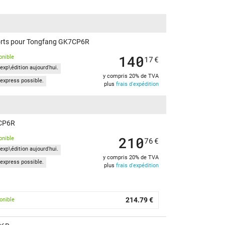
 ports pour Tongfang GK7CP6R
140
onible
17
€
exp\édition aujourd'hui.
y compris 20% de TVA
express possible.
plus
frais d'expédition
7CP6R
210
onible
76
€
exp\édition aujourd'hui.
y compris 20% de TVA
express possible.
plus
frais d'expédition
214.79 €
onible