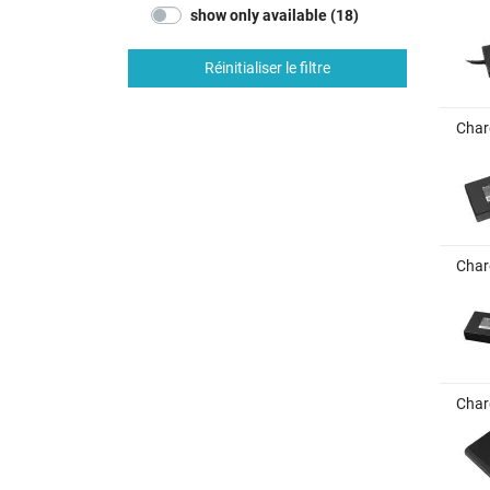
show only available (18)
Réinitialiser le filtre
Char
Char
Char