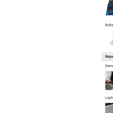
Boît
Répa
Dema
Lapt