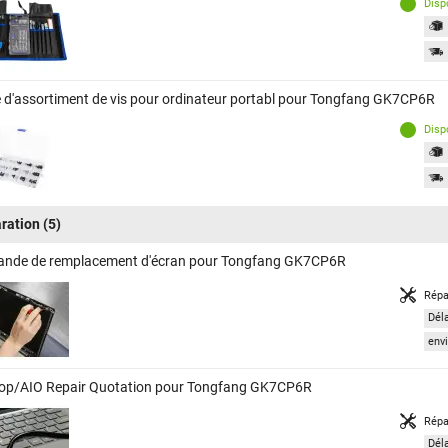
Disp
e d'assortiment de vis pour ordinateur portabl pour Tongfang GK7CP6R
Disp
ration
(5)
nde de remplacement d'écran pour Tongfang GK7CP6R
Répa
Dél
envi
op/AIO Repair Quotation pour Tongfang GK7CP6R
Répa
Dél