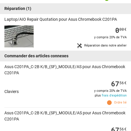
Réparation
(1)
Laptop/AIO Repair Quotation pour Asus Chromebook C201PA
0
00
€
y compris 20% de TVA
Réparation dans notre atelier
Commander des articles connexes
Asus C201PA_C-2B K/B_(SF)_MODULE/AS pour Asus Chromebook
C201PA
67
56
€
y compris 20% de TVA
Claviers
plus
frais d'expédition
Ordre lié
Asus C201PA_C-2B K/B_(SP)_MODULE/AS pour Asus Chromebook
C201PA
67
56
€