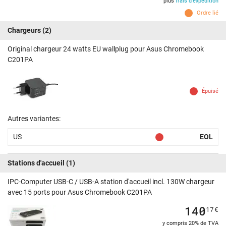
plus
frais d'expédition
Ordre lié
Chargeurs
(2)
Original chargeur 24 watts EU wallplug pour Asus Chromebook
C201PA
Épuisé
Autres variantes:
US
EOL
Stations d'accueil
(1)
IPC-Computer USB-C / USB-A station d'accueil incl. 130W chargeur
avec 15 ports pour Asus Chromebook C201PA
140
17
€
y compris 20% de TVA