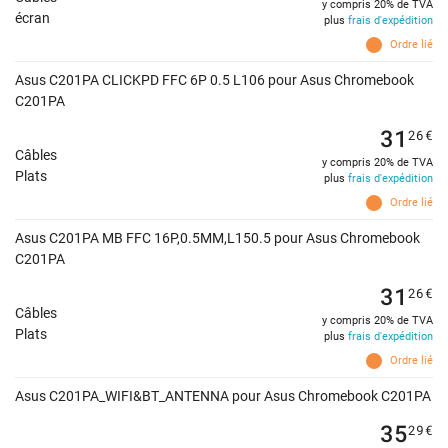
y compris 20% de TVA
écran
plus
frais d'expédition
Ordre lié
Asus C201PA CLICKPD FFC 6P 0.5 L106 pour Asus Chromebook
C201PA
31
26
€
Câbles
y compris 20% de TVA
Plats
plus
frais d'expédition
Ordre lié
Asus C201PA MB FFC 16P,0.5MM,L150.5 pour Asus Chromebook
C201PA
31
26
€
Câbles
y compris 20% de TVA
Plats
plus
frais d'expédition
Ordre lié
Asus C201PA_WIFI&BT_ANTENNA pour Asus Chromebook C201PA
35
29
€