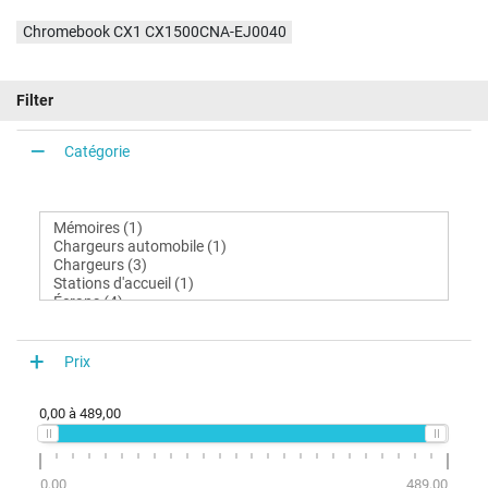
Chromebook CX1 CX1500CNA-EJ0040
Filter
Catégorie
Prix
0,00
à
489,00
0,00
489,00