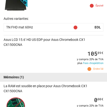
Épuisé
Autres variantes:
TN FHD mat 60Hz
EOL
Asus LCD 15.6' HD US EDP pour Asus Chromebook CX1
CX1500CNA
105
89
€
y compris 20% de TVA
plus
frais d'expédition
Ordre lié
Mémoires
(1)
La RAM est soudée en place pour Asus Chromebook CX1
CX1500CNA
0
00
€
y compris 20% de TVA