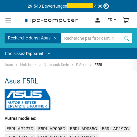
29.543 Bewertungen
4,86
FR
Recherche dans : Asus
Choisissez l'appareil
Asus
Notebook
Notebook Serie
F Serie
F5RL
Asus F5RL
Autres modèles:
F5RL-AP277D
F5RL-AP008C
F5RL-AP035C
F5RL-AP197C