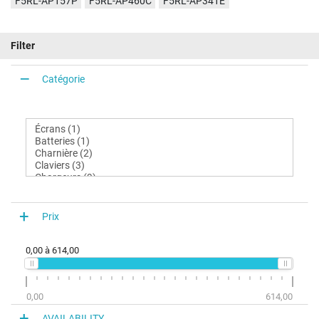
F5RL-AP157P
F5RL-AP460C
F5RL-AP341E
Filter
Catégorie
Prix
0,00
à
614,00
0,00
614,00
AVAILABILITY