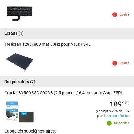
Épuisé
Écrans
(1)
TN écran 1280x800 mat 60Hz pour Asus F5RL
Épuisé
Disques durs
(7)
Crucial BX500 SSD 500GB (2,5 pouces / 6,4 cm) pour Asus F5RL
109
92
€
y compris 20% de TVA
plus
frais d'expédition
Disponible
Capacités supplémentaires: