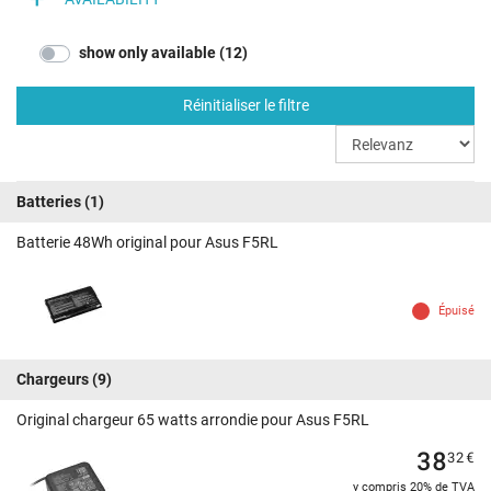
show only available (12)
Réinitialiser le filtre
Batteries
(1)
Batterie 48Wh original pour Asus F5RL
Épuisé
Chargeurs
(9)
Original chargeur 65 watts arrondie pour Asus F5RL
38
32
€
y compris 20% de TVA