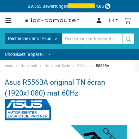
29.553 Bewertungen
4,86
FR
Recherche dans : Asus
Choisissez l'appareil
Asus
Notebook
Notebook Serie
R Serie
R556BA
Asus R556BA original TN écran
(1920x1080) mat 60Hz