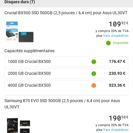
Disques durs
(7)
Crucial BX500 SSD 500GB (2,5 pouces / 6,4 cm) pour Asus UL30VT
109
92
€
y compris 20% de TVA
plus
frais d'expédition
Disponible
Capacités supplémentaires:
1000 GB Crucial BX500
176.47 €
2000 GB Crucial BX500
230.93 €
4000 GB Crucial BX500
523.36 €
Samsung 870 EVO SSD 500GB (2,5 pouces / 6,4 cm) pour Asus
UL30VT
190
58
€
y compris 20% de TVA
plus
frais d'expédition