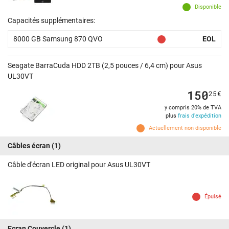
Disponible
Capacités supplémentaires:
8000 GB Samsung 870 QVO
EOL
Seagate BarraCuda HDD 2TB (2,5 pouces / 6,4 cm) pour Asus
UL30VT
150
25
€
y compris 20% de TVA
plus
frais d'expédition
Actuellement non disponible
Câbles écran
(1)
Câble d'écran LED original pour Asus UL30VT
Épuisé
Ecran Couvercle
(1)