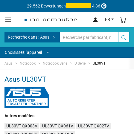
29.562 Bewertungen
4,86
FR
Recherche dans : Asus
Choisissez l'appareil
Asus
Notebook
Notebook Serie
U Serie
UL30VT
Asus UL30VT
Autres modèles:
UL30VT-QX003V
UL30VT-QX061V
UL30VT-QX027V