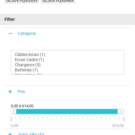
UL30VT-QX030V
UL30VT-QX048X
Filter
Catégorie
Prix
0,00
à
614,00
0,00
614,00
AVAILABILITY