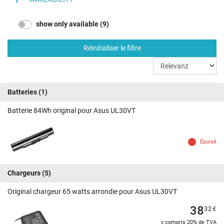
show only available (9)
Réinitialiser le filtre
Batteries
(1)
Batterie 84Wh original pour Asus UL30VT
Épuisé
Chargeurs
(5)
Original chargeur 65 watts arrondie pour Asus UL30VT
38
32
€
y compris 20% de TVA