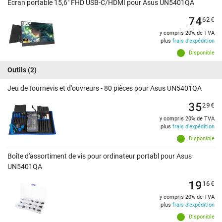
Écran portable 15,6" FHD USB-C/HDMI pour Asus UN5401QA
74
62
€
y compris 20% de TVA
plus
frais d'expédition
Disponible
Outils
(2)
Jeu de tournevis et d'ouvreurs - 80 pièces pour Asus UN5401QA
35
29
€
y compris 20% de TVA
plus
frais d'expédition
Disponible
Boîte d'assortiment de vis pour ordinateur portabl pour Asus
UN5401QA
19
16
€
y compris 20% de TVA
plus
frais d'expédition
Disponible