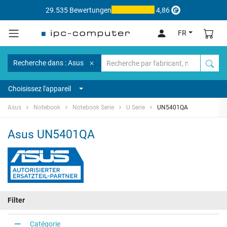
29.535 Bewertungen
4,86
FR
Recherche dans : Asus
Choisissez l'appareil
Asus
Notebook
Notebook Serie
U Serie
UN5401QA
Asus UN5401QA
Filter
Catégorie