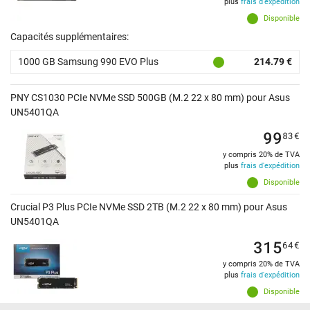
plus
frais d'expédition
Disponible
Capacités supplémentaires:
1000 GB Samsung 990 EVO Plus
214.79 €
PNY CS1030 PCIe NVMe SSD 500GB (M.2 22 x 80 mm) pour Asus
UN5401QA
99
83
€
y compris 20% de TVA
plus
frais d'expédition
Disponible
Crucial P3 Plus PCIe NVMe SSD 2TB (M.2 22 x 80 mm) pour Asus
UN5401QA
315
64
€
y compris 20% de TVA
plus
frais d'expédition
Disponible