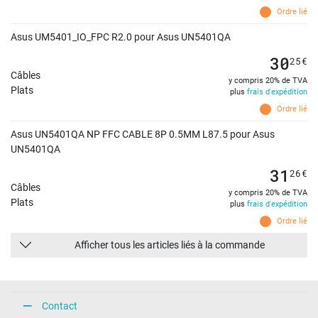
Ordre lié
Asus UM5401_IO_FPC R2.0 pour Asus UN5401QA
30
25
€
Câbles
y compris 20% de TVA
Plats
plus
frais d'expédition
Ordre lié
Asus UN5401QA NP FFC CABLE 8P 0.5MM L87.5 pour Asus
UN5401QA
31
26
€
Câbles
y compris 20% de TVA
Plats
plus
frais d'expédition
Ordre lié
Afficher tous les articles liés à la commande
Contact