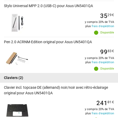
Stylo Universal MPP 2.0 (USB-C) pour Asus UN5401QA
35
29
€
y compris 20% de TVA
plus
frais d'expédition
Disponible
Pen 2.0 ACRNM-Edition original pour Asus UN5401QA
99
83
€
y compris 20% de TVA
plus
frais d'expédition
Disponible
Claviers
(2)
Clavier incl. topcase DE (allemand) noir/noir avec rétro-éclairage
original pour Asus UN5401QA
241
01
€
y compris 20% de TVA
plus
frais d'expédition