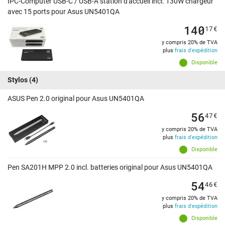
IPC-Computer USB-C / USB-A station d'accueil incl. 130W chargeur
avec 15 ports pour Asus UN5401QA
140
17
€
y compris 20% de TVA
plus
frais d'expédition
Disponible
Stylos
(4)
ASUS Pen 2.0 original pour Asus UN5401QA
56
47
€
y compris 20% de TVA
plus
frais d'expédition
Disponible
Pen SA201H MPP 2.0 incl. batteries original pour Asus UN5401QA
54
46
€
y compris 20% de TVA
plus
frais d'expédition
Disponible