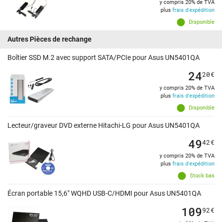
y compris 20% de TVA
plus
frais d'expédition
Disponible
Autres Pièces de rechange
Boîtier SSD M.2 avec support SATA/PCIe pour Asus UN5401QA
24
20
€
y compris 20% de TVA
plus
frais d'expédition
Disponible
Lecteur/graveur DVD externe Hitachi-LG pour Asus UN5401QA
49
42
€
y compris 20% de TVA
plus
frais d'expédition
Stock bas
Écran portable 15,6" WQHD USB-C/HDMI pour Asus UN5401QA
109
92
€