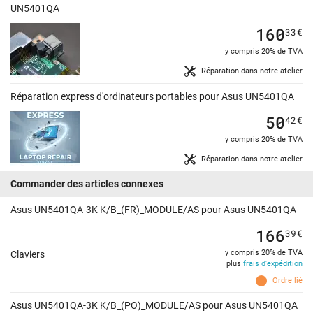
UN5401QA
160
33
€
y compris 20% de TVA
Réparation dans notre atelier
Réparation express d'ordinateurs portables pour Asus UN5401QA
50
42
€
y compris 20% de TVA
Réparation dans notre atelier
Commander des articles connexes
Asus UN5401QA-3K K/B_(FR)_MODULE/AS pour Asus UN5401QA
166
39
€
y compris 20% de TVA
Claviers
plus
frais d'expédition
Ordre lié
Asus UN5401QA-3K K/B_(PO)_MODULE/AS pour Asus UN5401QA