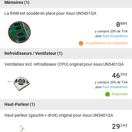
Mémoires
(1)
La RAM est soudée en place pour Asus UN5401QA
0
00
€
y compris 20% de TVA
plus
frais d'expédition
Actuellement non disponible
Refroidisseurs / Ventilateur
(1)
Ventilateur incl. refroidisseur (CPU) original pour Asus UN5401QA
46
39
€
y compris 20% de TVA
plus
frais d'expédition
Disponible
Haut-Parleur
(1)
Haut-parleur (gauche + droit) original pour Asus UN5401QA
29
24
€