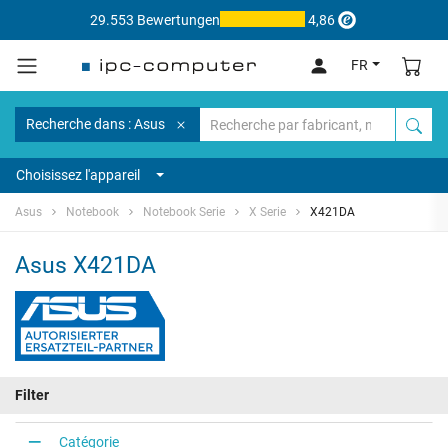
29.553 Bewertungen
4,86
FR
Recherche dans : Asus
Choisissez l'appareil
Asus
Notebook
Notebook Serie
X Serie
X421DA
Asus X421DA
Filter
Catégorie