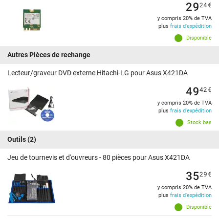
29
24
€
y compris 20% de TVA
plus
frais d'expédition
Disponible
Autres Pièces de rechange
Lecteur/graveur DVD externe Hitachi-LG pour Asus X421DA
49
42
€
y compris 20% de TVA
plus
frais d'expédition
Stock bas
Outils
(2)
Jeu de tournevis et d'ouvreurs - 80 pièces pour Asus X421DA
35
29
€
y compris 20% de TVA
plus
frais d'expédition
Disponible