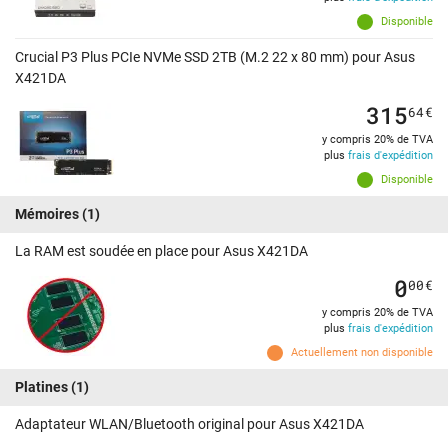
Disponible
Crucial P3 Plus PCIe NVMe SSD 2TB (M.2 22 x 80 mm) pour Asus
X421DA
315
64
€
y compris 20% de TVA
plus
frais d'expédition
Disponible
Mémoires
(1)
La RAM est soudée en place pour Asus X421DA
0
00
€
y compris 20% de TVA
plus
frais d'expédition
Actuellement non disponible
Platines
(1)
Adaptateur WLAN/Bluetooth original pour Asus X421DA