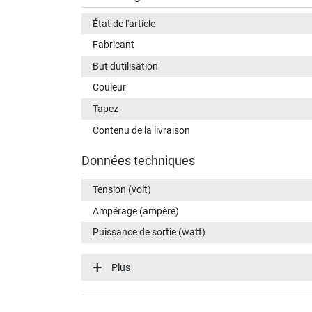
État de l'article
Fabricant
But dutilisation
Couleur
Tapez
Contenu de la livraison
Données techniques
Tension (volt)
Ampérage (ampère)
Puissance de sortie (watt)
Puissance de sortie supplémentaire
Plus
Tension dentrée (volt)
Efficience énergétique