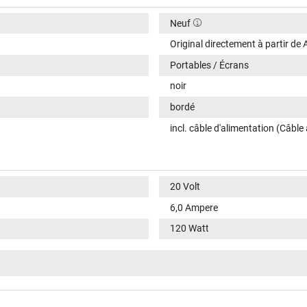
Neuf
Original directement à partir de
Portables / Écrans
noir
bordé
incl. câble d'alimentation (Câble
20 Volt
6,0 Ampere
120 Watt
20V / 6A / 120W
100-240V / 50-60Hz
VI