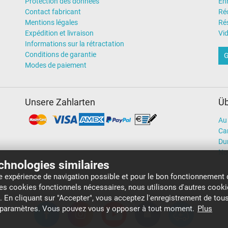
Protection des données
En
Contact fabricant
Ré
Mentions légales
Rés
Expédition et livraison
Vi
Informations sur la rétractation
Conditions de garantie
G
Modes de paiement
Unsere Zahlarten
Üb
Au 
Car
Dur
No
echnologies similaires
re expérience de navigation possible et pour le bon fonctionnement 
 ces cookies fonctionnels nécessaires, nous utilisons d'autres cook
b. En cliquant sur "Accepter", vous acceptez l'enregistrement de tous
s paramètres. Vous pouvez vous y opposer à tout moment.
Plus