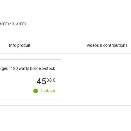
,5 mm / 2,5 mm
Info produit
Vidéos & contributions
geur 120 watts bordé b-stock
45
38
€
Stock bas