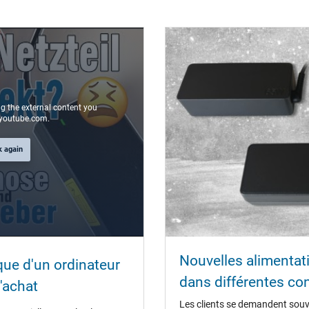
rond(e) / 90° coudé
11,0 mm
5,5 mm / 2,5 mm
Non
ng the external content you
youtube.com.
1.80 m
k again
137 mm / 69 mm / 23 mm
oui
Nouvelles alimentat
ique d'un ordinateur
CCC
dans différentes co
CE
'achat
EAC
Les clients se demandent souv