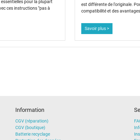
Marque UL
essentielles pour la plupart
est différente de l'originale. 
NOM NYCE
vec ces instructions "pas à
compatibilité et des avantages
PSE
Service de Contrôle Technique
Singapore Safety Mark
Savoir plus >
TÜV Argentina Certificado
TÜV Süd
UKCA
Ukraine Safety
Chargeur
Ordinateur portatif
Information
Se
CGV (réparation)
FA
CGV (boutique)
In
Batterie recyclage
Ins