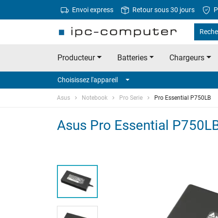
Envoi express
Retour sous 30 jours
P
Reche
Producteur
Batteries
Chargeurs
Choisissez l'appareil
Asus
Notebook
Pro Serie
Pro Essential P750LB
Asus Pro Essential P750LB