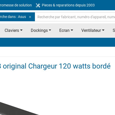
romesse de solution
Pieces & reparations depuis 2003
rche dans : Asus
Claviers
Dockings
Ecran
Ventilateur
 original Chargeur 120 watts bordé