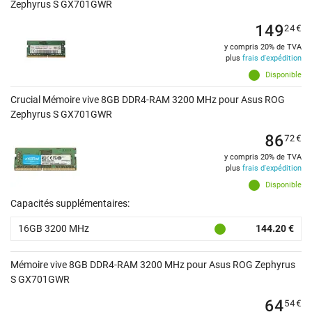
Zephyrus S GX701GWR
149
24
€
y compris 20% de TVA
plus
frais d'expédition
Disponible
Crucial Mémoire vive 8GB DDR4-RAM 3200 MHz pour Asus ROG
Zephyrus S GX701GWR
86
72
€
y compris 20% de TVA
plus
frais d'expédition
Disponible
Capacités supplémentaires:
16GB 3200 MHz
144.20 €
Mémoire vive 8GB DDR4-RAM 3200 MHz pour Asus ROG Zephyrus
S GX701GWR
64
54
€