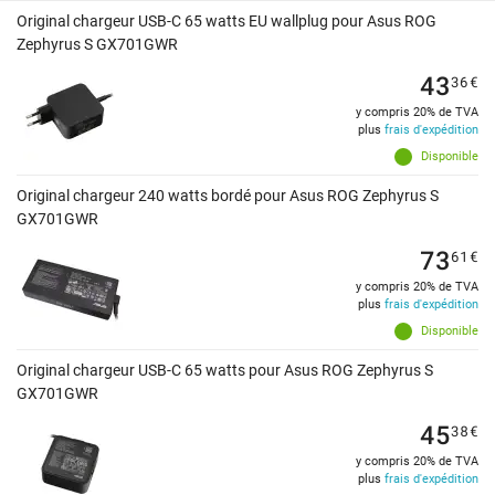
Original chargeur USB-C 65 watts EU wallplug pour Asus ROG
Zephyrus S GX701GWR
43
36
€
y compris 20% de TVA
plus
frais d'expédition
Disponible
Original chargeur 240 watts bordé pour Asus ROG Zephyrus S
GX701GWR
73
61
€
y compris 20% de TVA
plus
frais d'expédition
Disponible
Original chargeur USB-C 65 watts pour Asus ROG Zephyrus S
GX701GWR
45
38
€
y compris 20% de TVA
plus
frais d'expédition