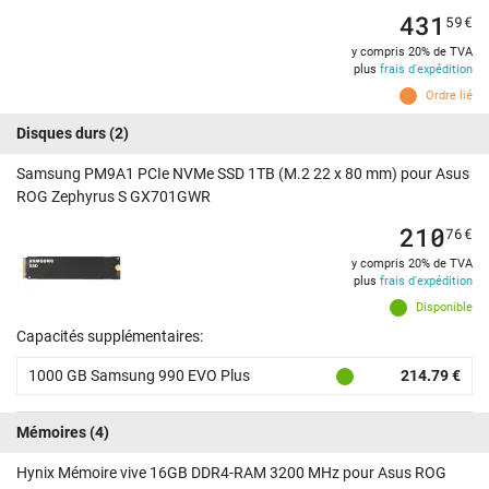
431
59
€
y compris 20% de TVA
plus
frais d'expédition
Ordre lié
Disques durs
(2)
Samsung PM9A1 PCIe NVMe SSD 1TB (M.2 22 x 80 mm) pour Asus
ROG Zephyrus S GX701GWR
210
76
€
y compris 20% de TVA
plus
frais d'expédition
Disponible
Capacités supplémentaires:
1000 GB Samsung 990 EVO Plus
214.79 €
Mémoires
(4)
Hynix Mémoire vive 16GB DDR4-RAM 3200 MHz pour Asus ROG