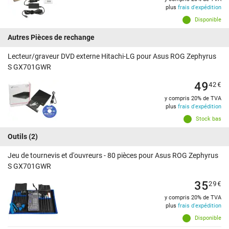
plus
frais d'expédition
Disponible
Autres Pièces de rechange
Lecteur/graveur DVD externe Hitachi-LG pour Asus ROG Zephyrus
S GX701GWR
49
42
€
y compris 20% de TVA
plus
frais d'expédition
Stock bas
Outils
(2)
Jeu de tournevis et d'ouvreurs - 80 pièces pour Asus ROG Zephyrus
S GX701GWR
35
29
€
y compris 20% de TVA
plus
frais d'expédition
Disponible