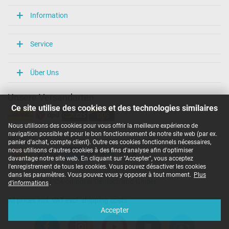
Information
Service
Über Uns
Unsere Versandarten
Ce site utilise des cookies et des technologies similaires
Nous utilisons des cookies pour vous offrir la meilleure expérience de
navigation possible et pour le bon fonctionnement de notre site web (par ex.
Unsere Zahlarten
panier d'achat, compte client). Outre ces cookies fonctionnels nécessaires,
nous utilisons d'autres cookies à des fins d'analyse afin d'optimiser
davantage notre site web. En cliquant sur "Accepter", vous acceptez
l'enregistrement de tous les cookies. Vous pouvez désactiver les cookies
dans les paramètres. Vous pouvez vous y opposer à tout moment.
Plus
Copyright ©
IPC-Computer Deutschland GmbH
d'informations
.
All prices incl. VAT excl. shipping costs
Accepter