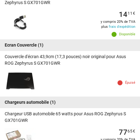
Zephyrus S GX701GWR
14
11
€
y compris 20% de TVA
plus
frais d'expédition
Disponible
Ecran Couvercle
(1)
Couvercle d'écran 43,9cm (17,3 pouces) noir original pour Asus
ROG Zephyrus S GX701GWR
Épuisé
Chargeurs automobile
(1)
Chargeur USB automobile 65 watts pour Asus ROG Zephyrus S
GX701GWR
77
65
€
y compris 20% de TVA