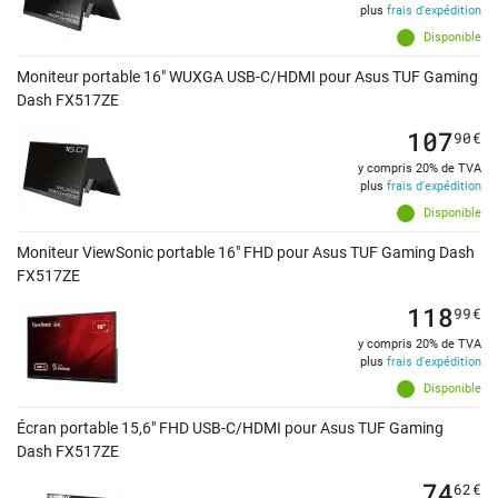
plus
frais d'expédition
Disponible
Moniteur portable 16" WUXGA USB-C/HDMI pour Asus TUF Gaming
Dash FX517ZE
107
90
€
y compris 20% de TVA
plus
frais d'expédition
Disponible
Moniteur ViewSonic portable 16" FHD pour Asus TUF Gaming Dash
FX517ZE
118
99
€
y compris 20% de TVA
plus
frais d'expédition
Disponible
Écran portable 15,6" FHD USB-C/HDMI pour Asus TUF Gaming
Dash FX517ZE
74
62
€