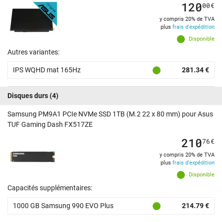
120
00
€
y compris 20% de TVA
plus
frais d'expédition
Disponible
Autres variantes:
IPS WQHD mat 165Hz
281.34 €
Disques durs
(4)
Samsung PM9A1 PCIe NVMe SSD 1TB (M.2 22 x 80 mm) pour Asus
TUF Gaming Dash FX517ZE
210
76
€
y compris 20% de TVA
plus
frais d'expédition
Disponible
Capacités supplémentaires:
1000 GB Samsung 990 EVO Plus
214.79 €