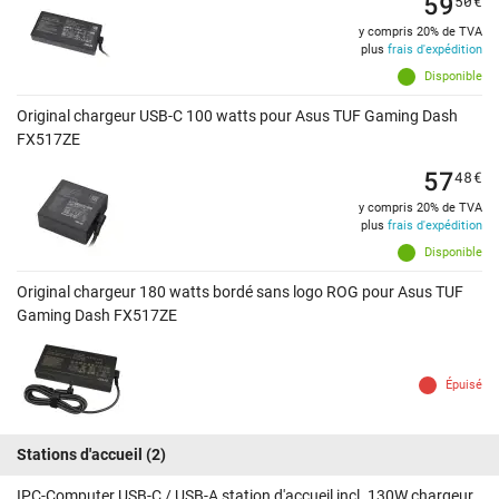
59
50
€
y compris 20% de TVA
plus
frais d'expédition
Disponible
Original chargeur USB-C 100 watts pour Asus TUF Gaming Dash
FX517ZE
57
48
€
y compris 20% de TVA
plus
frais d'expédition
Disponible
Original chargeur 180 watts bordé sans logo ROG pour Asus TUF
Gaming Dash FX517ZE
Épuisé
Stations d'accueil
(2)
IPC-Computer USB-C / USB-A station d'accueil incl. 130W chargeur