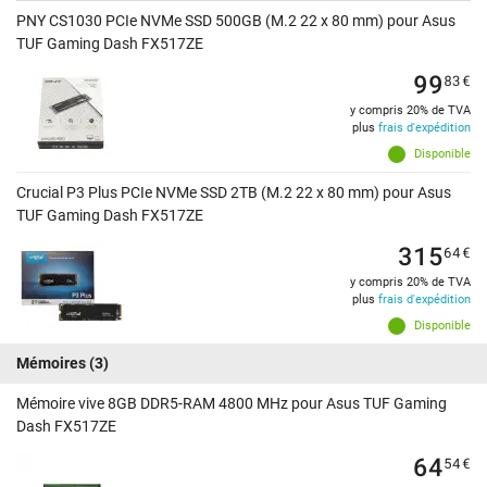
PNY CS1030 PCIe NVMe SSD 500GB (M.2 22 x 80 mm) pour Asus
TUF Gaming Dash FX517ZE
99
83
€
y compris 20% de TVA
plus
frais d'expédition
Disponible
Crucial P3 Plus PCIe NVMe SSD 2TB (M.2 22 x 80 mm) pour Asus
TUF Gaming Dash FX517ZE
315
64
€
y compris 20% de TVA
plus
frais d'expédition
Disponible
Mémoires
(3)
Mémoire vive 8GB DDR5-RAM 4800 MHz pour Asus TUF Gaming
Dash FX517ZE
64
54
€