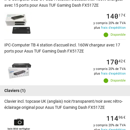
avec 15 ports pour Asus TUF Gaming Dash FX517ZE
140
17
€
y compris 20% de TVA
plus
frais d'expédition
Disponible
IPC-Computer TB 4 station d'accueil incl. 160W chargeur avec 17
ports pour Asus TUF Gaming Dash FX517ZE
170
42
€
y compris 20% de TVA
plus
frais d'expédition
Disponible
Claviers
(1)
Clavier incl. topcase UK (anglais) noir/transparent/noir avec rétro-
éclairage original pour Asus TUF Gaming Dash FX517ZE
114
96
€
y compris 20% de TVA
plus
frais d'expédition