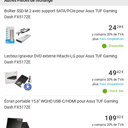
Autres Pièces de rechange
Boîtier SSD M.2 avec support SATA/PCIe pour Asus TUF Gaming
Dash FX517ZE
24
20
€
y compris 20% de TVA
plus
frais d'expédition
Disponible
Lecteur/graveur DVD externe Hitachi-LG pour Asus TUF Gaming
Dash FX517ZE
49
42
€
y compris 20% de TVA
plus
frais d'expédition
Stock bas
Écran portable 15,6" WQHD USB-C/HDMI pour Asus TUF Gaming
Dash FX517ZE
109
92
€
y compris 20% de TVA