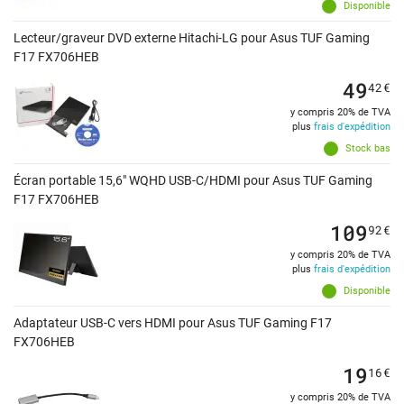
Disponible
Lecteur/graveur DVD externe Hitachi-LG pour Asus TUF Gaming
F17 FX706HEB
49
42
€
y compris 20% de TVA
plus
frais d'expédition
Stock bas
Écran portable 15,6" WQHD USB-C/HDMI pour Asus TUF Gaming
F17 FX706HEB
109
92
€
y compris 20% de TVA
plus
frais d'expédition
Disponible
Adaptateur USB-C vers HDMI pour Asus TUF Gaming F17
FX706HEB
19
16
€
y compris 20% de TVA