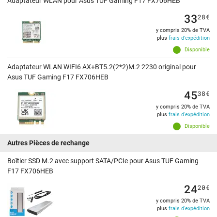
Adaptateur WLAN pour Asus TUF Gaming F17 FX706HEB
33
28
€
y compris 20% de TVA
plus
frais d'expédition
Disponible
Adaptateur WLAN WIFI6 AX+BT5.2(2*2)M.2 2230 original pour
Asus TUF Gaming F17 FX706HEB
45
38
€
y compris 20% de TVA
plus
frais d'expédition
Disponible
Autres Pièces de rechange
Boîtier SSD M.2 avec support SATA/PCIe pour Asus TUF Gaming
F17 FX706HEB
24
20
€
y compris 20% de TVA
plus
frais d'expédition