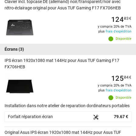
Clavier incl. topcase DE (allemand) noir/transparent/noir avec
rétro-éclairage original pour Asus TUF Gaming F17 FX706HEB
124
03
€
y compris 20% de TVA
plus
frais d'expédition
Disponible
Écrans
(3)
IPS écran 1920x1080 mat 144Hz pour Asus TUF Gaming F17
FX706HEB
125
04
€
y compris 20% de TVA
plus
frais d'expédition
Disponible
Installation dans notre atelier de reparation dordinateurs portables
Forfait réparation écran
79.67 €
Original Asus IPS écran 1920x1080 mat 144Hz pour Asus TUF