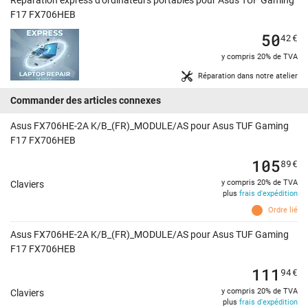
Réparation express d'ordinateurs portables pour Asus TUF Gaming
F17 FX706HEB
50
42
€
y compris 20% de TVA
Réparation dans notre atelier
Commander des articles connexes
Asus FX706HE-2A K/B_(FR)_MODULE/AS pour Asus TUF Gaming
F17 FX706HEB
105
89
€
y compris 20% de TVA
Claviers
plus
frais d'expédition
Ordre lié
Asus FX706HE-2A K/B_(FR)_MODULE/AS pour Asus TUF Gaming
F17 FX706HEB
111
94
€
y compris 20% de TVA
Claviers
plus
frais d'expédition