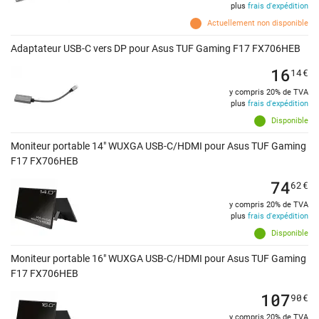
plus
frais d'expédition
Actuellement non disponible
Adaptateur USB-C vers DP pour Asus TUF Gaming F17 FX706HEB
16
14
€
y compris 20% de TVA
plus
frais d'expédition
Disponible
Moniteur portable 14" WUXGA USB-C/HDMI pour Asus TUF Gaming
F17 FX706HEB
74
62
€
y compris 20% de TVA
plus
frais d'expédition
Disponible
Moniteur portable 16" WUXGA USB-C/HDMI pour Asus TUF Gaming
F17 FX706HEB
107
90
€
y compris 20% de TVA