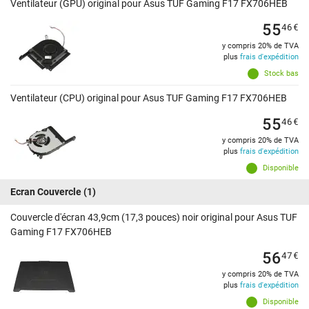
Ventilateur (GPU) original pour Asus TUF Gaming F17 FX706HEB
55
46
€
y compris 20% de TVA
plus
frais d'expédition
Stock bas
Ventilateur (CPU) original pour Asus TUF Gaming F17 FX706HEB
55
46
€
y compris 20% de TVA
plus
frais d'expédition
Disponible
Ecran Couvercle
(1)
Couvercle d'écran 43,9cm (17,3 pouces) noir original pour Asus TUF
Gaming F17 FX706HEB
56
47
€
y compris 20% de TVA
plus
frais d'expédition
Disponible