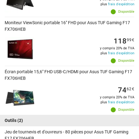
plus
frais d'expédition
Disponible
Moniteur ViewSonic portable 16" FHD pour Asus TUF Gaming F17
FX706HEB
118
99
€
y compris 20% de TVA
plus
frais d'expédition
Disponible
Écran portable 15,6" FHD USB-C/HDMI pour Asus TUF Gaming F17
FX706HEB
74
62
€
y compris 20% de TVA
plus
frais d'expédition
Disponible
Outils
(2)
Jeu de tournevis et d'ouvreurs - 80 pièces pour Asus TUF Gaming
F17 FX706HEB