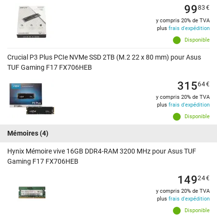
99
83
€
y compris 20% de TVA
plus
frais d'expédition
Disponible
Crucial P3 Plus PCIe NVMe SSD 2TB (M.2 22 x 80 mm) pour Asus
TUF Gaming F17 FX706HEB
315
64
€
y compris 20% de TVA
plus
frais d'expédition
Disponible
Mémoires
(4)
Hynix Mémoire vive 16GB DDR4-RAM 3200 MHz pour Asus TUF
Gaming F17 FX706HEB
149
24
€
y compris 20% de TVA
plus
frais d'expédition
Disponible