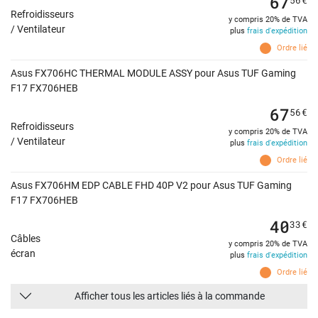
67
Refroidisseurs
y compris 20% de TVA
/ Ventilateur
plus
frais d'expédition
Ordre lié
Asus FX706HC THERMAL MODULE ASSY pour Asus TUF Gaming
F17 FX706HEB
67
56
€
Refroidisseurs
y compris 20% de TVA
/ Ventilateur
plus
frais d'expédition
Ordre lié
Asus FX706HM EDP CABLE FHD 40P V2 pour Asus TUF Gaming
F17 FX706HEB
40
33
€
Câbles
y compris 20% de TVA
écran
plus
frais d'expédition
Ordre lié
Afficher tous les articles liés à la commande