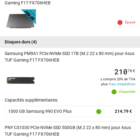
Gaming F17 FX706HEB
Épuisé
Disques durs
(4)
Samsung PM9A1 PCIe NVMe SSD 1TB (M.2 22 x 80 mm) pour Asus
TUF Gaming F17 FX706HEB
210
76
€
y compris 20% de TVA
plus
frais d'expédition
Disponible
Capacités supplémentaires:
1000 GB Samsung 990 EVO Plus
214.79 €
PNY CS1030 PCIe NVMe SSD 500GB (M.2 22 x 80 mm) pour Asus
TUF Gaming F17 FX706HEB