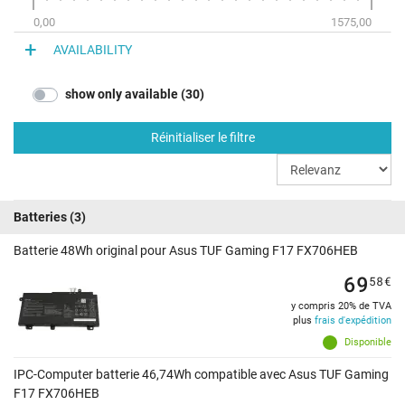
0,00
1575,00
AVAILABILITY
show only available (30)
Réinitialiser le filtre
Batteries
(3)
Batterie 48Wh original pour Asus TUF Gaming F17 FX706HEB
69
58
€
y compris 20% de TVA
plus
frais d'expédition
Disponible
IPC-Computer batterie 46,74Wh compatible avec Asus TUF Gaming
F17 FX706HEB