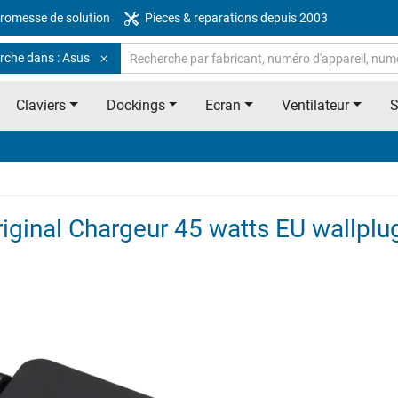
romesse de solution
Pieces & reparations depuis 2003
rche dans : Asus
Claviers
Dockings
Ecran
Ventilateur
ginal Chargeur 45 watts EU wallplu