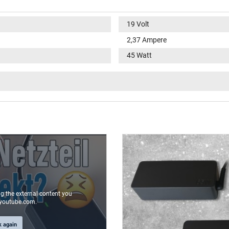
19 Volt
2,37 Ampere
45 Watt
100-240V / 50-60Hz
V
rond(e) / 90° coudé
9,8 mm
4,0 mm / 1,2 mm
Non
2.00 m
ng the external content you
youtube.com.
k again