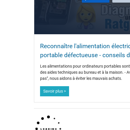
Longueur / Largeur / Hauteur
Plus de données
Protection surcharge, courts-circuit, surchauffe
Sceau dapprobation
Reconnaître l'alimentation électr
portable défectueuse - conseils d
Catégorisation
Les alimentations pour ordinateurs portables sont 
des aides techniques au bureau et à la maison. - A
pas", nous aidons à éviter les mauvais achats.
Catégorie
Utilisation
Savoir plus >