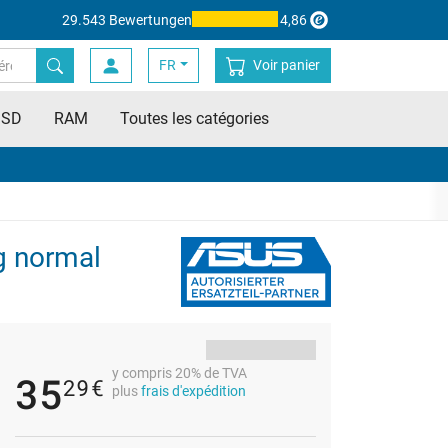
29.543 Bewertungen
4,86
FR
Voir panier
SSD
RAM
Toutes les catégories
g normal
y compris 20% de TVA
35
29
€
plus
frais d'expédition