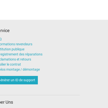
rvice
Q
formations revendeurs
titution publique
registrement des réparations
clamations et retours
ilier le contrat
déos montage / démontage
énérer un ID de support
er Uns