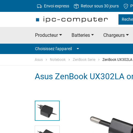
Envoi express
Retour sous 30 jours
P
Reche
Producteur
Batteries
Chargeurs
Choisissez l'appareil
Asus
Notebook
ZenBook Serie
ZenBook UX302LA
Asus ZenBook UX302LA ori