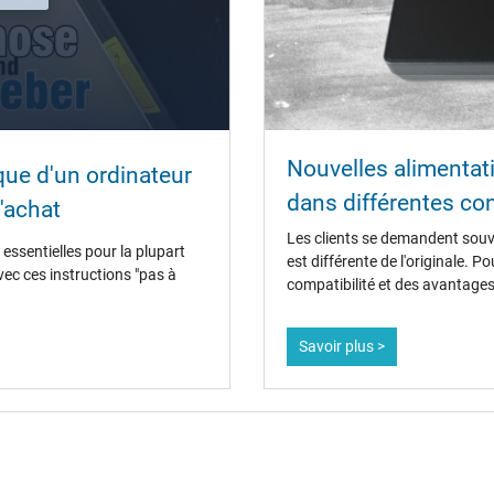
54 mm / 29 mm / 54 mm
oui
CE
Nouvelles alimentat
Service de Contrôle Technique
ique d'un ordinateur
dans différentes co
'achat
Les clients se demandent souv
essentielles pour la plupart
est différente de l'originale. 
vec ces instructions "pas à
compatibilité et des avantages
Chargeur
Ordinateur portatif
Savoir plus >