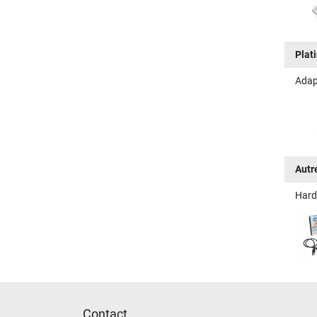
Plat
Adap
Autr
Hard
Contact