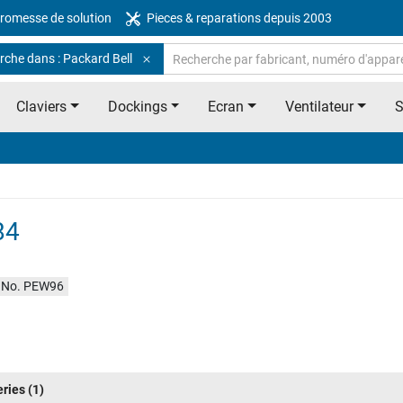
romesse de solution
Pieces & reparations depuis 2003
rche dans : Packard Bell
Claviers
Dockings
Ecran
Ventilateur
84
 No. PEW96
eries
(1)