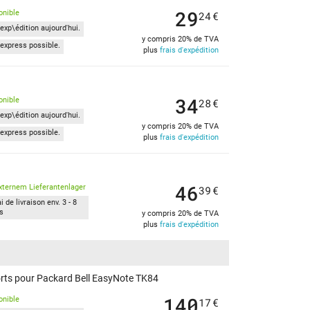
29
onible
24
€
exp\édition aujourd'hui.
y compris 20% de TVA
express possible.
plus
frais d'expédition
34
onible
28
€
exp\édition aujourd'hui.
y compris 20% de TVA
express possible.
plus
frais d'expédition
46
xternem Lieferantenlager
39
€
i de livraison env. 3 - 8
rs
y compris 20% de TVA
plus
frais d'expédition
orts pour Packard Bell EasyNote TK84
140
onible
17
€