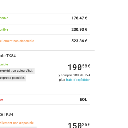
176.47 €
onible
230.93 €
onible
523.36 €
ellement non disponible
Note TK84
190
onible
58
€
exp\édition aujourd'hui.
y compris 20% de TVA
express possible.
plus
frais d'expédition
EOL
sé
te TK84
150
ellement non disponible
25
€