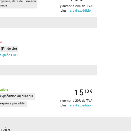
ganisé, date de livraison
onnue
y compris 20% de TVA
plus
frais d'expédition
sé
(Fin de vie)
signifie EOL?
15
onible
13
€
exp\édition aujourd'hui.
y compris 20% de TVA
express possible.
plus
frais d'expédition
rvice