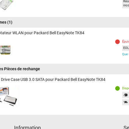
Réor
inc
ines
(1)
tateur WLAN pour Packard Bell EasyNote TK84
Épui
EOL 
Que 
es Pièces de rechange
 Drive Case USB 3.0 SATA pour Packard Bell EasyNote TK84
Disp
Information
Se