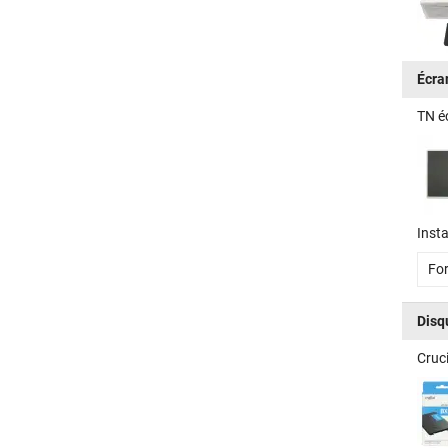
Écra
TN é
Insta
For
Disq
Cruc