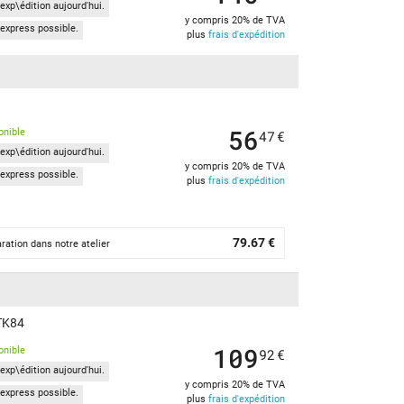
exp\édition aujourd'hui.
y compris 20% de TVA
express possible.
plus
frais d'expédition
56
onible
47
€
exp\édition aujourd'hui.
y compris 20% de TVA
express possible.
plus
frais d'expédition
79.67 €
ration dans notre atelier
 TK84
109
onible
92
€
exp\édition aujourd'hui.
y compris 20% de TVA
express possible.
plus
frais d'expédition