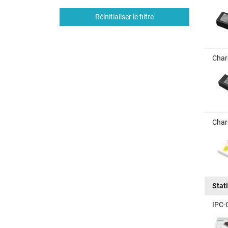
Réinitialiser le filtre
Char
Char
Stat
IPC-