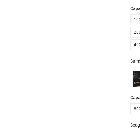
Capa
10
20
40
Sams
Capa
80
Seag