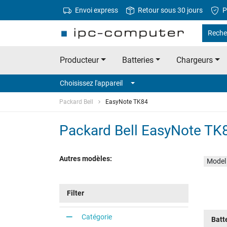
Envoi express
Retour sous 30 jours
P
Reche
Producteur
Batteries
Chargeurs
Choisissez l'appareil
Packard Bell
EasyNote TK84
Packard Bell EasyNote TK
Autres modèles:
Model
Filter
Catégorie
Batt