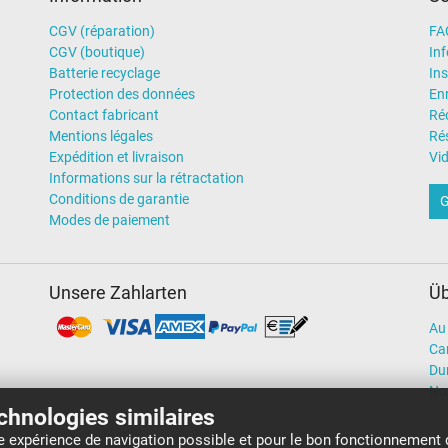
CGV (réparation)
FA
CGV (boutique)
In
Batterie recyclage
Ins
Protection des données
En
Contact fabricant
Ré
Mentions légales
Rés
Expédition et livraison
Vi
Informations sur la rétractation
Conditions de garantie
G
Modes de paiement
Unsere Zahlarten
Üb
Au 
Car
Dur
No
echnologies similaires
re expérience de navigation possible et pour le bon fonctionnement 