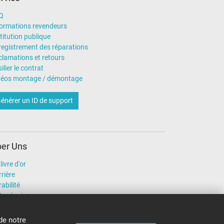
Q
formations revendeurs
titution publique
registrement des réparations
clamations et retours
ilier le contrat
déos montage / démontage
énérer un ID de support
er Uns
livre d'or
rière
abilité
tre équipe
de notre