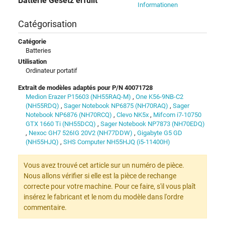
Batterie Gesetz erfüllt
Informationen
Catégorisation
Catégorie
Batteries
Utilisation
Ordinateur portatif
Extrait de modèles adaptés pour P/N 40071728
Medion Erazer P15603 (NH55RAQ-M)
,
One K56-9NB-C2
(NH55RDQ)
,
Sager Notebook NP6875 (NH70RAQ)
,
Sager
Notebook NP6876 (NH70RCQ)
,
Clevo NK5x
,
Mifcom i7-10750
GTX 1660 Ti (NH55DCQ)
,
Sager Notebook NP7873 (NH70EDQ)
,
Nexoc GH7 526IG 20V2 (NH77DDW)
,
Gigabyte G5 GD
(NH55HJQ)
,
SHS Computer NH55HJQ (i5-11400H)
Vous avez trouvé cet article sur un numéro de pièce.
Nous allons vérifier si elle est la pièce de rechange
correcte pour votre machine. Pour ce faire, s'il vous plaît
insérez le fabricant et le nom du modèle dans l'ordre
commentaire.