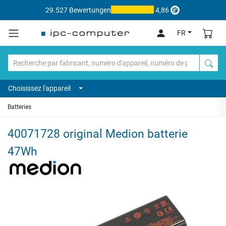
29.527 Bewertungen
4,86
FR
Choisissez l'appareil
Batteries
40071728 original Medion batterie
47Wh