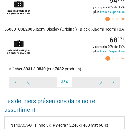
94
y compris 20% de TVA
plus
frais d'expédition
Ordre lié
560001C3L200 Xiaomi Display (Original) - Black, Xiaomi Redmi 10A
68
57
€
y compris 20% de TVA
plus
frais d'expédition
Ordre lié
Afficher
3831
à
3840
(sur
7032
produits)
384
Les derniers présentoirs dans notre
assortiment
N140ACA-GT1 Innolux IPS écran 2240x1400 mat 60Hz