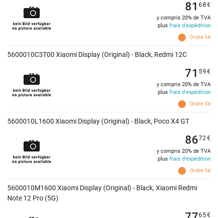
81
68
€
y compris 20% de TVA
plus
frais d'expédition
Ordre lié
5600010C3T00 Xiaomi Display (Original) - Black, Redmi 12C
71
59
€
y compris 20% de TVA
plus
frais d'expédition
Ordre lié
5600010L1600 Xiaomi Display (Original) - Black, Poco X4 GT
86
72
€
y compris 20% de TVA
plus
frais d'expédition
Ordre lié
5600010M1600 Xiaomi Display (Original) - Black, Xiaomi Redmi
Note 12 Pro (5G)
77
65
€